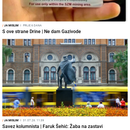
/
JA MISLIM
I
PRIJE 6 DANA
S ove strane Drine | Ne dam Gazivode
/
JA MISLIM
I
31.07.26. 11:39
Savez kolumnista | Faruk Šehić: Žaba na zastavi