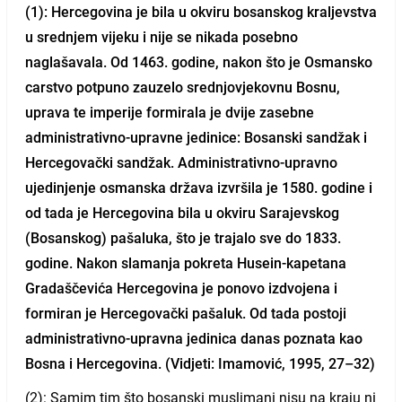
(1):
Hercegovina je bila u okviru bosanskog kraljevstva
u srednjem vijeku i nije se nikada posebno
naglašavala. Od 1463. godine, nakon što je Osmansko
carstvo potpuno zauzelo srednjovjekovnu Bosnu,
uprava te imperije formirala je dvije zasebne
administrativno-upravne jedinice: Bosanski sandžak i
Hercegovački sandžak. Administrativno-upravno
ujedinjenje osmanska država izvršila je 1580. godine i
od tada je Hercegovina bila u okviru Sarajevskog
(Bosanskog) pašaluka, što je trajalo sve do 1833.
godine. Nakon slamanja pokreta Husein-kapetana
Gradaščevića Hercegovina je ponovo izdvojena i
formiran je Hercegovački pašaluk. Od tada postoji
administrativno-upravna jedinica danas poznata kao
Bosna i Hercegovina. (Vidjeti: Imamović, 1995, 27–32)
(2): Samim tim što bosanski muslimani nisu na kraju ni