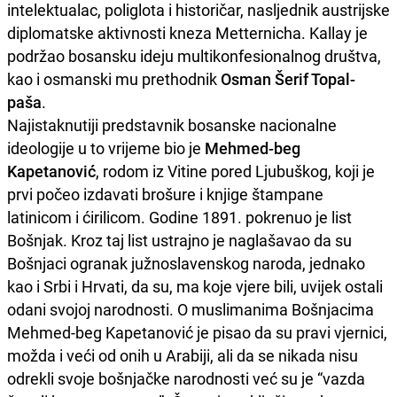
intelektualac, poliglota i historičar, nasljednik austrijske
diplomatske aktivnosti kneza Metternicha. Kallay je
podržao bosansku ideju multikonfesionalnog društva,
kao i osmanski mu prethodnik
Osman Šerif Topal-
paša
.
Najistaknutiji predstavnik bosanske nacionalne
ideologije u to vrijeme bio je
Mehmed-beg
Kapetanović
, rodom iz Vitine pored Ljubuškog, koji je
prvi počeo izdavati brošure i knjige štampane
latinicom i ćirilicom. Godine 1891. pokrenuo je list
Bošnjak. Kroz taj list ustrajno je naglašavao da su
Bošnjaci ogranak južnoslavenskog naroda, jednako
kao i Srbi i Hrvati, da su, ma koje vjere bili, uvijek ostali
odani svojoj narodnosti. O muslimanima Bošnjacima
Mehmed-beg Kapetanović je pisao da su pravi vjernici,
možda i veći od onih u Arabiji, ali da se nikada nisu
odrekli svoje bošnjačke narodnosti već su je “vazda