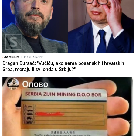
/
JA MISLIM
I
PRIJE 5 DANA
Dragan Bursać: "Vučiću, ako nema bosanskih i hrvatskih
Srba, moraju li svi onda u Srbiju?"