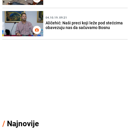
04.10.19. 09:21
Aličehić: Naši preci koji leže pod stećcima
obavezuju nas da sačuvamo Bosnu
/
Najnovije