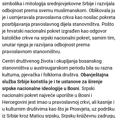
simbolika i mitologija srednjovjekovne Srbije i razvijala
odbojnost prema svemu muslimanskom. Oblikovala ju
je i usmjeravala pravoslavna crkva kao nosilac pokreta
posrbljavanja pravoslavnog dijela stanovništva. Pošto
je hrvatski nacionalni pokret izgrađen kao odgovor
katoličke crkve na srpski nacionalni pokret, samim tim,
unutar njega je razvijana odbojnost prema
pravoslavnom stanovništvu.
Centri društvenog života i okupljanja bosanskog
stanovništva u austrougarskom periodu bila su razna
kulturna, pjevačka i folklorna društva.
Obavještajna
služba Srbije koristila je i te ustanove za širenje
srpske nacionalne ideologije u Bosni
. Srpski
nacionalni pokret najveće uporište u Bosni i
Hercegovini jest imao u pravoslavnoj crkvi, ali kasnije i
u kulturnim društvima kao što je Prosvjeta, uz podršku
iz Srbije kroz Maticu srpsku, Srpsku književnu zadrugu,