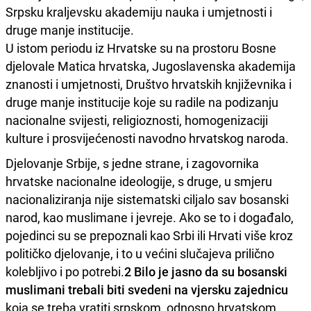
Srpsku kraljevsku akademiju nauka i umjetnosti i
druge manje institucije.
U istom periodu iz Hrvatske su na prostoru Bosne
djelovale Matica hrvatska, Jugoslavenska akademija
znanosti i umjetnosti, Društvo hrvatskih književnika i
druge manje institucije koje su radile na podizanju
nacionalne svijesti, religioznosti, homogenizaciji
kulture i prosvijećenosti navodno hrvatskog naroda.
Djelovanje Srbije, s jedne strane, i zagovornika
hrvatske nacionalne ideologije, s druge, u smjeru
nacionaliziranja nije sistematski ciljalo sav bosanski
narod, kao muslimane i jevreje. Ako se to i događalo,
pojedinci su se prepoznali kao Srbi ili Hrvati više kroz
političko djelovanje, i to u većini slučajeva prilično
kolebljivo i po potrebi.
2
Bilo je jasno da su bosanski
muslimani trebali biti svedeni na vjersku zajednicu
koja se treba vratiti srpskom, odnosno hrvatskom