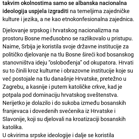
takvim okolnostima samo se albanska nacionalna
ideologija uspjela izgraditi
na temeljima zajedničke
kulture i jezika, a ne kao etnokonfesionalna zajednica.
Djelovanje srpskog i hrvatskog nacionalizma na
prostoru Bosne međusobno se razlikovalo u pristupu.
Naime, Srbija je koristila svoje državne institucije za
političko djelovanje na tlu Bosne šireći kod bosanskog
stanovništva ideju “oslobođenja” od okupatora. Hrvati
su to činili kroz kulturne i obrazovne institucije koje su
već postojale na tlu današnje Hrvatske, pretežno u
Zagrebu, a kasnije i putem katoličke crkve, kad je
potpala pod dominaciju hrvatskog sveštenstva.
Nerijetko je dolazilo i do sukoba između bosanskih
franjevaca i dovedenih svećenika iz Hrvatske i
Slavonije, koji su djelovali na kroatizaciji bosanskih
katolika.
U okvirima srpske ideologije i dalje se koristila