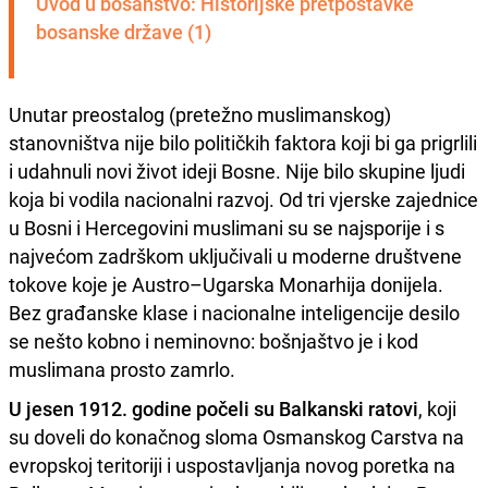
Uvod u bosanstvo: Historijske pretpostavke 
bosanske države (1)
Unutar preostalog (pretežno muslimanskog)
stanovništva nije bilo političkih faktora koji bi ga prigrlili
i udahnuli novi život ideji Bosne. Nije bilo skupine ljudi
koja bi vodila nacionalni razvoj. Od tri vjerske zajednice
u Bosni i Hercegovini muslimani su se najsporije i s
najvećom zadrškom uključivali u moderne društvene
tokove koje je Austro–Ugarska Monarhija donijela.
Bez građanske klase i nacionalne inteligencije desilo
se nešto kobno i neminovno: bošnjaštvo je i kod
muslimana prosto zamrlo.
U jesen 1912. godine počeli su Balkanski ratovi
, koji
su doveli do konačnog sloma Osmanskog Carstva na
evropskoj teritoriji i uspostavljanja novog poretka na