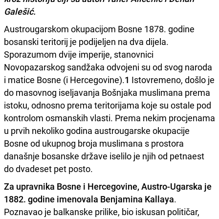
Galešić.
Austrougarskom okupacijom Bosne 1878. godine
bosanski teritorij je podijeljen na dva dijela.
Sporazumom dvije imperije, stanovnici
Novopazarskog sandžaka odvojeni su od svog naroda
i matice Bosne (i Hercegovine).
1
Istovremeno, došlo je
do masovnog iseljavanja Bošnjaka muslimana prema
istoku, odnosno prema teritorijama koje su ostale pod
kontrolom osmanskih vlasti. Prema nekim procjenama
u prvih nekoliko godina austrougarske okupacije
Bosne od ukupnog broja muslimana s prostora
današnje bosanske države iselilo je njih od petnaest
do dvadeset pet posto.
Za upravnika Bosne i Hercegovine, Austro-Ugarska je
1882. godine imenovala Benjamina Kallaya
.
Poznavao je balkanske prilike, bio iskusan političar,