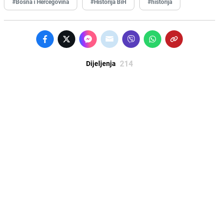
#Bosna i Hercegovina
#Historija BiH
#historija
214
Dijeljenja