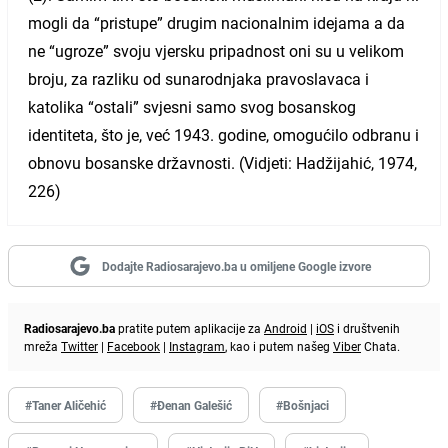
mogli da “pristupe” drugim nacionalnim idejama a da
ne “ugroze” svoju vjersku pripadnost oni su u velikom
broju, za razliku od sunarodnjaka pravoslavaca i
katolika “ostali” svjesni samo svog bosanskog
identiteta, što je, već 1943. godine, omogućilo odbranu i
obnovu bosanske državnosti. (Vidjeti: Hadžijahić, 1974,
226)
Dodajte Radiosarajevo.ba u omiljene Google izvore
Radiosarajevo.ba
pratite putem aplikacije za
Android
|
iOS
i društvenih
mreža
Twitter
|
Facebook
|
Instagram
, kao i putem našeg
Viber
Chata.
#Taner Aličehić
#Đenan Galešić
#Bošnjaci