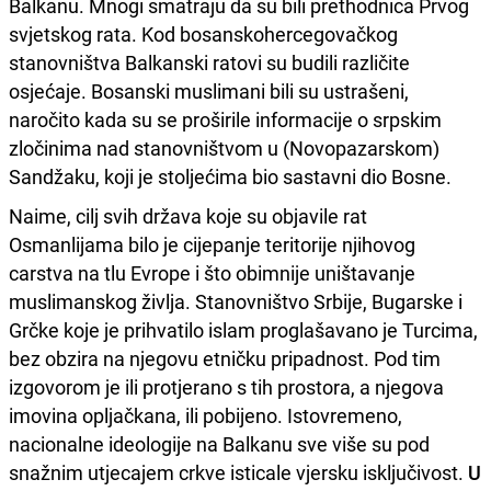
Balkanu. Mnogi smatraju da su bili prethodnica Prvog
svjetskog rata. Kod bosanskohercegovačkog
stanovništva Balkanski ratovi su budili različite
osjećaje. Bosanski muslimani bili su ustrašeni,
naročito kada su se proširile informacije o srpskim
zločinima nad stanovništvom u (Novopazarskom)
Sandžaku, koji je stoljećima bio sastavni dio Bosne.
Naime, cilj svih država koje su objavile rat
Osmanlijama bilo je cijepanje teritorije njihovog
carstva na tlu Evrope i što obimnije uništavanje
muslimanskog življa. Stanovništvo Srbije, Bugarske i
Grčke koje je prihvatilo islam proglašavano je Turcima,
bez obzira na njegovu etničku pripadnost. Pod tim
izgovorom je ili protjerano s tih prostora, a njegova
imovina opljačkana, ili pobijeno. Istovremeno,
nacionalne ideologije na Balkanu sve više su pod
snažnim utjecajem crkve isticale vjersku isključivost.
U