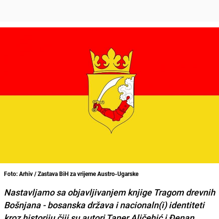
Foto: Arhiv / Zastava BiH za vrijeme Austro-Ugarske
Nastavljamo sa objavljivanjem knjige Tragom drevnih
Bošnjana - bosanska država i nacionaln(i) identiteti
kroz historiju čiji su autori Taner Aličehić i Đenan