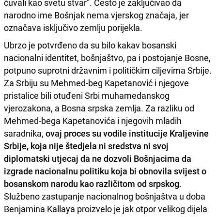
čuvali kao svetu stvar”. Često je zaključivao da
narodno ime Bošnjak nema vjerskog značaja, jer
označava isključivo zemlju porijekla.
Ubrzo je potvrđeno da su bilo kakav bosanski
nacionalni identitet, bošnjaštvo, pa i postojanje Bosne,
potpuno suprotni državnim i političkim ciljevima Srbije.
Za Srbiju su Mehmed-beg Kapetanović i njegove
pristalice bili otuđeni Srbi muhamedanskog
vjerozakona, a Bosna srpska zemlja. Za razliku od
Mehmed-bega Kapetanovića i njegovih mladih
saradnika,
ovaj proces su vodile institucije Kraljevine
Srbije, koja nije štedjela ni sredstva ni svoj
diplomatski utjecaj da ne dozvoli Bošnjacima da
izgrade nacionalnu politiku koja bi obnovila svijest o
bosanskom narodu kao različitom od srpskog
.
Službeno zastupanje nacionalnog bošnjaštva u doba
Benjamina Kallaya proizvelo je jak otpor velikog dijela