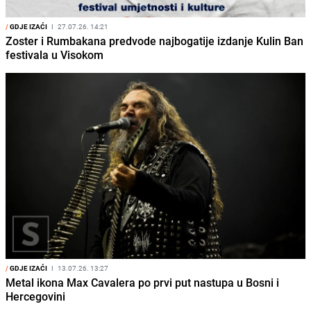
/
GDJE IZAĆI
I
27.07.26. 14:21
Zoster i Rumbakana predvode najbogatije izdanje Kulin Ban
festivala u Visokom
/
GDJE IZAĆI
I
13.07.26. 13:27
Metal ikona Max Cavalera po prvi put nastupa u Bosni i
Hercegovini