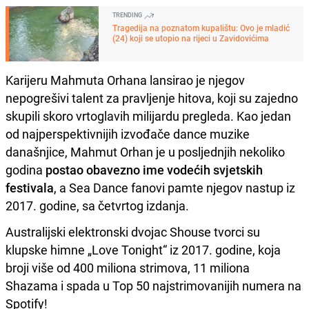
TRENDING
Tragedija na poznatom kupalištu: Ovo je mladić
(24) koji se utopio na rijeci u Zavidovićima
Karijeru Mahmuta Orhana lansirao je njegov
nepogrešivi talent za pravljenje hitova, koji su zajedno
skupili skoro vrtoglavih milijardu pregleda. Kao jedan
od najperspektivnijih izvođače dance muzike
današnjice, Mahmut Orhan je u posljednjih nekoliko
godina
postao obavezno ime vodećih svjetskih
festivala
, a Sea Dance fanovi pamte njegov nastup iz
2017. godine, sa četvrtog izdanja.
Australijski elektronski dvojac Shouse tvorci su
klupske himne „Love Tonight“ iz 2017. godine, koja
broji više od 400 miliona strimova, 11 miliona
Shazama i spada u Top 50 najstrimovanijih numera na
Spotify!