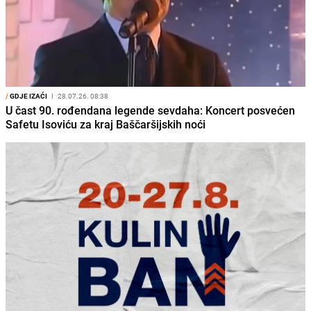
/
GDJE IZAĆI
I
28.07.26. 08:38
U čast 90. rođendana legende sevdaha: Koncert posvećen
Safetu Isoviću za kraj Baščaršijskih noći