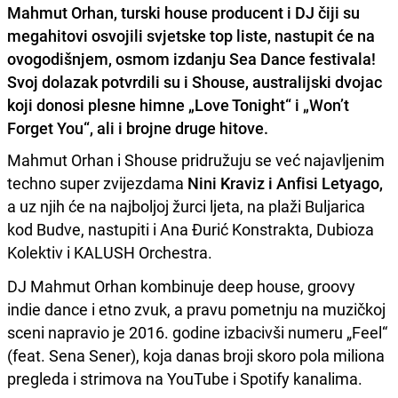
Mahmut Orhan, turski house producent i DJ čiji su
megahitovi osvojili svjetske top liste, nastupit će na
ovogodišnjem, osmom izdanju Sea Dance festivala!
Svoj dolazak potvrdili su i Shouse, australijski dvojac
koji donosi plesne himne „Love Tonight“ i „Won’t
Forget You“, ali i brojne druge hitove.
Mahmut Orhan i Shouse pridružuju se već najavljenim
techno super zvijezdama
Nini Kraviz i Anfisi Letyago,
a uz njih će na najboljoj žurci ljeta, na plaži Buljarica
kod Budve, nastupiti i Ana Đurić Konstrakta, Dubioza
Kolektiv i KALUSH Orchestra.
DJ Mahmut Orhan kombinuje deep house, groovy
indie dance i etno zvuk, a pravu pometnju na muzičkoj
sceni napravio je 2016. godine izbacivši numeru „Feel“
(feat. Sena Sener), koja danas broji skoro pola miliona
pregleda i strimova na YouTube i Spotify kanalima.