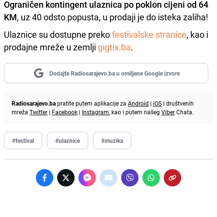
Ograničen kontingent ulaznica po poklon cijeni od 64
KM
, uz 40 odsto popusta, u prodaji je do isteka zaliha!
Ulaznice su dostupne preko
festivalske stranice
, kao i
prodajne mreže u zemlji
gigtix.ba
.
Dodajte Radiosarajevo.ba u omiljene Google izvore
Radiosarajevo.ba
pratite putem aplikacije za
Android
|
iOS
i društvenih
mreža
Twitter
|
Facebook
|
Instagram
, kao i putem našeg
Viber
Chata.
#festival
#ulaznice
#muzika