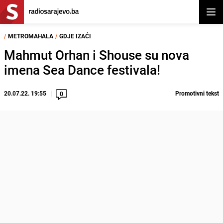
Otvor
/
METROMAHALA
/
GDJE IZAĆI
Mahmut Orhan i Shouse su nova
imena Sea Dance festivala!
20.07.22. 19:55
Promotivni tekst
0