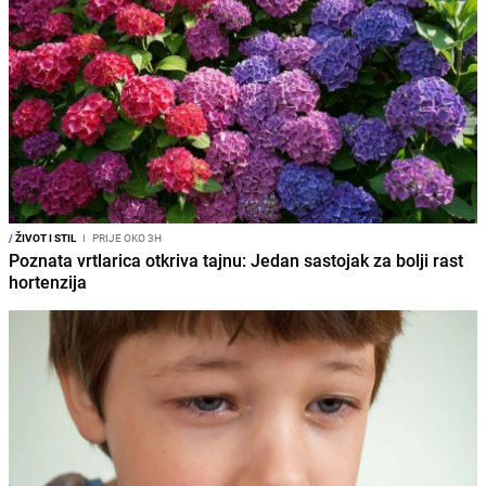
/
ŽIVOT I STIL
I
PRIJE OKO 3H
Poznata vrtlarica otkriva tajnu: Jedan sastojak za bolji rast
hortenzija