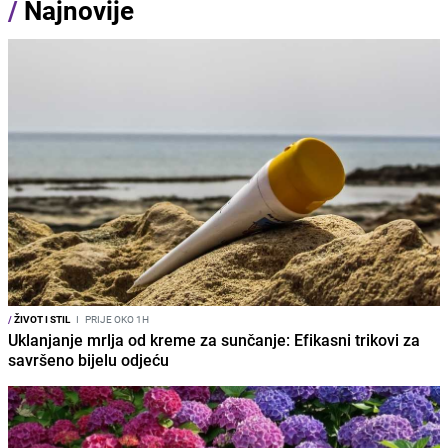
/
Najnovije
/
ŽIVOT I STIL
I
PRIJE OKO 1H
Uklanjanje mrlja od kreme za sunčanje: Efikasni trikovi za
savršeno bijelu odjeću