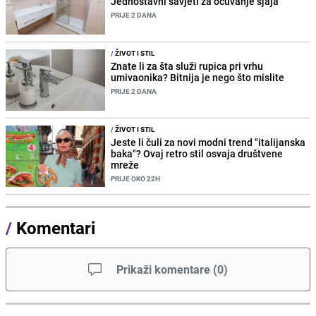
Jednostavni savjeti za očuvanje sjaja
PRIJE 2 DANA
/
ŽIVOT I STIL
Znate li za šta služi rupica pri vrhu
umivaonika? Bitnija je nego što mislite
PRIJE 2 DANA
/
ŽIVOT I STIL
Jeste li čuli za novi modni trend "italijanska
baka"? Ovaj retro stil osvaja društvene
mreže
PRIJE OKO 22H
/
Komentari
Prikaži komentare
(
0
)