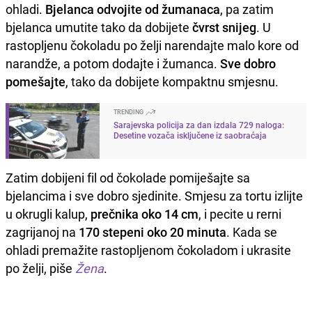
ohladi.
Bjelanca odvojite od žumanaca
, pa zatim
bjelanca umutite tako da dobijete
čvrst snijeg
. U
rastopljenu čokoladu po želji narendajte malo kore od
narandže, a potom dodajte i žumanca.
Sve dobro
pomešajte
, tako da dobijete kompaktnu smjesnu.
TRENDING
Sarajevska policija za dan izdala 729 naloga:
Desetine vozača isključene iz saobraćaja
Zatim dobijeni fil od čokolade pomiješajte sa
bjelancima i sve dobro sjedinite. Smjesu za tortu izlijte
u okrugli kalup,
prečnika oko 14 cm
, i pecite u rerni
zagrijanoj na
170 stepeni oko 20 minuta
. Kada se
ohladi premažite rastopljenom čokoladom i ukrasite
po želji, piše
Žena
.