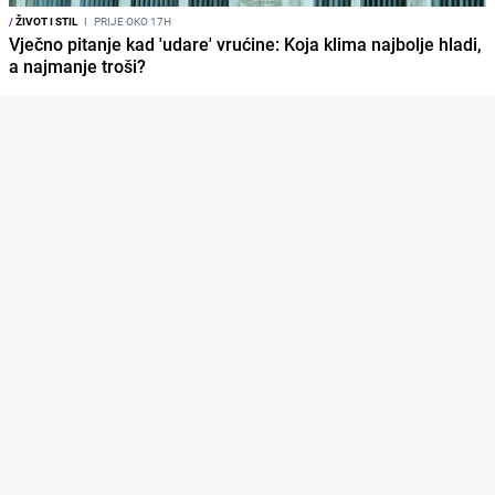
/
ŽIVOT I STIL
I
PRIJE OKO 17H
Vječno pitanje kad 'udare' vrućine: Koja klima najbolje hladi,
a najmanje troši?