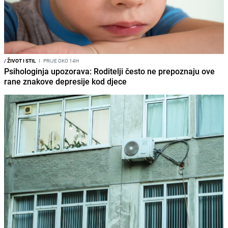
/
ŽIVOT I STIL
I
PRIJE OKO 14H
Psihologinja upozorava: Roditelji često ne prepoznaju ove
rane znakove depresije kod djece