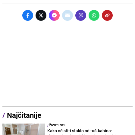
/
Najčitanije
/
ŽIVOT I STIL
Kako očistiti staklo od tuš-kabina: