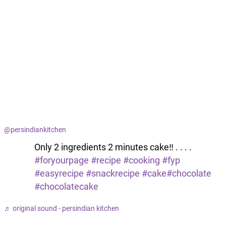
@persindiankitchen
Only 2 ingredients 2 minutes cake‼️ . . . .
#foryourpage
#recipe
#cooking
#fyp
#easyrecipe
#snackrecipe
#cake
#chocolate
#chocolatecake
♬ original sound - persindian kitchen