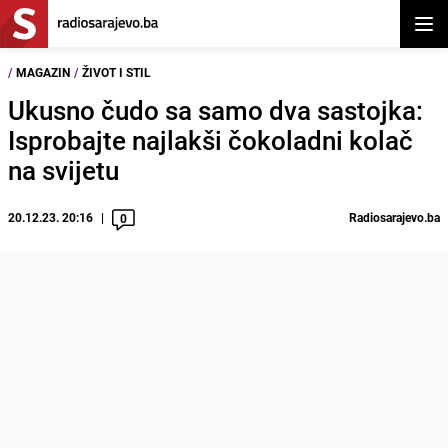
Otvor
/
MAGAZIN
/
ŽIVOT I STIL
Ukusno čudo sa samo dva sastojka:
Isprobajte najlakši čokoladni kolač
na svijetu
20.12.23. 20:16
Radiosarajevo.ba
0