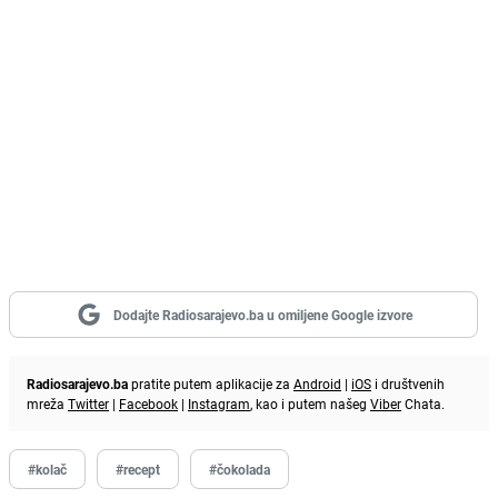
Dodajte Radiosarajevo.ba u omiljene Google izvore
Radiosarajevo.ba
pratite putem aplikacije za
Android
|
iOS
i društvenih
mreža
Twitter
|
Facebook
|
Instagram
, kao i putem našeg
Viber
Chata.
#kolač
#recept
#čokolada