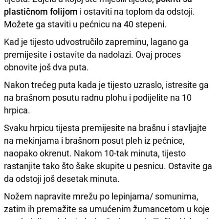
plastičnom folijom
i ostaviti na toplom da odstoji.
Možete ga staviti u pećnicu na 40 stepeni.
Kad je tijesto udvostručilo zapreminu, lagano ga
premijesite i ostavite da nadolazi. Ovaj proces
obnovite još dva puta.
Nakon trećeg puta kada je tijesto uzraslo, istresite ga
na brašnom posutu radnu plohu i podijelite na 10
hrpica.
Svaku hrpicu tijesta premijesite na brašnu i stavljajte
na mekinjama i brašnom posut pleh iz pećnice,
naopako okrenut. Nakom 10-tak minuta, tijesto
rastanjite tako što šake skupite u pesnicu. Ostavite ga
da odstoji još desetak minuta.
Nožem napravite mrežu po lepinjama/ somunima,
zatim ih premažite sa umućenim žumancetom u koje