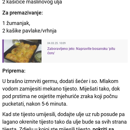
2 kašičice maslinovog ulja
Za premazivanje:
1 žumanjak,
2 kašike pavlake/vrhnja
04.03.25. 10:09
Zaboravljeno jelo: Napravite bosansku 'pitu
ćoru'
Priprema:
U brašno izmrviti germu, dodati šećer i so. Mlakom
vodom zamijesiti mekano tijesto. Miješati tako, dok
pod prstima ne osjetite mjehuriće zraka koji počnu
pucketati, nakon 5-6 minuta.
Kad ste tijesto umijesili, dodajte ulje uz rub posude pa
lagano okrenite tijesto tako da ulje bude sa svih strana
tijesta. Zdjelu u kojoj ste mijesili tijesto,
pokriti sa