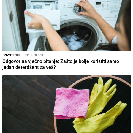
/
ŽIVOT I STIL
I
PRIJE OKO 2H
Odgovor na vječno pitanje: Zašto je bolje koristiti samo
jedan deterdžent za veš?