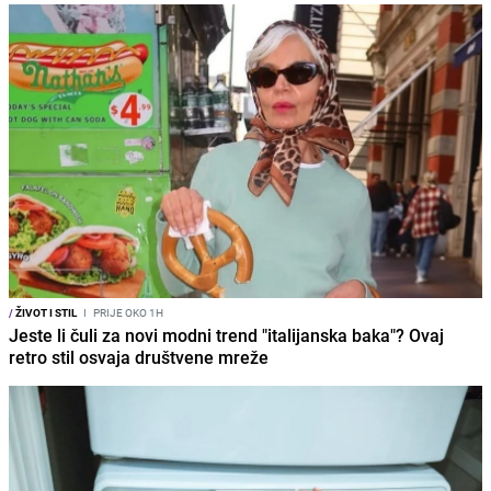
/
ŽIVOT I STIL
I
PRIJE OKO 1H
Jeste li čuli za novi modni trend "italijanska baka"? Ovaj
retro stil osvaja društvene mreže