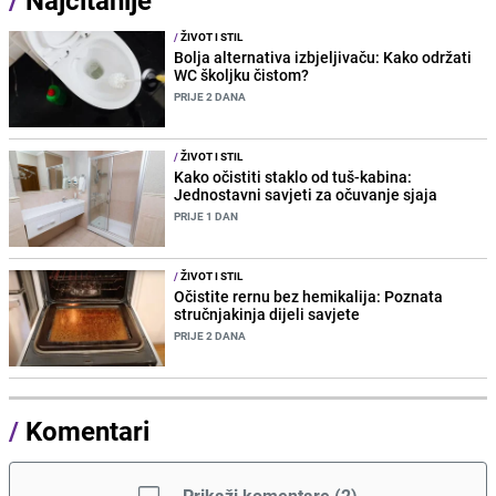
/
ŽIVOT I STIL
Bolja alternativa izbjeljivaču: Kako održati
WC školjku čistom?
PRIJE 2 DANA
/
ŽIVOT I STIL
Kako očistiti staklo od tuš-kabina:
Jednostavni savjeti za očuvanje sjaja
PRIJE 1 DAN
/
ŽIVOT I STIL
Očistite rernu bez hemikalija: Poznata
stručnjakinja dijeli savjete
PRIJE 2 DANA
/
Komentari