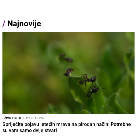
/
Najnovije
/
ŽIVOT I STIL
I
PRIJE 59MIN
Spriječite pojavu letećih mrava na pirodan način: Potrebne
su vam samo dvije stvari