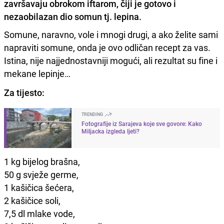
završavaju obrokom iftarom, čiji je gotovo i
nezaobilazan dio somun tj. lepina.
Somune, naravno, vole i mnogi drugi, a ako želite sami
napraviti somune, onda je ovo odličan recept za vas.
Istina, nije najjednostavniji mogući, ali rezultat su fine i
mekane lepinje…
Za tijesto:
TRENDING
Fotografije iz Sarajeva koje sve govore: Kako
Miljacka izgleda ljeti?
1 kg bijelog brašna,
50 g svježe germe,
1 kašičica šećera,
2 kašičice soli,
7,5 dl mlake vode,