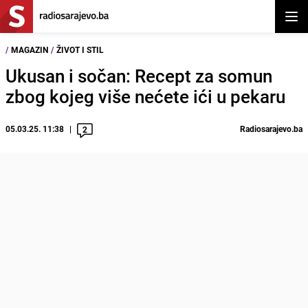
Otvor
/
MAGAZIN
/
ŽIVOT I STIL
Ukusan i sočan: Recept za somun
zbog kojeg više nećete ići u pekaru
05.03.25. 11:38
Radiosarajevo.ba
2