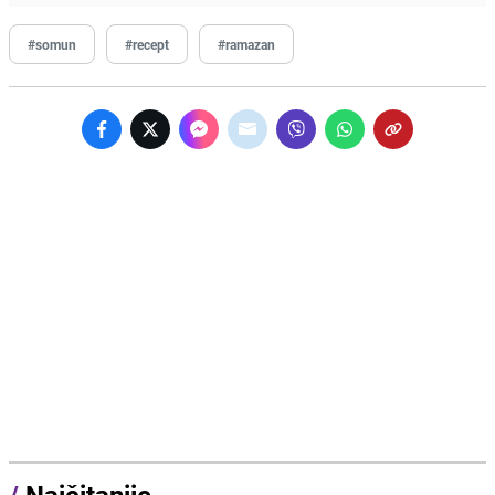
#somun
#recept
#ramazan
/
Najčitanije