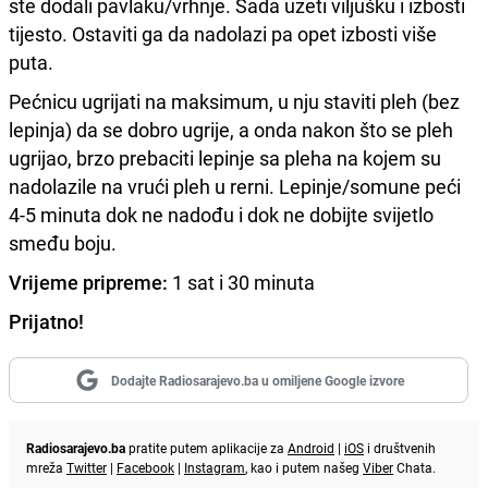
ste dodali pavlaku/vrhnje. Sada uzeti viljušku i izbosti
tijesto. Ostaviti ga da nadolazi pa opet izbosti više
puta.
Pećnicu ugrijati na maksimum, u nju staviti pleh (bez
lepinja) da se dobro ugrije, a onda nakon što se pleh
ugrijao, brzo prebaciti lepinje sa pleha na kojem su
nadolazile na vrući pleh u rerni. Lepinje/somune peći
4-5 minuta dok ne nadođu i dok ne dobijte svijetlo
smeđu boju.
Vrijeme pripreme:
1 sat i 30 minuta
Prijatno!
Dodajte Radiosarajevo.ba u omiljene Google izvore
Radiosarajevo.ba
pratite putem aplikacije za
Android
|
iOS
i društvenih
mreža
Twitter
|
Facebook
|
Instagram
, kao i putem našeg
Viber
Chata.