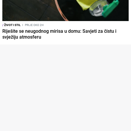
/
ŽIVOT I STIL
I
PRIJE OKO 2H
Riješite se neugodnog mirisa u domu: Savjeti za čistu i
svježiju atmosferu