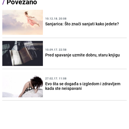
/
Povezano
10.12.18. 20:08
Sanjarica: Što znači sanjati kako jedete?
10.09.17. 22:58
Pred spavanje uzmite dobru, staru knjigu
27.02.17. 11:08
Evo šta se događa s izgledom i zdravljem
kada ste neispavani