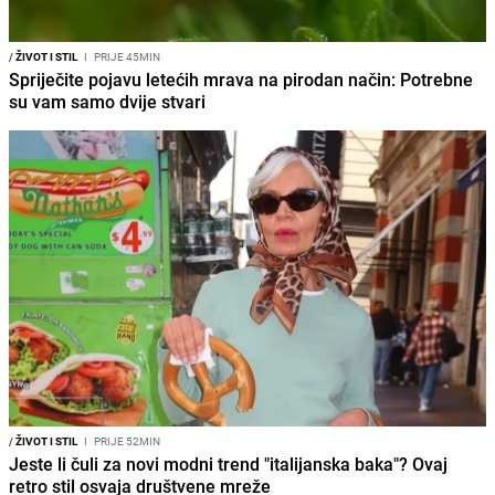
/
ŽIVOT I STIL
I
PRIJE 45MIN
Spriječite pojavu letećih mrava na pirodan način: Potrebne
su vam samo dvije stvari
/
ŽIVOT I STIL
I
PRIJE 52MIN
Jeste li čuli za novi modni trend "italijanska baka"? Ovaj
retro stil osvaja društvene mreže