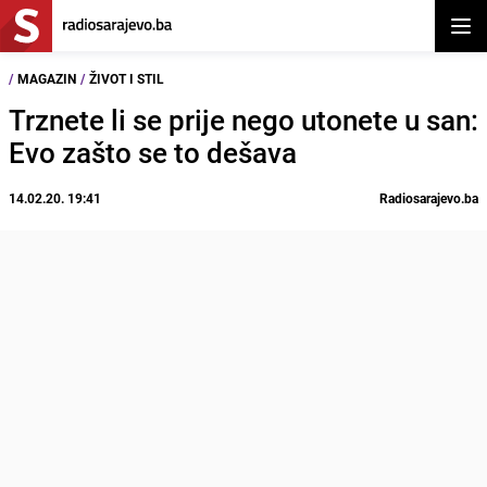
Otvor
/
MAGAZIN
/
ŽIVOT I STIL
Trznete li se prije nego utonete u san:
Evo zašto se to dešava
14.02.20. 19:41
Radiosarajevo.ba