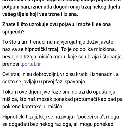
potpuni san, iznenada dogodi onaj trzaj nekog dijela
vašeg tijela koji vas trzne i iz sna.
Znate li što uzrokuje ovu pojavu i može li se ona
spriječiti?
To što u tim trenucima najvjerojatnije doživljavate
naziva se
hipnotički trzaj
. To je od oblika mioklona,
nevoljnih trzaja mišića među koje se ubraja i štucanje,
prenosi
tportal.hr.
Ovi trzaji nisu dobrovoljni, vrlo su kratki i iznenadni, a
često se javljaju u prvoj fazi spavanja.
Tokom ove drjemljive faze sna dolazi do opuštanja
mišića, što naš mozak ponekad protumači kao pad pa
pokrene kontrakciju mišića.
Hipnotički trzaji, koji se nazivaju i "počeci sna", mogu
se događati bez nekog razloga, ali mogu ponekad