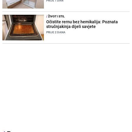
PRIJE 1 DAN
/
ŽIVOT I STIL
Očistite rernu bez hemikalija: Poznata
stručnjakinja dijeli savjete
PRIJE 2 DANA