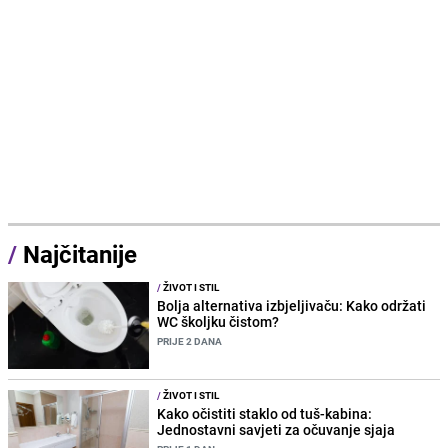
/
Najčitanije
/
ŽIVOT I STIL
Bolja alternativa izbjeljivaču: Kako održati
WC školjku čistom?
PRIJE 2 DANA
/
ŽIVOT I STIL
Kako očistiti staklo od tuš-kabina:
Jednostavni savjeti za očuvanje sjaja