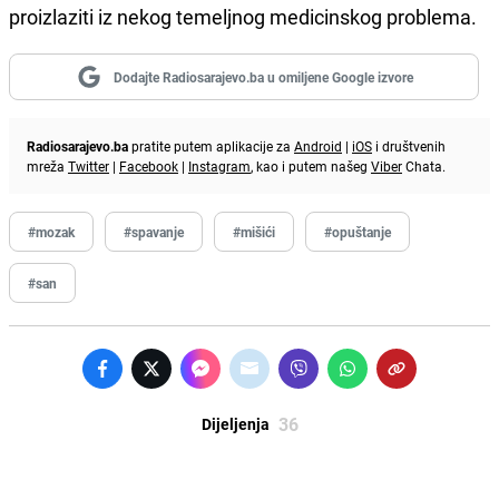
proizlaziti iz nekog temeljnog medicinskog problema.
Dodajte Radiosarajevo.ba u omiljene Google izvore
Radiosarajevo.ba
pratite putem aplikacije za
Android
|
iOS
i društvenih
mreža
Twitter
|
Facebook
|
Instagram
, kao i putem našeg
Viber
Chata.
#mozak
#spavanje
#mišići
#opuštanje
#san
36
Dijeljenja