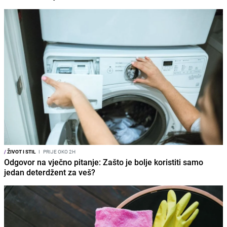
/
ŽIVOT I STIL
I
PRIJE OKO 2H
Odgovor na vječno pitanje: Zašto je bolje koristiti samo
jedan deterdžent za veš?