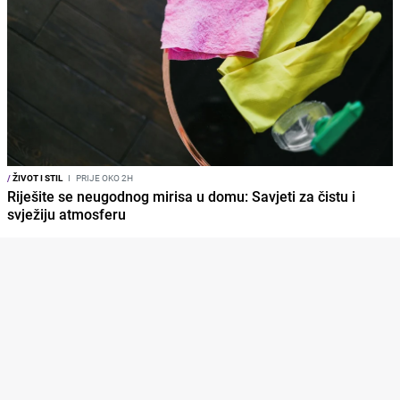
/
ŽIVOT I STIL
I
PRIJE OKO 2H
Riješite se neugodnog mirisa u domu: Savjeti za čistu i
svježiju atmosferu