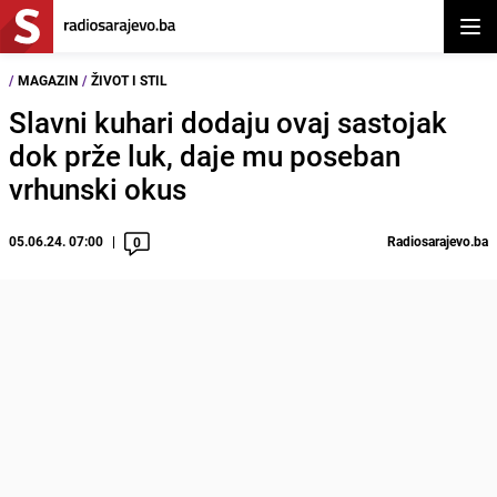
Otvor
/
MAGAZIN
/
ŽIVOT I STIL
Slavni kuhari dodaju ovaj sastojak
dok prže luk, daje mu poseban
vrhunski okus
05.06.24. 07:00
Radiosarajevo.ba
0