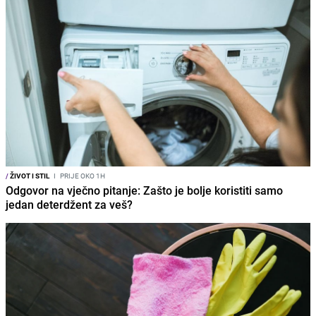
/
ŽIVOT I STIL
I
PRIJE OKO 1H
Odgovor na vječno pitanje: Zašto je bolje koristiti samo
jedan deterdžent za veš?