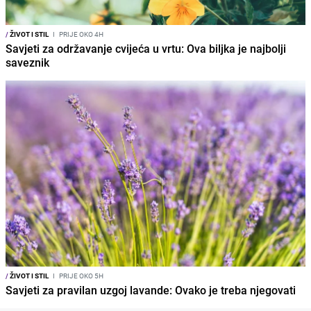
/
ŽIVOT I STIL
I
PRIJE OKO 4H
Savjeti za održavanje cvijeća u vrtu: Ova biljka je najbolji
saveznik
/
ŽIVOT I STIL
I
PRIJE OKO 5H
Savjeti za pravilan uzgoj lavande: Ovako je treba njegovati