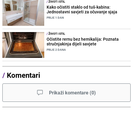
/
ŽIVOT I STIL
Kako očistiti staklo od tuš-kabina:
Jednostavni savjeti za očuvanje sjaja
PRIJE 1 DAN
/
ŽIVOT I STIL
Očistite rernu bez hemikalija: Poznata
stručnjakinja dijeli savjete
PRIJE 2 DANA
/
Komentari
Prikaži komentare
(
0
)