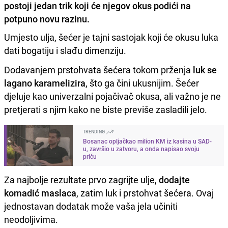
postoji jedan trik koji će njegov okus podići na
potpuno novu razinu.
Umjesto ulja, šećer je tajni sastojak koji će okusu luka
dati bogatiju i slađu dimenziju.
Dodavanjem prstohvata šećera tokom prženja
luk se
lagano karamelizira
, što ga čini ukusnijim. Šećer
djeluje kao univerzalni pojačivač okusa, ali važno je ne
pretjerati s njim kako ne biste previše zasladili jelo.
TRENDING
Bosanac opljačkao milion KM iz kasina u SAD-
u, završio u zatvoru, a onda napisao svoju
priču
Za najbolje rezultate prvo zagrijte ulje,
dodajte
komadić maslaca
, zatim luk i prstohvat šećera. Ovaj
jednostavan dodatak može vaša jela učiniti
neodoljivima.