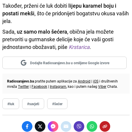
Također, prženi će luk dobiti
lijepu karamel boju i
postati mekši
, što će pridonijeti bogatstvu okusa vaših
jela.
Sada,
uz samo malo šećera
, obična jela možete
pretvoriti u gurmanske delicije koje će vaši gosti
jednostavno obožavati, piše
Krstarica
.
Dodajte Radiosarajevo.ba u omiljene Google izvore
Radiosarajevo.ba
pratite putem aplikacije za
Android
|
iOS
i društvenih
mreža
Twitter
|
Facebook
|
Instagram
, kao i putem našeg
Viber
Chata.
#luk
#savjeti
#šećer