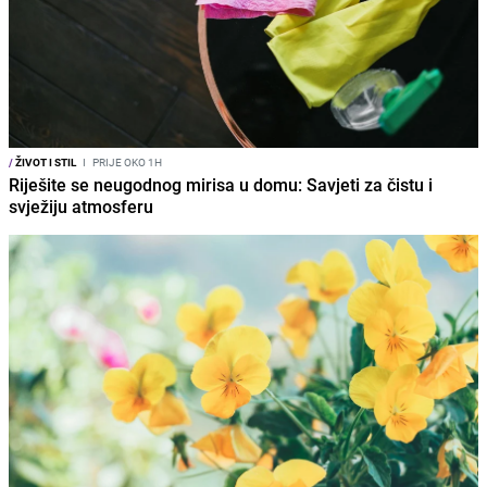
/
ŽIVOT I STIL
I
PRIJE OKO 1H
Riješite se neugodnog mirisa u domu: Savjeti za čistu i
svježiju atmosferu