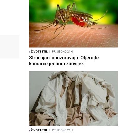
/
ŽIVOT I STIL
I
PRIJE OKO 21H
Stručnjaci upozoravaju: Otjerajte
komarce jednom zauvijek
/
ŽIVOT I STIL
I
PRIJE OKO 21H