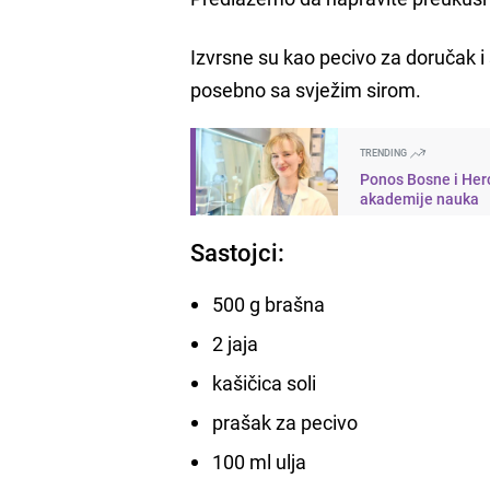
Izvrsne su kao pecivo za doručak 
posebno sa svježim sirom.
TRENDING
Ponos Bosne i Her
akademije nauka
Sastojci:
500 g brašna
2 jaja
kašičica soli
prašak za pecivo
100 ml ulja