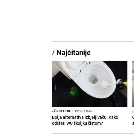
/
Najčitanije
/
ŽIVOT I STIL
I
PRIJE 1 DAN
/
Bolja alternativa izbjeljivaču: Kako
održati WC školjku čistom?
s