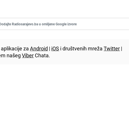
Dodajte Radiosarajevo.ba u omiljene Google izvore
aplikacije za
Android
|
iOS
i društvenih mreža
Twitter
|
utem našeg
Viber
Chata.