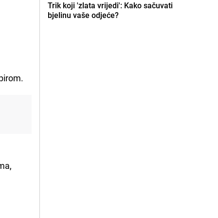
Trik koji 'zlata vrijedi': Kako sačuvati
bjelinu vaše odjeće?
apirom.
ma,