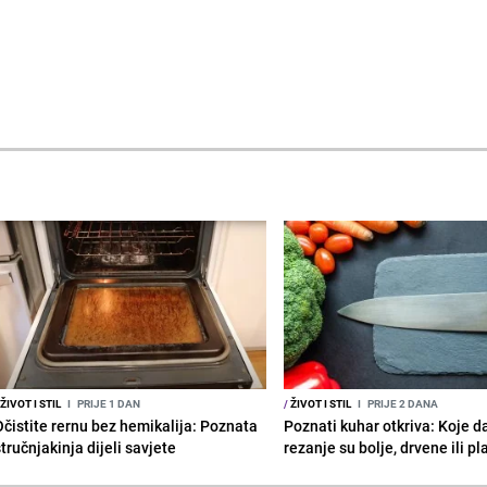
ŽIVOT I STIL
I
PRIJE 1 DAN
/
ŽIVOT I STIL
I
PRIJE 2 DANA
Očistite rernu bez hemikalija: Poznata
Poznati kuhar otkriva: Koje d
tručnjakinja dijeli savjete
rezanje su bolje, drvene ili p