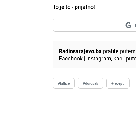
To je to - prijatno!
Radiosarajevo.ba
pratite putem 
Facebook
|
Instagram
, kao i p
#kiflice
#doručak
#recepti