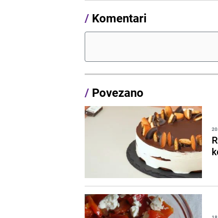
/
Komentari
/
Povezano
20
R
k
18