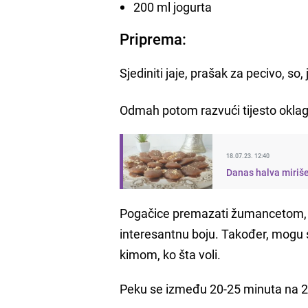
200 ml jogurta
Priprema:
Sjediniti jaje, prašak za pecivo, so, 
Odmah potom razvući tijesto oklagi
18.07.23. 12:40
Danas halva miriše
Pogačice premazati žumancetom, po
interesantnu boju. Također, mogu
kimom, ko šta voli.
Peku se između 20-25 minuta na 200