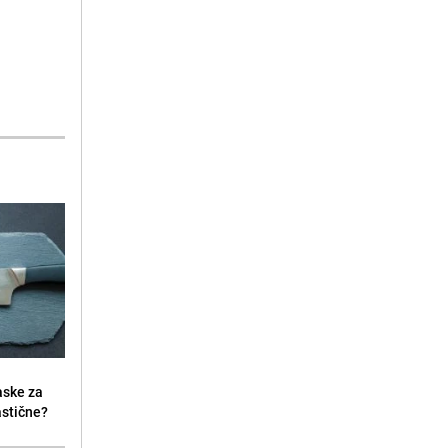
aske za
lastične?