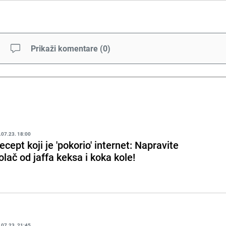
Prikaži komentare
(
0
)
.07.23. 18:00
ecept koji je 'pokorio' internet: Napravite
olač od jaffa keksa i koka kole!
.07.23. 21:45