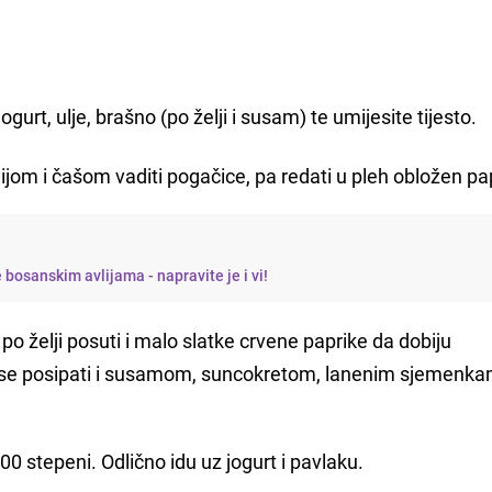
jogurt, ulje, brašno (po želji i susam) te umijesite tijesto.
jom i čašom vaditi pogačice, pa redati u pleh obložen p
 bosanskim avlijama - napravite je i vi!
 želji posuti i malo slatke crvene paprike da dobiju
 se posipati i susamom, suncokretom, lanenim sjemenka
 stepeni. Odlično idu uz jogurt i pavlaku.