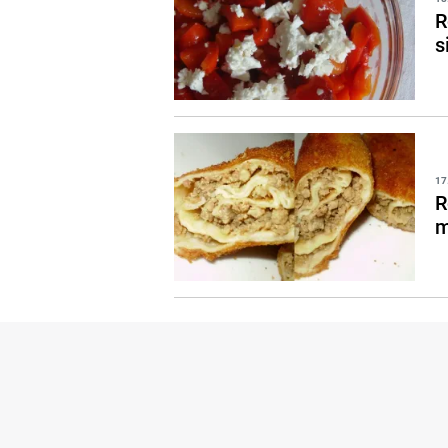
R
s
17
R
m