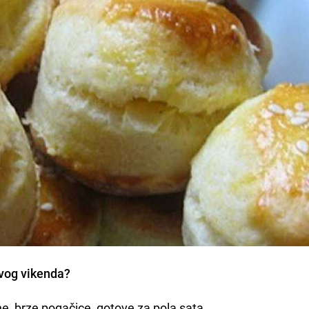
vog vikenda?
, brze pogačice, gotove za pola sata.