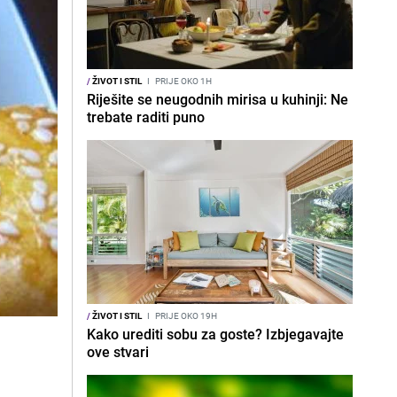
/
ŽIVOT I STIL
I
PRIJE OKO 1H
Riješite se neugodnih mirisa u kuhinji: Ne
trebate raditi puno
/
ŽIVOT I STIL
I
PRIJE OKO 19H
Kako urediti sobu za goste? Izbjegavajte
ove stvari