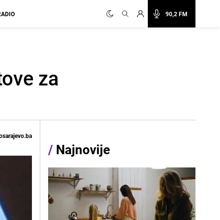
RADIO
90,2 FM
tove za
osarajevo.ba
/
Najnovije