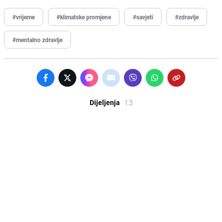
#vrijeme
#klimatske promjene
#savjeti
#zdravlje
#mentalno zdravlje
13
Dijeljenja