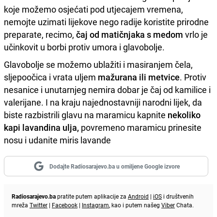
koje možemo osjećati pod utjecajem vremena,
nemojte uzimati lijekove nego radije koristite prirodne
preparate, recimo,
čaj od matičnjaka s medom
vrlo je
učinkovit u borbi protiv umora i glavobolje.
Glavobolje se možemo ublažiti i masiranjem čela,
sljepoočica i vrata uljem
mažurana ili metvice
. Protiv
nesanice i unutarnjeg nemira dobar je čaj od kamilice i
valerijane. I na kraju najednostavniji narodni lijek, da
biste razbistrili glavu na maramicu kapnite
nekoliko
kapi lavandina ulja,
povremeno maramicu prinesite
nosu i udanite miris lavande
Dodajte Radiosarajevo.ba u omiljene Google izvore
Radiosarajevo.ba
pratite putem aplikacije za
Android
|
iOS
i društvenih
mreža
Twitter
|
Facebook
|
Instagram
, kao i putem našeg
Viber
Chata.