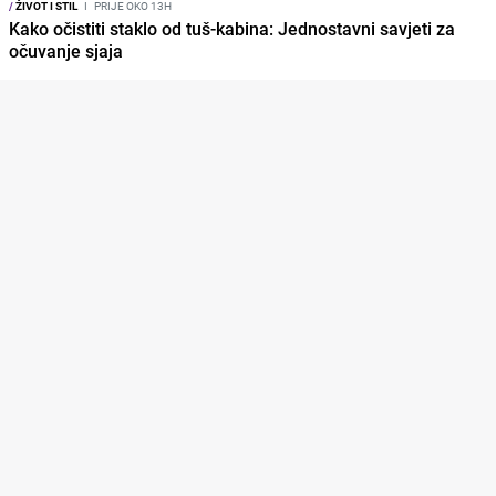
/
ŽIVOT I STIL
I
PRIJE OKO 13H
Kako očistiti staklo od tuš-kabina: Jednostavni savjeti za
očuvanje sjaja