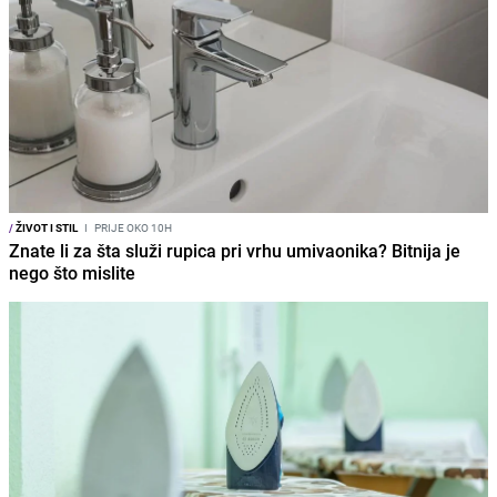
/
ŽIVOT I STIL
I
PRIJE OKO 10H
Znate li za šta služi rupica pri vrhu umivaonika? Bitnija je
nego što mislite