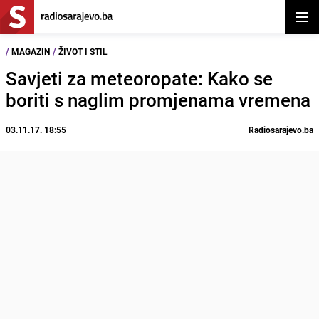
Otvor
/
MAGAZIN
/
ŽIVOT I STIL
Savjeti za meteoropate: Kako se
boriti s naglim promjenama vremena
03.11.17. 18:55
Radiosarajevo.ba