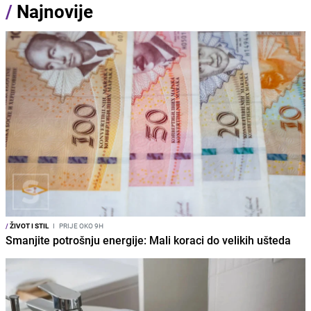
/
Najnovije
/
ŽIVOT I STIL
I
PRIJE OKO 9H
Smanjite potrošnju energije: Mali koraci do velikih ušteda