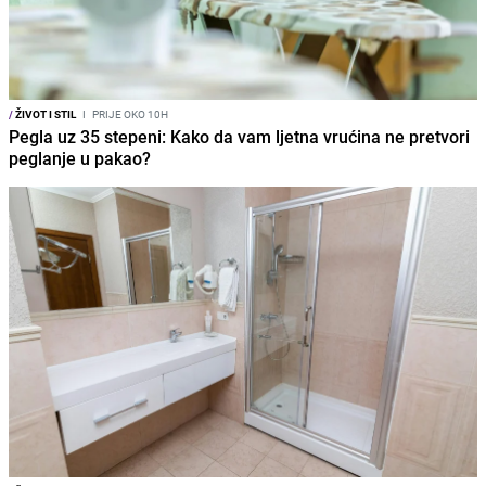
/
ŽIVOT I STIL
I
PRIJE OKO 10H
Pegla uz 35 stepeni: Kako da vam ljetna vrućina ne pretvori
peglanje u pakao?