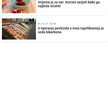
Vrijeme je za nar: Korisni savjeti kako ga
najbrže očistiti
01.11.17. 13:18
U ispiranju pesticida s voća najefikasnija je
soda bikarbona