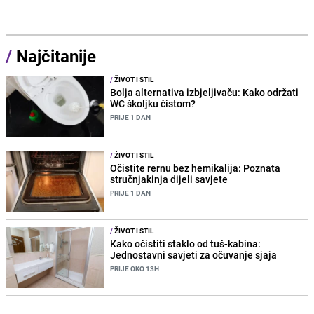
/
Najčitanije
/
ŽIVOT I STIL
Bolja alternativa izbjeljivaču: Kako održati
WC školjku čistom?
PRIJE 1 DAN
/
ŽIVOT I STIL
Očistite rernu bez hemikalija: Poznata
stručnjakinja dijeli savjete
PRIJE 1 DAN
/
ŽIVOT I STIL
Kako očistiti staklo od tuš-kabina:
Jednostavni savjeti za očuvanje sjaja
PRIJE OKO 13H