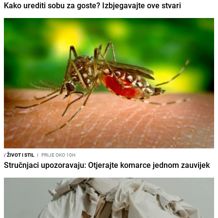
Kako urediti sobu za goste? Izbjegavajte ove stvari
/
ŽIVOT I STIL
I
PRIJE OKO 10H
Stručnjaci upozoravaju: Otjerajte komarce jednom zauvijek