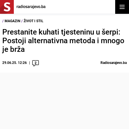
Otvor
/
MAGAZIN
/
ŽIVOT I STIL
Prestanite kuhati tjesteninu u šerpi:
Postoji alternativna metoda i mnogo
je brža
29.06.25. 12:26
Radiosarajevo.ba
2