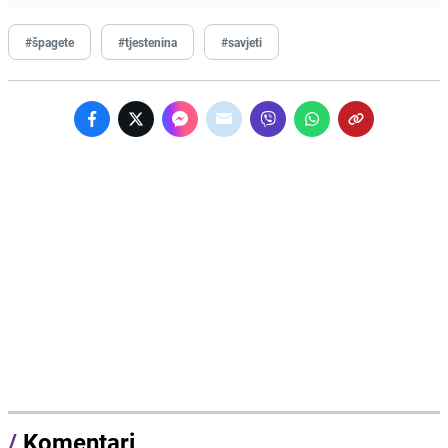
#špagete
#tjestenina
#savjeti
/
Komentari