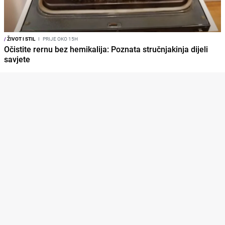
/
ŽIVOT I STIL
I
PRIJE OKO 15H
Očistite rernu bez hemikalija: Poznata stručnjakinja dijeli
savjete