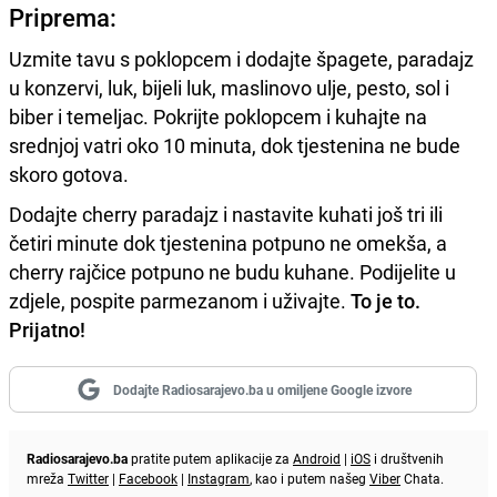
Priprema:
Uzmite tavu s poklopcem i dodajte špagete, paradajz
u konzervi, luk, bijeli luk, maslinovo ulje, pesto, sol i
biber i temeljac. Pokrijte poklopcem i kuhajte na
srednjoj vatri oko 10 minuta, dok tjestenina ne bude
skoro gotova.
Dodajte cherry paradajz i nastavite kuhati još tri ili
četiri minute dok tjestenina potpuno ne omekša, a
cherry rajčice potpuno ne budu kuhane. Podijelite u
zdjele, pospite parmezanom i uživajte.
To je to.
Prijatno!
Dodajte Radiosarajevo.ba u omiljene Google izvore
Radiosarajevo.ba
pratite putem aplikacije za
Android
|
iOS
i društvenih
mreža
Twitter
|
Facebook
|
Instagram
, kao i putem našeg
Viber
Chata.