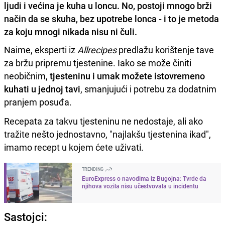
ljudi i većina je kuha u loncu. No, postoji mnogo brži
način da se skuha, bez upotrebe lonca - i to je metoda
za koju mnogi nikada nisu ni čuli.
Naime, eksperti iz
Allrecipes
predlažu korištenje tave
za bržu pripremu tjestenine. Iako se može činiti
neobičnim,
tjesteninu i umak možete istovremeno
kuhati u jednoj tavi
, smanjujući i potrebu za dodatnim
pranjem posuđa.
Recepata za takvu tjesteninu ne nedostaje, ali ako
tražite nešto jednostavno, "najlakšu tjestenina ikad",
imamo recept u kojem ćete uživati.
TRENDING
EuroExpress o navodima iz Bugojna: Tvrde da
njihova vozila nisu učestvovala u incidentu
Sastojci: