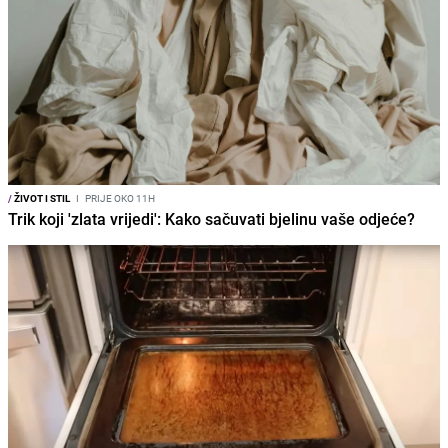
/
ŽIVOT I STIL
I
PRIJE OKO 11H
Trik koji 'zlata vrijedi': Kako sačuvati bjelinu vaše odjeće?