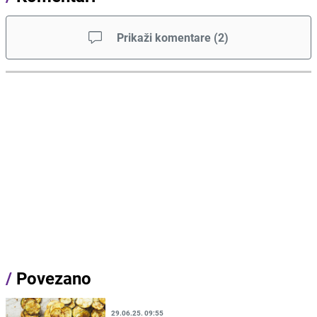
Prikaži komentare
(
2
)
/
Povezano
29.06.25. 09:55