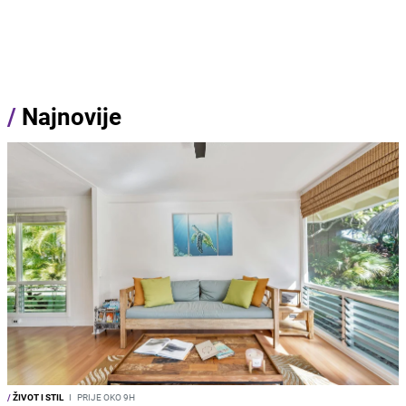
/
Najnovije
/
ŽIVOT I STIL
I
PRIJE OKO 9H