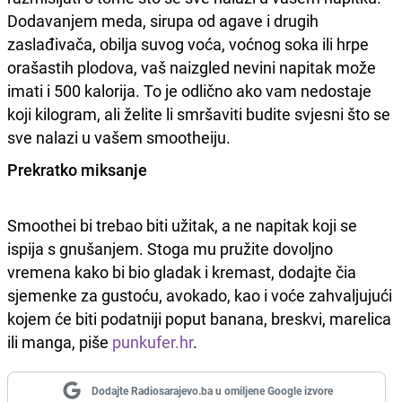
Dodavanjem meda, sirupa od agave i drugih
zaslađivača, obilja suvog voća, voćnog soka ili hrpe
orašastih plodova, vaš naizgled nevini napitak može
imati i 500 kalorija. To je odlično ako vam nedostaje
koji kilogram, ali želite li smršaviti budite svjesni što se
sve nalazi u vašem smootheiju.
Prekratko miksanje
Smoothei bi trebao biti užitak, a ne napitak koji se
ispija s gnušanjem. Stoga mu pružite dovoljno
vremena kako bi bio gladak i kremast, dodajte čia
sjemenke za gustoću, avokado, kao i voće zahvaljujući
kojem će biti podatniji poput banana, breskvi, marelica
ili manga, piše
punkufer.hr
.
Dodajte Radiosarajevo.ba u omiljene Google izvore