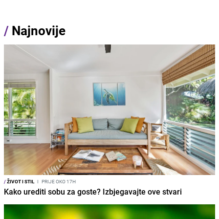
/
Najnovije
/
ŽIVOT I STIL
I
PRIJE OKO 17H
Kako urediti sobu za goste? Izbjegavajte ove stvari