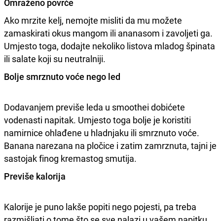
Omraženo povrće
Ako mrzite kelj, nemojte misliti da mu možete
zamaskirati okus mangom ili ananasom i zavoljeti ga.
Umjesto toga, dodajte nekoliko listova mladog špinata
ili salate koji su neutralniji.
Bolje smrznuto voće nego led
Dodavanjem previše leda u smoothei dobićete
vodenasti napitak. Umjesto toga bolje je koristiti
namirnice ohlađene u hladnjaku ili smrznuto voće.
Banana narezana na pločice i zatim zamrznuta, tajni je
sastojak finog kremastog smutija.
Previše kalorija
Kalorije je puno lakše popiti nego pojesti, pa treba
razmišljati o tome što se sve nalazi u vašem napitku.