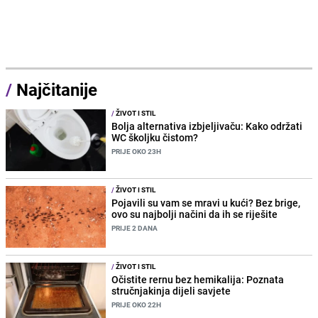
/
Najčitanije
/
ŽIVOT I STIL
Bolja alternativa izbjeljivaču: Kako održati
WC školjku čistom?
PRIJE OKO 23H
/
ŽIVOT I STIL
Pojavili su vam se mravi u kući? Bez brige,
ovo su najbolji načini da ih se riješite
PRIJE 2 DANA
/
ŽIVOT I STIL
Očistite rernu bez hemikalija: Poznata
stručnjakinja dijeli savjete
PRIJE OKO 22H