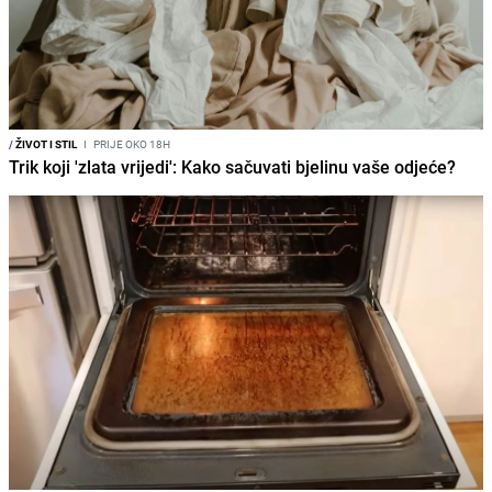
/
ŽIVOT I STIL
I
PRIJE OKO 18H
Trik koji 'zlata vrijedi': Kako sačuvati bjelinu vaše odjeće?