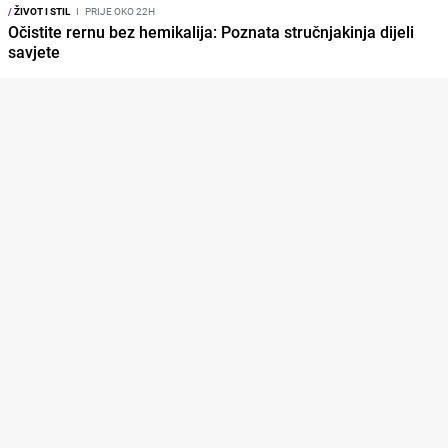
/
ŽIVOT I STIL
I
PRIJE OKO 22H
Očistite rernu bez hemikalija: Poznata stručnjakinja dijeli
savjete