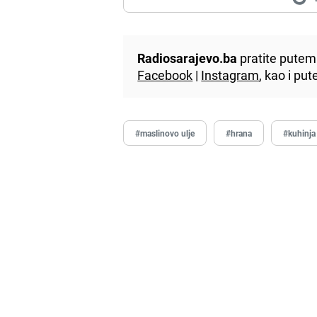
Radiosarajevo.ba
pratite putem 
Facebook
|
Instagram
, kao i p
#maslinovo ulje
#hrana
#kuhinja