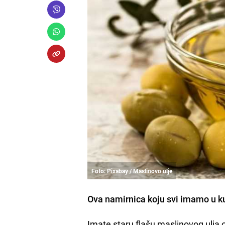
Foto: Pixabay / Maslinovo ulje
Ova namirnica koju svi imamo u kuh
Imate staru flašu maslinovog ulja 