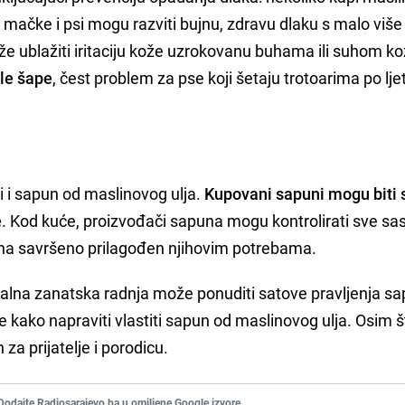
i mačke i psi mogu razviti bujnu, zdravu dlaku s malo više 
že ublažiti iritaciju kože uzrokovanu buhama ili suhom k
ale šape
, čest problem za pse koji šetaju trotoarima po lj
i i sapun od maslinovog ulja.
Kupovani sapuni mogu biti s
e
. Kod kuće, proizvođači sapuna mogu kontrolirati sve sas
na savršeno prilagođen njihovim potrebama.
okalna zanatska radnja može ponuditi satove pravljenja s
 kako napraviti vlastiti sapun od maslinovog ulja. Osim š
 za prijatelje i porodicu.
Dodajte Radiosarajevo.ba u omiljene Google izvore