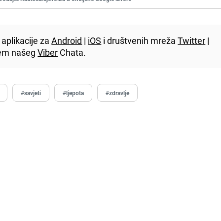
aplikacije za
Android
|
iOS
i društvenih mreža
Twitter
|
utem našeg
Viber
Chata.
#savjeti
#ljepota
#zdravlje