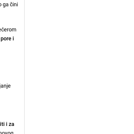
o ga čini
 šećerom
 pore i
a
janje
ti i za
inovog