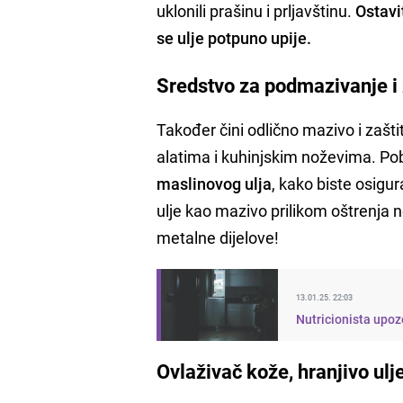
uklonili prašinu i prljavštinu.
Ostavi
se ulje potpuno upije.
Sredstvo za podmazivanje i 
Također čini odlično mazivo i zašti
alatima i kuhinjskim noževima. Pob
maslinovog ulja
, kako biste osigur
ulje kao mazivo prilikom oštrenja n
metalne dijelove!
13.01.25. 22:03
Nutricionista upoz
Ovlaživač kože, hranjivo ulj