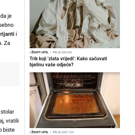
 da je
osebno
rijanti
i
a. Za
/
ŽIVOT I STIL
I
PRIJE OKO 8H
Trik koji 'zlata vrijedi': Kako sačuvati
bjelinu vaše odjeće?
 stolar
, vratili
o biste
/
ŽIVOT I STIL
I
PRIJE OKO 12H