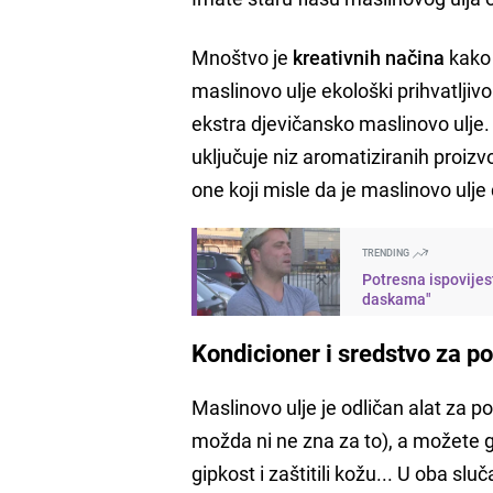
Mnoštvo je
kreativnih načina
kako 
maslinovo ulje ekološki prihvatljivo
ekstra djevičansko maslinovo ulje.
uključuje niz aromatiziranih proi
one koji misle da je maslinovo ulje
TRENDING
Potresna ispovijes
daskama"
Kondicioner i sredstvo za p
Maslinovo ulje je odličan alat za p
možda ni ne zna za to), a možete ga 
gipkost i zaštitili kožu... U oba s