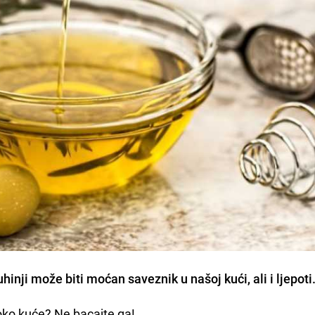
inji može biti moćan saveznik u našoj kući, ali i ljepoti
oko kuće? Ne bacajte ga!