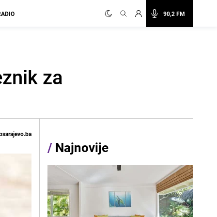
RADIO
90,2 FM
znik za
osarajevo.ba
/
Najnovije