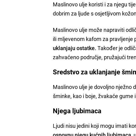
Maslinovo ulje koristi i za njegu tij
dobrim za ljude s osjetljivom kožom
Maslinovo ulje može napraviti odlič
ili mljevenom kafom za pravljenje p
uklanjaju ostatke.
Također je odlič
zahvaćeno područje, pružajući tre
Sredstvo za uklanjanje šmin
Maslinovo ulje je dovoljno nježno d
šminke, kao i boje, žvakaće gume i 
Njega ljubimaca
Ljudi nisu jedini koji mogu imati ko
osnovnu njegu kućnih ljubimaca
,