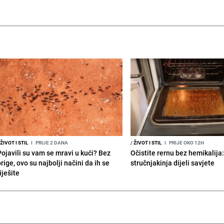
ŽIVOT I STIL
I
PRIJE 2 DANA
/
ŽIVOT I STIL
I
PRIJE OKO 12H
Pojavili su vam se mravi u kući? Bez
Očistite rernu bez hemikalija
rige, ovo su najbolji načini da ih se
stručnjakinja dijeli savjete
iješite