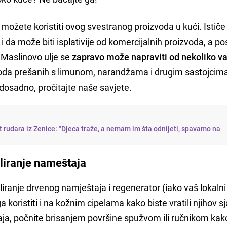
možete koristiti ovog svestranog proizvoda u kući. Ističe
 i da može biti isplativije od komercijalnih proizvoda, a p
 Maslinovo ulje se
zapravo može napraviti od nekoliko va
zvoda prešanih s limunom, narandžama i drugim sastojcim
 dosadno, pročitajte naše savjete.
t rudara iz Zenice: "Djeca traže, a nemam im šta odnijeti, spavamo na
oliranje nameštaja
oliranje drvenog namještaja i regenerator (iako vaš lokalni
koristiti i na kožnim cipelama kako biste vratili njihov sjaj
lučaja, počnite brisanjem površine spužvom ili ručnikom kak