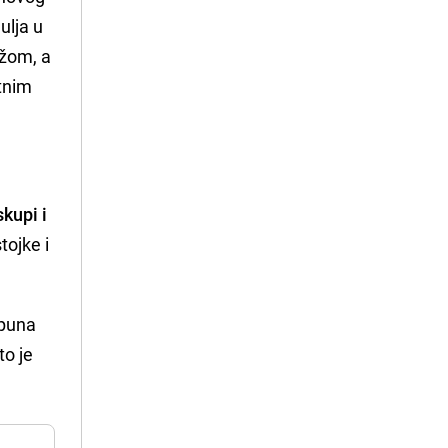
ulja u
ožom, a
etnim
kupi i
tojke i
apuna
to je