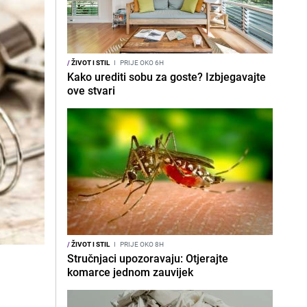
/
ŽIVOT I STIL
I
PRIJE OKO 6H
Kako urediti sobu za goste? Izbjegavajte
ove stvari
/
ŽIVOT I STIL
I
PRIJE OKO 8H
Stručnjaci upozoravaju: Otjerajte
.
komarce jednom zauvijek