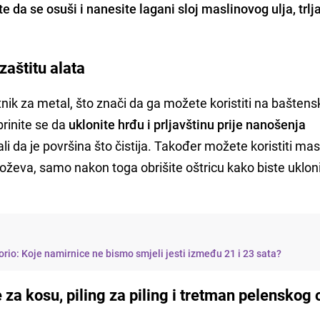
te da se osuši i nanesite lagani sloj maslinovog ulja, trlj
zaštitu alata
tnik za metal, što znači da ga možete koristiti na bašten
rinite se da
uklonite hrđu i prljavštinu prije nanošenja
ali da je površina što čistija. Također možete koristiti ma
oževa, samo nakon toga obrišite oštricu kako biste ukloni
orio: Koje namirnice ne bismo smjeli jesti između 21 i 23 sata?
e za kosu, piling za piling i tretman pelenskog 