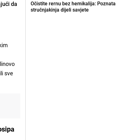
ajući da
Očistite rernu bez hemikalija: Poznata
stručnjakinja dijeli savjete
skim
slinovo
li sve
osipa