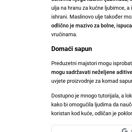
ulja na hranu za kućne ljubimce, a 
ishrani. Maslinovo ulje također mo
odlično je mazivo za bolne, ispuc
vrućinama.
Domaći sapun
Preduzetni majstori mogu isprobat
mogu sadržavati neželjene aditiv
uvjete proizvodnje za komad sapu
Dostupno je mnogo tutorijala, a l
kako bi omogućila ljudima da nauče
koristan kod kuće, odličan je poklon