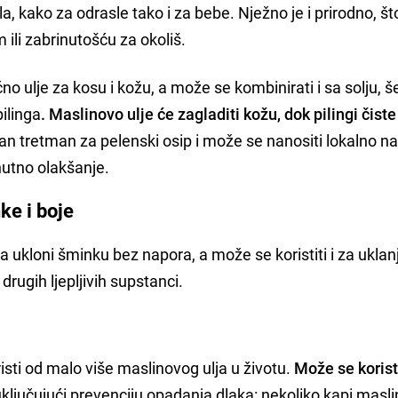
ela, kako za odrasle tako i za bebe. Nježno je i prirodno, št
 ili zabrinutošću za okoliš.
no ulje za kosu i kožu, a može se kombinirati i sa solju,
ilinga
. Maslinovo ulje će zagladiti kožu, dok pilingi čiste
an tretman za pelenski osip i može se nanositi lokalno n
nutno olakšanje.
ke i boje
a ukloni šminku bez napora, a može se koristiti i za uklan
drugih ljepljivih supstanci.
risti od malo više maslinovog ulja u životu.
Može se koristi
 uključujući prevenciju opadanja dlaka: nekoliko kapi masl