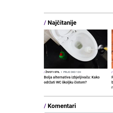
/
Najčitanije
/
ŽIVOT I STIL
I
PRIJE OKO 12H
/
Bolja alternativa izbjeljivaču: Kako
održati WC školjku čistom?
b
r
/
Komentari