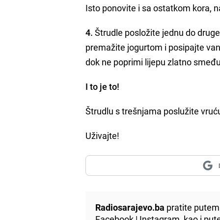
Isto ponovite i sa ostatkom kora, n
4.
Štrudle posložite jednu do druge 
premažite jogurtom i posipajte va
dok ne poprimi lijepu zlatno smeđu
I to je to!
Štrudlu s trešnjama poslužite vruću
Uživajte!
Radiosarajevo.ba
pratite putem 
Facebook
|
Instagram
, kao i p