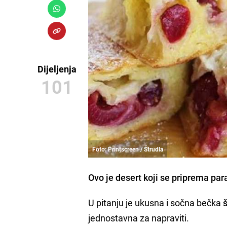
Dijeljenja
101
Foto: Printscreen / Štrudla
Ovo je desert koji se priprema par
U pitanju je ukusna i sočna bečka
jednostavna za napraviti.