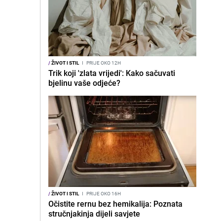
/
ŽIVOT I STIL
I
PRIJE OKO 12H
Trik koji 'zlata vrijedi': Kako sačuvati
bjelinu vaše odjeće?
/
ŽIVOT I STIL
I
PRIJE OKO 16H
Očistite rernu bez hemikalija: Poznata
stručnjakinja dijeli savjete