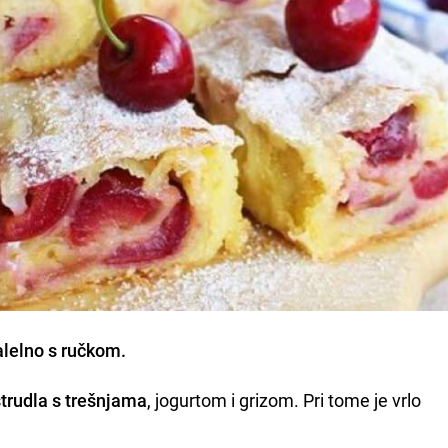
alelno s ručkom.
štrudla s trešnjama
, jogurtom i grizom. Pri tome je vrlo