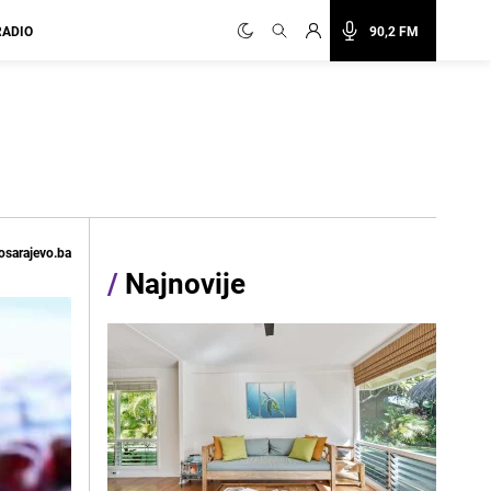
RADIO
90,2 FM
osarajevo.ba
/
Najnovije