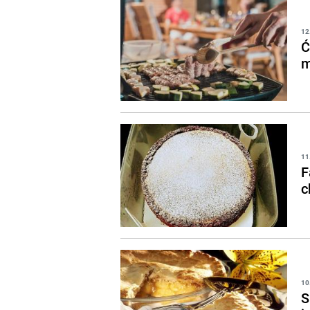
12
Ć
m
11
F
c
10
S