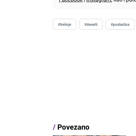
#trešnje
#deserti
#poslastica
/
Povezano