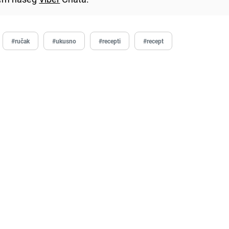
#ručak
#ukusno
#recepti
#recept