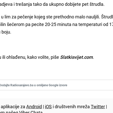
adjeva i trešanja tako da ukupno dobijete pet štrudla.
u lim za pečenje kojeg ste prethodno malo nauljili. Štrud
nilin šećerom pa pecite 20-25 minuta na temperaturi od 1
 boju.
 ili ohlađenu, kako volite, piše
Slatkisvijet.com
.
Dodajte Radiosarajevo.ba u omiljene Google izvore
aplikacije za
Android
|
iOS
i društvenih mreža
Twitter
|
utem našeg
Viber
Chata.