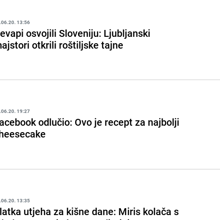
.06.20. 13:56
evapi osvojili Sloveniju: Ljubljanski
ajstori otkrili roštiljske tajne
.06.20. 19:27
acebook odlučio: Ovo je recept za najbolji
heesecake
.06.20. 13:35
latka utjeha za kišne dane: Miris kolača s