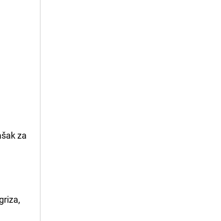
rašak za
griza,