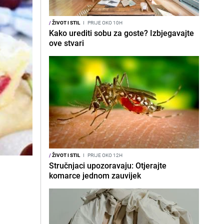
/
ŽIVOT I STIL
I
PRIJE OKO 10H
Kako urediti sobu za goste? Izbjegavajte
ove stvari
/
ŽIVOT I STIL
I
PRIJE OKO 12H
Stručnjaci upozoravaju: Otjerajte
komarce jednom zauvijek