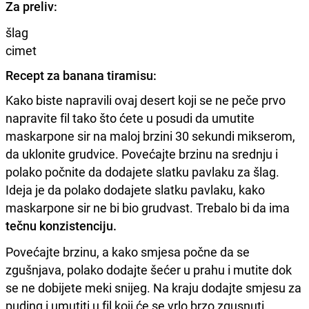
Za preliv:
šlag
cimet
Recept za banana tiramisu:
Kako biste napravili ovaj desert koji se ne peče prvo
napravite fil tako što ćete u posudi da umutite
maskarpone sir na maloj brzini 30 sekundi mikserom,
da uklonite grudvice. Povećajte brzinu na srednju i
polako počnite da dodajete slatku pavlaku za šlag.
Ideja je da polako dodajete slatku pavlaku, kako
maskarpone sir ne bi bio grudvast. Trebalo bi da ima
tečnu konzistenciju.
Povećajte brzinu, a kako smjesa počne da se
zgušnjava, polako dodajte šećer u prahu i mutite dok
se ne dobijete meki snijeg. Na kraju dodajte smjesu za
puding i umutiti u fil koji će se vrlo brzo zgusnuti.