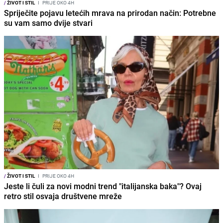
/
ŽIVOT I STIL
I
PRIJE OKO 4H
Spriječite pojavu letećih mrava na prirodan način: Potrebne
su vam samo dvije stvari
/
ŽIVOT I STIL
I
PRIJE OKO 4H
Jeste li čuli za novi modni trend "italijanska baka"? Ovaj
retro stil osvaja društvene mreže