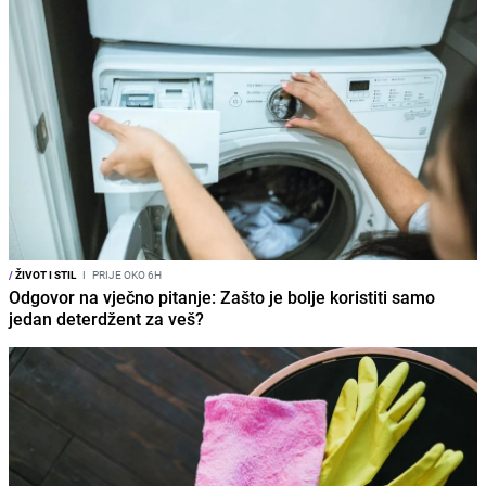
/
ŽIVOT I STIL
I
PRIJE OKO 6H
Odgovor na vječno pitanje: Zašto je bolje koristiti samo
jedan deterdžent za veš?