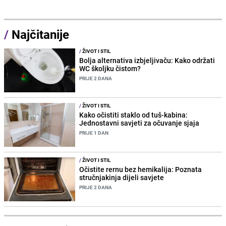
/
Najčitanije
/
ŽIVOT I STIL
Bolja alternativa izbjeljivaču: Kako održati
WC školjku čistom?
PRIJE 2 DANA
/
ŽIVOT I STIL
Kako očistiti staklo od tuš-kabina:
Jednostavni savjeti za očuvanje sjaja
PRIJE 1 DAN
/
ŽIVOT I STIL
Očistite rernu bez hemikalija: Poznata
stručnjakinja dijeli savjete
PRIJE 2 DANA