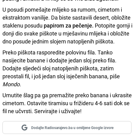
U posudi pomešajte mlijeko sa rumom, cimetom i
ekstraktom vanilije. Da biste sastavili desert, obložite
staklenu posudu
papirom za pečenje.
Potopite gornji i
donji dio svake piškote u mješavinu mlijeka i obložite
dno posude jednim slojem natopljenih piškota.
Preko piškota rasporedite polovinu fila. Tanko
nasijecite banane i dodajte jedan sloj preko fila.
Dodajte sljedeći sloj natopljenih piškota, zatim
preostali fil, i još jedan sloj isječenih banana, piše
Mondo.
Umutite šlag pa ga premažite preko banana i ukrasite
cimetom. Ostavite tiramisu u frižideru 4-6 sati dok se
fil ne učvrsti. Servirajte i uživajte!
Dodajte Radiosarajevo.ba u omiljene Google izvore