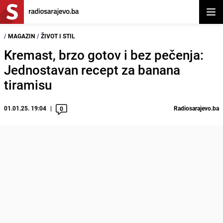
Otvor
/
MAGAZIN
/
ŽIVOT I STIL
Kremast, brzo gotov i bez pečenja:
Jednostavan recept za banana
tiramisu
01.01.25. 19:04
Radiosarajevo.ba
0