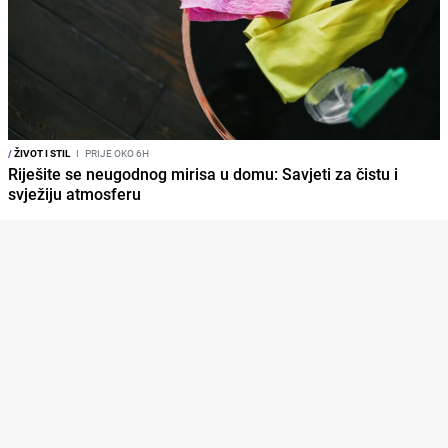
/
ŽIVOT I STIL
I
PRIJE OKO 6H
Riješite se neugodnog mirisa u domu: Savjeti za čistu i
svježiju atmosferu