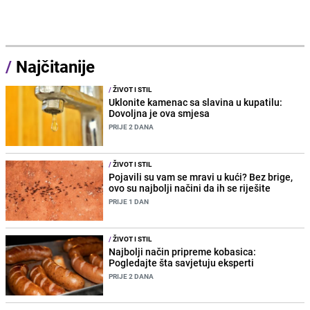
/
Najčitanije
/
ŽIVOT I STIL
Uklonite kamenac sa slavina u kupatilu:
Dovoljna je ova smjesa
PRIJE 2 DANA
/
ŽIVOT I STIL
Pojavili su vam se mravi u kući? Bez brige,
ovo su najbolji načini da ih se riješite
PRIJE 1 DAN
/
ŽIVOT I STIL
Najbolji način pripreme kobasica:
Pogledajte šta savjetuju eksperti
PRIJE 2 DANA