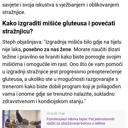
savjete i svoja iskustva s vježbanjem i oblikovanjem
stražnjice.
Kako izgraditi mišiće gluteusa i povećati
stražnjicu?
Steph objašnjava: "Izgradnja mišića bilo gdje na tijelu
nije laka,
posebno za nas žene
. Morate naučiti dizati
težine i pravilno se hraniti kako biste pomogle svojim
mišićima i omogućile im rast. Ono što će vam pomoći
u izgradnji stražnjice jest progresivno preopterećenje
gluteusa, a ukoliko ste u mogućnosti razgovarajte s
trenerom kako biste dobili program koji je prilagođen
vama i onome gdje se trenutno nalazite, sukladno
zdravstvenom i kondicijskom stanju."
19.12.23. 17:42
Fizioterapeut otkriva tajne: Pet jednostavnih
vježbi za ublažavanje bolova u leđima