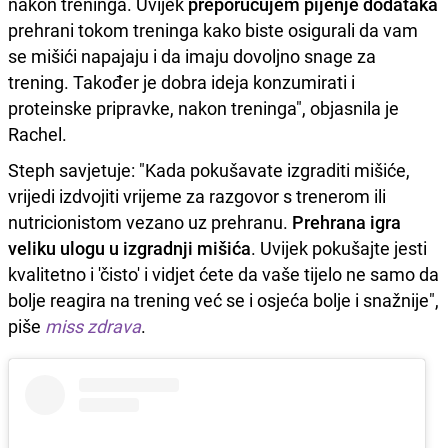
nakon treninga. Uvijek
preporučujem pijenje dodataka
prehrani tokom treninga kako biste osigurali da vam
se mišići napajaju i da imaju dovoljno snage za
trening. Također je dobra ideja konzumirati i
proteinske pripravke, nakon treninga", objasnila je
Rachel.
Steph savjetuje: "Kada pokušavate izgraditi mišiće,
vrijedi izdvojiti vrijeme za razgovor s trenerom ili
nutricionistom vezano uz prehranu.
Prehrana igra
veliku ulogu u izgradnji mišića
. Uvijek pokušajte jesti
kvalitetno i 'čisto' i vidjet ćete da vaše tijelo ne samo da
bolje reagira na trening već se i osjeća bolje i snažnije",
piše
miss zdrava
.