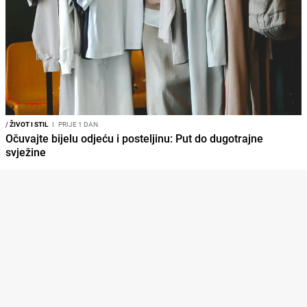
/
ŽIVOT I STIL
I
PRIJE 1 DAN
Očuvajte bijelu odjeću i posteljinu: Put do dugotrajne
svježine