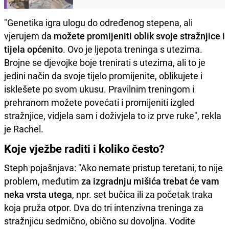
"Genetika igra ulogu do određenog stepena, ali
vjerujem da
možete promijeniti oblik svoje stražnjice i
tijela općenito
. Ovo je ljepota treninga s utezima.
Brojne se djevojke boje trenirati s utezima, ali to je
jedini način da svoje tijelo promijenite, oblikujete i
isklešete po svom ukusu. Pravilnim treningom i
prehranom možete povećati i promijeniti izgled
stražnjice, vidjela sam i doživjela to iz prve ruke", rekla
je Rachel.
Koje vježbe raditi i koliko često?
Steph pojašnjava: "Ako nemate pristup teretani, to nije
problem, međutim
za izgradnju mišića trebat će vam
neka vrsta utega
, npr. set bučica ili za početak traka
koja pruža otpor. Dva do tri intenzivna treninga za
stražnjicu sedmično, obično su dovoljna. Vodite