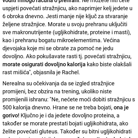
voditi mnogo računa o prehrani
. Ne možete niti ćete
uspjeti povećati stražnjicu, ako naprimjer kelj jedete u
6 obroka dnevno. Jesti manje nije ključ za stvaranje
željene stražnjice. Morate u svoju prehranu uključiti
sve makronutrijente (ugljikohidrate, proteine ​​i masti),
kao i prehranu bogatu mikroelementima. Većina
djevojaka koje mi se obrate za pomoć ne jedu
dovoljno. Ako pokušavate rasti tj. povećati stražnjicu,
morate osigurati dovoljno kalorija
kako biste olakšali
rast mišića", objasnila je Rachel.
Nerealna su očekivanja da se izgled stražnjice
promijeni, bez obzira na trening, ukoliko niste
promijenili ishranu: "Ne, nećete moći dobiti stražnjicu s
500 kalorija dnevno. Hrane se ne treba bojati,
ona je
gorivo!
Ključno je i da jedete dovoljno proteina, a
također se morate prestati bojati ugljikohidrata, ako
želite povećati gluteus. Također su bitni ugljikohidrati