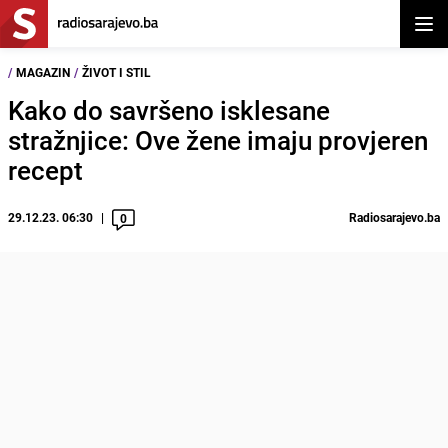
Otvor
/
MAGAZIN
/
ŽIVOT I STIL
Kako do savršeno isklesane
stražnjice: Ove žene imaju provjeren
recept
29.12.23. 06:30
Radiosarajevo.ba
0