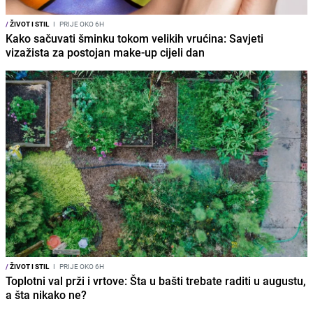
/
ŽIVOT I STIL
I
PRIJE OKO 6H
Kako sačuvati šminku tokom velikih vrućina: Savjeti
vizažista za postojan make-up cijeli dan
/
ŽIVOT I STIL
I
PRIJE OKO 6H
Toplotni val prži i vrtove: Šta u bašti trebate raditi u augustu,
a šta nikako ne?