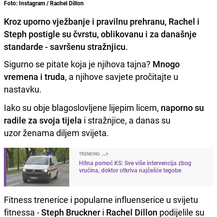
Foto: Instagram / Rachel Dillon
Kroz uporno vježbanje i pravilnu prehranu, Rachel i
Steph postigle su čvrstu, oblikovanu i za današnje
standarde - savršenu stražnjicu.
Sigurno se pitate koja je njihova tajna?
Mnogo
vremena i truda
, a njihove savjete pročitajte u
nastavku.
Iako su obje blagoslovljene lijepim licem,
naporno su
radile za svoja tijela
i stražnjice, a danas su
uzor ženama diljem svijeta.
TRENDING
Hitna pomoć KS: Sve više intervencija zbog
vrućina, doktor otkriva najčešće tegobe
Fitness trenerice i popularne influenserice u svijetu
fitnessa -
Steph Bruckner
i
Rachel
Dillon
podijelile su