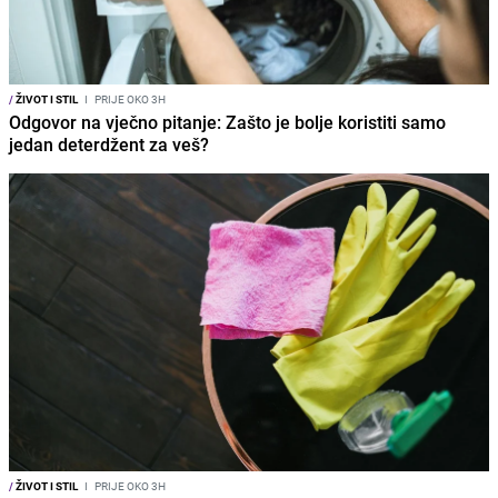
/
ŽIVOT I STIL
I
PRIJE OKO 3H
Odgovor na vječno pitanje: Zašto je bolje koristiti samo
jedan deterdžent za veš?
/
ŽIVOT I STIL
I
PRIJE OKO 3H