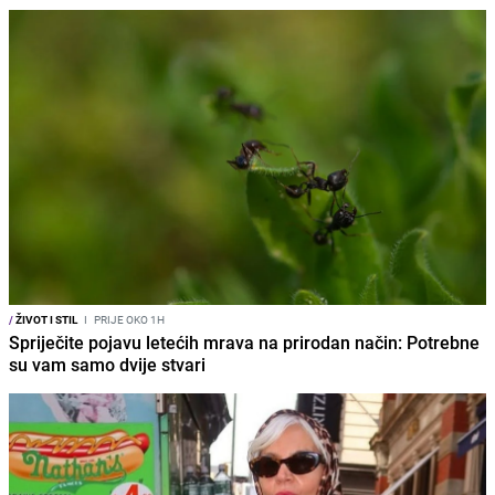
/
ŽIVOT I STIL
I
PRIJE OKO 1H
Spriječite pojavu letećih mrava na prirodan način: Potrebne
su vam samo dvije stvari