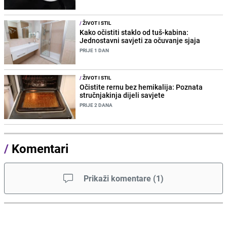
/
ŽIVOT I STIL
Kako očistiti staklo od tuš-kabina:
Jednostavni savjeti za očuvanje sjaja
PRIJE 1 DAN
/
ŽIVOT I STIL
Očistite rernu bez hemikalija: Poznata
stručnjakinja dijeli savjete
PRIJE 2 DANA
/
Komentari
Prikaži komentare
(
1
)