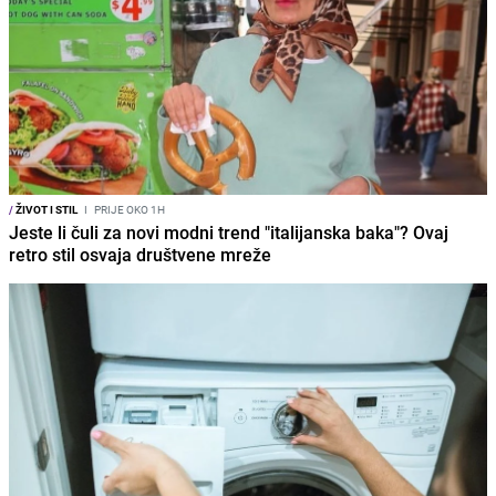
/
ŽIVOT I STIL
I
PRIJE OKO 1H
Jeste li čuli za novi modni trend "italijanska baka"? Ovaj
retro stil osvaja društvene mreže