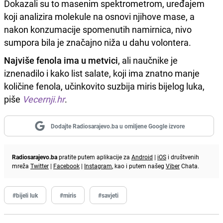
Dokazali su to masenim spektrometrom, uređajem
koji analizira molekule na osnovi njihove mase, a
nakon konzumacije spomenutih namirnica, nivo
sumpora bila je značajno niža u dahu volontera.
Najviše fenola ima u metvici
, ali naučnike je
iznenadilo i kako list salate, koji ima znatno manje
količine fenola, učinkovito suzbija miris bijelog luka,
piše
Vecernji.hr
.
Dodajte Radiosarajevo.ba u omiljene Google izvore
Radiosarajevo.ba
pratite putem aplikacije za
Android
|
iOS
i društvenih
mreža
Twitter
|
Facebook
|
Instagram
, kao i putem našeg
Viber
Chata.
#bijeli luk
#miris
#savjeti