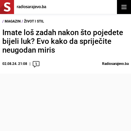
Otvor
/
MAGAZIN
/
ŽIVOT I STIL
Imate loš zadah nakon što pojedete
bijeli luk? Evo kako da spriječite
neugodan miris
02.08.24. 21:08
Radiosarajevo.ba
1