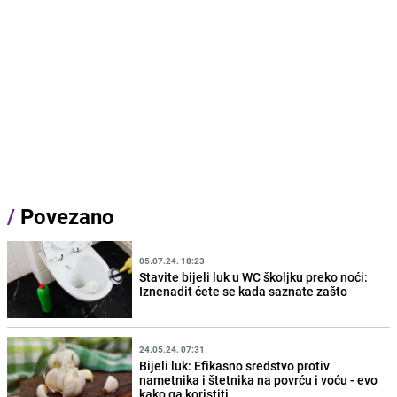
/
Povezano
05.07.24. 18:23
Stavite bijeli luk u WC školjku preko noći:
Iznenadit ćete se kada saznate zašto
24.05.24. 07:31
Bijeli luk: Efikasno sredstvo protiv
nametnika i štetnika na povrću i voću - evo
kako ga koristiti