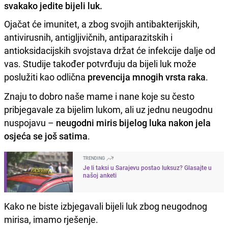
svakako jedite bijeli luk.
Ojačat će imunitet, a zbog svojih antibakterijskih,
antivirusnih, antigljivičnih, antiparazitskih i
antioksidacijskih svojstava držat će infekcije dalje od
vas. Studije također potvrđuju da bijeli luk može
poslužiti kao odlična
prevencija mnogih vrsta raka
.
Znaju to dobro naše mame i nane koje su često
pribjegavale za bijelim lukom, ali uz jednu neugodnu
nuspojavu –
neugodni miris bijelog luka nakon jela
osjeća se još satima
.
TRENDING
Je li taksi u Sarajevu postao luksuz? Glasajte u
našoj anketi
Kako ne biste izbjegavali bijeli luk zbog neugodnog
mirisa, imamo rješenje.