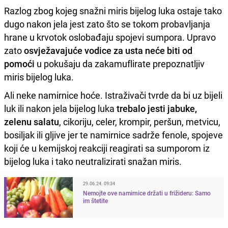
Razlog zbog kojeg snažni miris bijelog luka ostaje tako
dugo nakon jela jest zato što se tokom probavljanja
hrane u krvotok oslobađaju spojevi sumpora. Upravo
zato
osvježavajuće vodice za usta neće biti od
pomoći
u pokušaju da zakamuflirate prepoznatljiv
miris bijelog luka.
Ali neke namirnice hoće. Istraživači tvrde da bi uz bijeli
luk ili nakon jela bijelog luka
trebalo jesti jabuke,
zelenu salatu
, cikoriju, celer, krompir, peršun, metvicu,
bosiljak ili gljive jer te namirnice sadrže fenole, spojeve
koji će u kemijskoj reakciji reagirati sa sumporom iz
bijelog luka i tako neutralizirati snažan miris.
29.06.24. 09:34
Nemojte ove namirnice držati u frižideru: Samo
im štetite