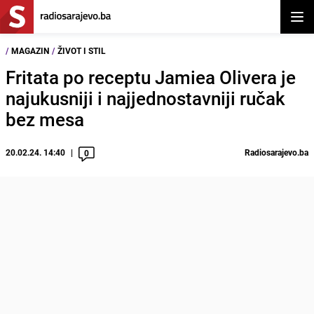
Otvor
/
MAGAZIN
/
ŽIVOT I STIL
Fritata po receptu Jamiea Olivera je
najukusniji i najjednostavniji ručak
bez mesa
20.02.24. 14:40
Radiosarajevo.ba
0