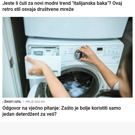
Jeste li čuli za novi modni trend "italijanska baka"? Ovaj
retro stil osvaja društvene mreže
/
ŽIVOT I STIL
I
PRIJE OKO 8H
Odgovor na vječno pitanje: Zašto je bolje koristiti samo
jedan deterdžent za veš?