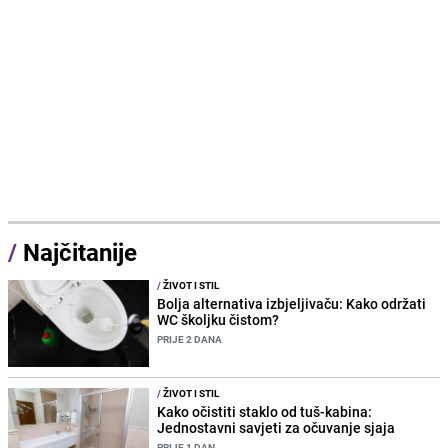
/
Najčitanije
/
ŽIVOT I STIL
Bolja alternativa izbjeljivaču: Kako održati
WC školjku čistom?
PRIJE 2 DANA
/
ŽIVOT I STIL
Kako očistiti staklo od tuš-kabina:
Jednostavni savjeti za očuvanje sjaja
PRIJE 1 DAN