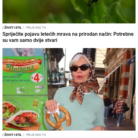
/
ŽIVOT I STIL
I
PRIJE OKO 7H
Spriječite pojavu letećih mrava na prirodan način: Potrebne
su vam samo dvije stvari
/
ŽIVOT I STIL
I
PRIJE OKO 7H