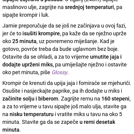
maslinovo ulje, zagrijte na
srednjoj temperaturi
, pa
sipajte krompir i luk.
Jamie preporučuje da se još ne začinjava u ovoj fazi,
jer će to
isušiti krompire
, pa kaže da se nježno uprže
oko
25 minuta
, uz povremeno miješanje. Kad je
gotovo, povrće treba da bude uglavnom bez boje.
Ostavite da se ohladi, a za to vrijeme
umutite jaja i
dodajte uprženi miks,
pa umiješajte nježno i ostavite
oko pet minuta, piše
Glossy
.
Krompir će krenuti da upija jaja i fomiraće se mjehurići.
Osušite i nasjeckajte paprike, pa ih dodajte u miks i
začinite solju i biberom
. Zagrijte rernu na
160 stepeni
,
a za to vrijeme u tavu sipajte još malo ulja, stavite ga
na
nisku temperaturu
i vratite miks u tavu na oko 5
minuta. Stavite ga da se zapeče
u rerni desetak
minuta
.