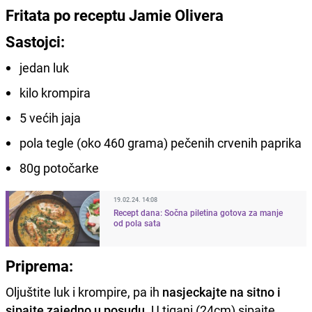
Fritata po receptu Jamie Olivera
Sastojci:
jedan luk
kilo krompira
5 većih jaja
pola tegle (oko 460 grama) pečenih crvenih paprika
80g potočarke
19.02.24. 14:08
Recept dana: Sočna piletina gotova za manje
od pola sata
Priprema:
Oljuštite luk i krompire, pa ih
nasjeckajte na sitno i
sipajte zajedno u posudu
. U tiganj (24cm) sipajte