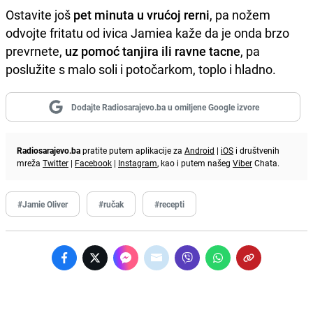
Ostavite još
pet minuta u vrućoj rerni
, pa nožem
odvojte fritatu od ivica Jamiea kaže da je onda brzo
prevrnete,
uz pomoć tanjira ili ravne tacne
, pa
poslužite s malo soli i potočarkom, toplo i hladno.
Dodajte Radiosarajevo.ba u omiljene Google izvore
Radiosarajevo.ba
pratite putem aplikacije za
Android
|
iOS
i društvenih
mreža
Twitter
|
Facebook
|
Instagram
, kao i putem našeg
Viber
Chata.
#Jamie Oliver
#ručak
#recepti