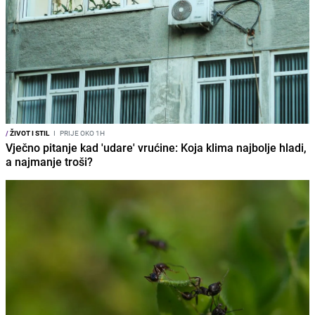
/
ŽIVOT I STIL
I
PRIJE OKO 1H
Vječno pitanje kad 'udare' vrućine: Koja klima najbolje hladi,
a najmanje troši?