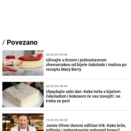
/
Povezano
20.02.24. 09:42
Uživajte u brzom i jednostavnom
cheesecakeu od bijele čokolade i malina po
receptu Mary Berry
20.02.24. 06:30
Uljepšajte sebi dan: Keks torta s bijelom
čokoladom i kokosom će vas 'osvojiti', ne
treba se peći
19.02.24. 08:35
Jamie Oliver donosi odličan trik: Kako brže,
jeftinije i jednostavnije pohovati hranu?