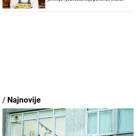
/
Najnovije