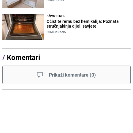
/
ŽIVOT I STIL
Očistite rernu bez hemikalija: Poznata
stručnjakinja dijeli savjete
PRIJE 2 DANA
/
Komentari
Prikaži komentare
(
0
)