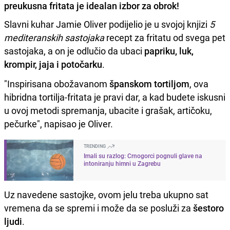
preukusna fritata je idealan izbor za obrok!
Slavni kuhar Jamie Oliver podijelio je u svojoj knjizi
5
mediteranskih sastojaka
recept za fritatu od svega pet
sastojaka, a on je odlučio da ubaci
papriku, luk,
krompir, jaja i potočarku
.
"Inspirisana obožavanom
španskom tortiljom
, ova
hibridna tortilja-fritata je pravi dar, a kad budete iskusni
u ovoj metodi spremanja, ubacite i grašak, artičoku,
pečurke", napisao je Oliver.
TRENDING
Imali su razlog: Crnogorci pognuli glave na
intoniranju himni u Zagrebu
Uz navedene sastojke, ovom jelu treba ukupno sat
vremena da se spremi i može da se posluži za
šestoro
ljudi
.