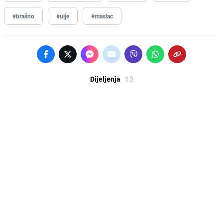
#brašno
#ulje
#maslac
13
Dijeljenja