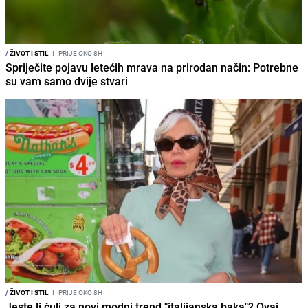
/
ŽIVOT I STIL
I
PRIJE OKO 8H
Spriječite pojavu letećih mrava na prirodan način: Potrebne
su vam samo dvije stvari
/
ŽIVOT I STIL
I
PRIJE OKO 8H
Jeste li čuli za novi modni trend "italijanska baka"? Ovaj