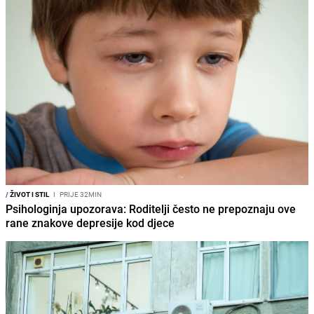
/
ŽIVOT I STIL
I
PRIJE 32MIN
Psihologinja upozorava: Roditelji često ne prepoznaju ove
rane znakove depresije kod djece