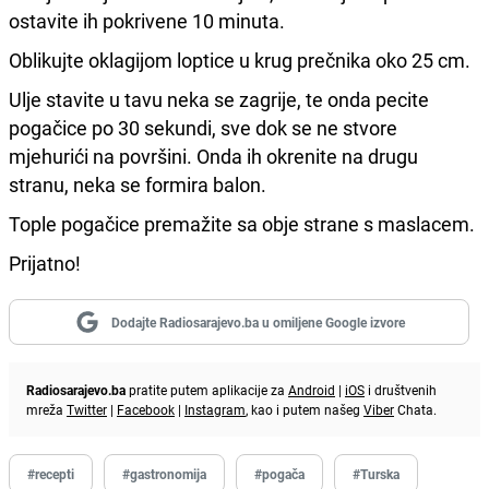
ostavite ih pokrivene 10 minuta.
Oblikujte oklagijom loptice u krug prečnika oko 25 cm.
Ulje stavite u tavu neka se zagrije, te onda pecite
pogačice po 30 sekundi, sve dok se ne stvore
mjehurići na površini. Onda ih okrenite na drugu
stranu, neka se formira balon.
Tople pogačice premažite sa obje strane s maslacem.
Prijatno!
Dodajte Radiosarajevo.ba u omiljene Google izvore
Radiosarajevo.ba
pratite putem aplikacije za
Android
|
iOS
i društvenih
mreža
Twitter
|
Facebook
|
Instagram
, kao i putem našeg
Viber
Chata.
#recepti
#gastronomija
#pogača
#Turska