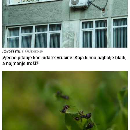
/
ŽIVOT I STIL
I
PRIJE OKO 2H
Vječno pitanje kad 'udare' vrućine: Koja klima najbolje hladi,
a najmanje troši?