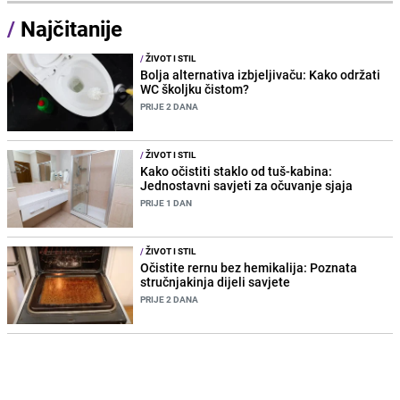
/
Najčitanije
/
ŽIVOT I STIL
Bolja alternativa izbjeljivaču: Kako održati
WC školjku čistom?
PRIJE 2 DANA
/
ŽIVOT I STIL
Kako očistiti staklo od tuš-kabina:
Jednostavni savjeti za očuvanje sjaja
PRIJE 1 DAN
/
ŽIVOT I STIL
Očistite rernu bez hemikalija: Poznata
stručnjakinja dijeli savjete
PRIJE 2 DANA