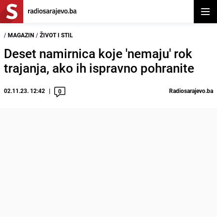
Otvor
/
MAGAZIN
/
ŽIVOT I STIL
Deset namirnica koje 'nemaju' rok
trajanja, ako ih ispravno pohranite
02.11.23. 12:42
Radiosarajevo.ba
0