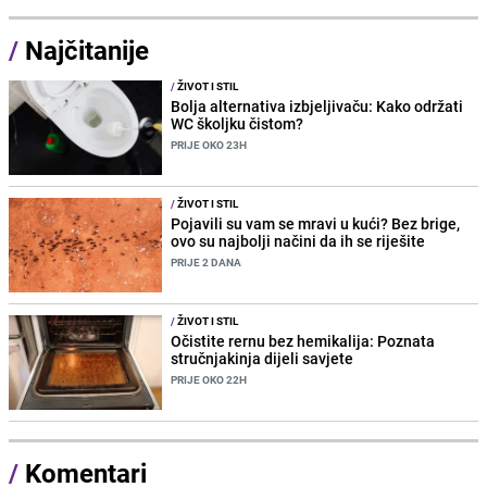
/
Najčitanije
/
ŽIVOT I STIL
Bolja alternativa izbjeljivaču: Kako održati
WC školjku čistom?
PRIJE OKO 23H
/
ŽIVOT I STIL
Pojavili su vam se mravi u kući? Bez brige,
ovo su najbolji načini da ih se riješite
PRIJE 2 DANA
/
ŽIVOT I STIL
Očistite rernu bez hemikalija: Poznata
stručnjakinja dijeli savjete
PRIJE OKO 22H
/
Komentari