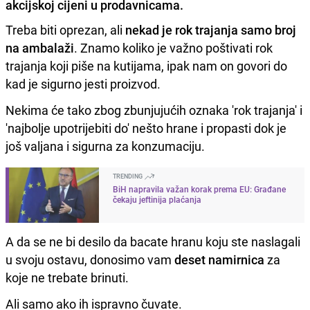
akcijskoj cijeni u prodavnicama.
Treba biti oprezan, ali
nekad je rok trajanja samo broj
na ambalaži
. Znamo koliko je važno poštivati rok
trajanja koji piše na kutijama, ipak nam on govori do
kad je sigurno jesti proizvod.
Nekima će tako zbog zbunjujućih oznaka 'rok trajanja' i
'najbolje upotrijebiti do' nešto hrane i propasti dok je
još valjana i sigurna za konzumaciju.
TRENDING
BiH napravila važan korak prema EU: Građane
čekaju jeftinija plaćanja
A da se ne bi desilo da bacate hranu koju ste naslagali
u svoju ostavu, donosimo vam
deset namirnica
za
koje ne trebate brinuti.
Ali samo ako ih ispravno čuvate.