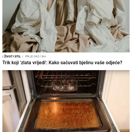
/
ŽIVOT I STIL
I
PRIJE OKO 18H
Trik koji 'zlata vrijedi': Kako sačuvati bjelinu vaše odjeće?