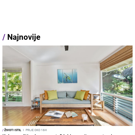
/
Najnovije
/
ŽIVOT I STIL
I
PRIJE OKO 16H