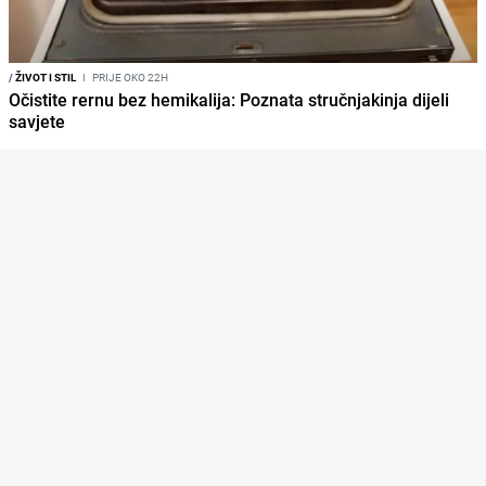
/
ŽIVOT I STIL
I
PRIJE OKO 22H
Očistite rernu bez hemikalija: Poznata stručnjakinja dijeli
savjete