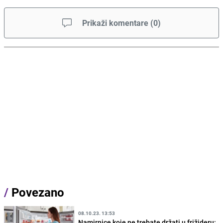
Prikaži komentare
(
0
)
/
Povezano
08.10.23. 13:53
Namirnice koje ne trebate držati u frižideru: