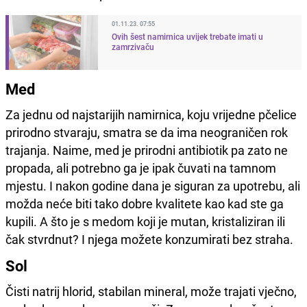
01.11.23. 07:55
Ovih šest namirnica uvijek trebate imati u
zamrzivaču
Med
Za jednu od najstarijih namirnica, koju vrijedne pčelice
prirodno stvaraju, smatra se da ima neograničen rok
trajanja. Naime, med je prirodni antibiotik pa zato ne
propada, ali potrebno ga je ipak čuvati na tamnom
mjestu. I nakon godine dana je siguran za upotrebu, ali
možda neće biti tako dobre kvalitete kao kad ste ga
kupili. A što je s medom koji je mutan, kristaliziran ili
čak stvrdnut? I njega možete konzumirati bez straha.
Sol
Čisti natrij hlorid, stabilan mineral, može trajati vječno,