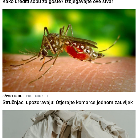
Kako urediti sobu za goste? Izbjegavajte ove stvari
/
ŽIVOT I STIL
I
PRIJE OKO 18H
Stručnjaci upozoravaju: Otjerajte komarce jednom zauvijek