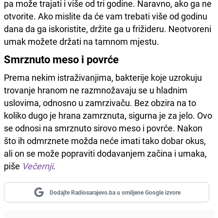
pa može trajati i više od tri godine. Naravno, ako ga ne
otvorite. Ako mislite da će vam trebati više od godinu
dana da ga iskoristite, držite ga u frižideru. Neotvoreni
umak možete držati na tamnom mjestu.
Smrznuto meso i povrće
Prema nekim istraživanjima, bakterije koje uzrokuju
trovanje hranom ne razmnožavaju se u hladnim
uslovima, odnosno u zamrzivaču. Bez obzira na to
koliko dugo je hrana zamrznuta, sigurna je za jelo. Ovo
se odnosi na smrznuto sirovo meso i povrće. Nakon
što ih odmrznete možda neće imati tako dobar okus,
ali on se može popraviti dodavanjem začina i umaka,
piše
Večernji
.
Dodajte Radiosarajevo.ba u omiljene Google izvore