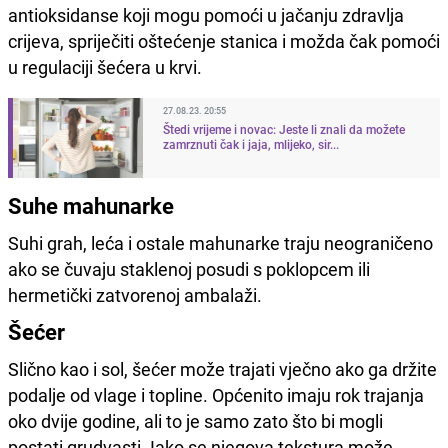
antioksidanse koji mogu pomoći u jačanju zdravlja
crijeva, spriječiti oštećenje stanica i možda čak pomoći
u regulaciji šećera u krvi.
27.08.23. 20:55
Štedi vrijeme i novac: Jeste li znali da možete
zamrznuti čak i jaja, mlijeko, sir...
Suhe mahunarke
Suhi grah, leća i ostale mahunarke traju neograničeno
ako se čuvaju staklenoj posudi s poklopcem ili
hermetički zatvorenoj ambalaži.
Šećer
Slično kao i sol, šećer može trajati vječno ako ga držite
podalje od vlage i topline. Općenito imaju rok trajanja
oko dvije godine, ali to je samo zato što bi mogli
postati grudvasti. Iako se njegova tekstura može