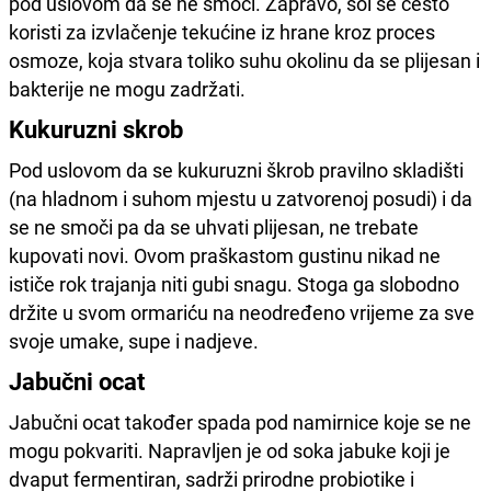
pod uslovom da se ne smoči. Zapravo, sol se često
koristi za izvlačenje tekućine iz hrane kroz proces
osmoze, koja stvara toliko suhu okolinu da se plijesan i
bakterije ne mogu zadržati.
Kukuruzni skrob
Pod uslovom da se kukuruzni škrob pravilno skladišti
(na hladnom i suhom mjestu u zatvorenoj posudi) i da
se ne smoči pa da se uhvati plijesan, ne trebate
kupovati novi. Ovom praškastom gustinu nikad ne
ističe rok trajanja niti gubi snagu. Stoga ga slobodno
držite u svom ormariću na neodređeno vrijeme za sve
svoje umake, supe i nadjeve.
Jabučni ocat
Jabučni ocat također spada pod namirnice koje se ne
mogu pokvariti. Napravljen je od soka jabuke koji je
dvaput fermentiran, sadrži prirodne probiotike i