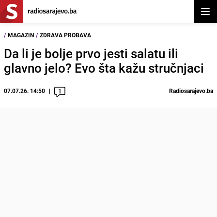
Otvor
/
MAGAZIN
/
ZDRAVA PROBAVA
Da li je bolje prvo jesti salatu ili
glavno jelo? Evo šta kažu stručnjaci
07.07.26. 14:50
Radiosarajevo.ba
1