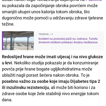
su pokazala da započinjanje obroka povrćem može
smanjiti ukupni unos kalorija tokom obroka, što
dugoročno može pomoći u održavanju zdrave tjelesne
težine.
TRENDING
Incident na poznatoj plaži na Jadranu: Turista
drvenom motkom pretukao dvojicu muškaraca
Redoslijed hrane može imati utjecaj i na nivo glukoze
u krvi
. Nekoliko studija pokazalo je da konzumiranje
povrća prije hrane bogate ugljikohidratima može
ublažiti nagli porast šećera nakon obroka. To je
posebno važno za osobe koje imaju Dijabetes tipa 2
ili inzulinsku rezistenciju
, ali može biti korisno i za
zdrave osobe koje žele stabilniji nivo energije tokom
dana.