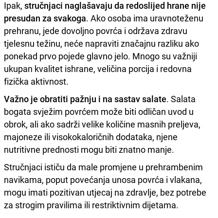
Ipak,
stručnjaci naglašavaju da redoslijed hrane nije
presudan za svakoga
. Ako osoba ima uravnoteženu
prehranu, jede dovoljno povrća i održava zdravu
tjelesnu težinu, neće napraviti značajnu razliku ako
ponekad prvo pojede glavno jelo. Mnogo su važniji
ukupan kvalitet ishrane, veličina porcija i redovna
fizička aktivnost.
Važno je obratiti pažnju i na sastav salate
. Salata
bogata svježim povrćem može biti odličan uvod u
obrok, ali ako sadrži velike količine masnih preljeva,
majoneze ili visokokaloričnih dodataka, njene
nutritivne prednosti mogu biti znatno manje.
Stručnjaci ističu da male promjene u prehrambenim
navikama, poput povećanja unosa povrća i vlakana,
mogu imati pozitivan utjecaj na zdravlje, bez potrebe
za strogim pravilima ili restriktivnim dijetama.