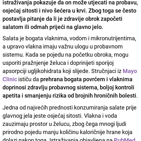
istraživanja pokazuje da on može utjecati na probavu,
osjećaj sitosti i nivo šećera u krvi. Zbog toga se često
postavlja pitanje da li je zdravije obrok započeti
salatom ili odmah prijeći na glavno jelo.
Salata je bogata vlaknima, vodom i mikronutrijentima,
a upravo vlakna imaju važnu ulogu u probavnom
sistemu. Kada se pojedu na početku obroka, mogu
usporiti pražnjenje želuca i doprinijeti sporijoj
apsorpciji ugljikohidrata koji slijede. Stručnjaci iz
Mayo
Clinic
ističu da
prehrana bogata povrćem i vlaknima
doprinosi zdravlju probavnog sistema, boljoj kontroli
apetita i smanjenju rizika od brojnih hroničnih bolesti
.
Jedna od najvećih prednosti konzumiranja salate prije
glavnog jela jeste osjećaj sitosti. Vlakna i voda
zauzimaju prostor u želucu, zbog čega mnogi ljudi
prirodno pojedu manju količinu kaloričnije hrane koja
dolazi nakon toga. Istraživanja objavljena na
PubMed