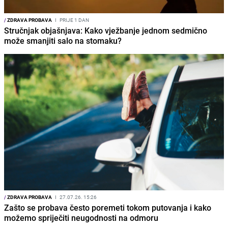
/
ZDRAVA PROBAVA
I
PRIJE 1 DAN
Stručnjak objašnjava: Kako vježbanje jednom sedmično
može smanjiti salo na stomaku?
/
ZDRAVA PROBAVA
I
27.07.26. 15:26
Zašto se probava često poremeti tokom putovanja i kako
možemo spriječiti neugodnosti na odmoru