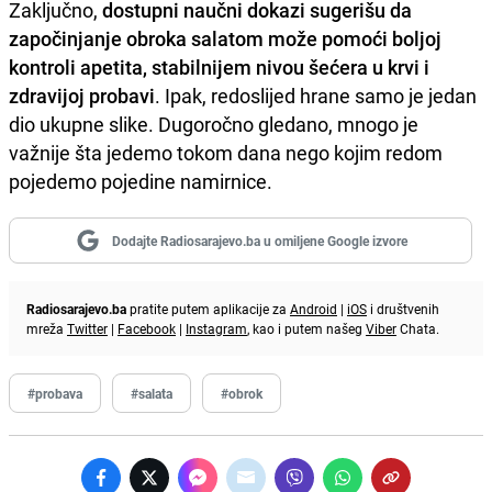
Zaključno,
dostupni naučni dokazi sugerišu da
započinjanje obroka salatom može pomoći boljoj
kontroli apetita, stabilnijem nivou šećera u krvi i
zdravijoj probavi
. Ipak, redoslijed hrane samo je jedan
dio ukupne slike. Dugoročno gledano, mnogo je
važnije šta jedemo tokom dana nego kojim redom
pojedemo pojedine namirnice.
Dodajte Radiosarajevo.ba u omiljene Google izvore
Radiosarajevo.ba
pratite putem aplikacije za
Android
|
iOS
i društvenih
mreža
Twitter
|
Facebook
|
Instagram
, kao i putem našeg
Viber
Chata.
#probava
#salata
#obrok