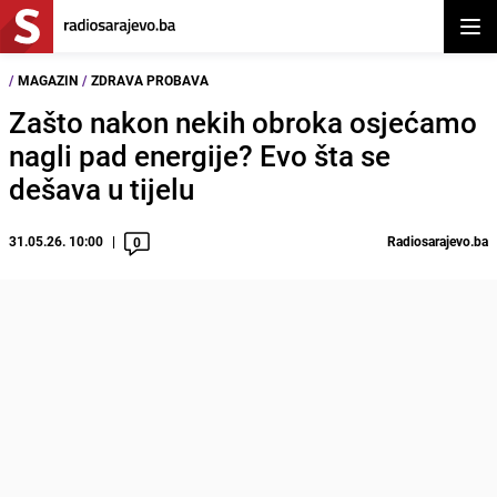
Otvor
/
MAGAZIN
/
ZDRAVA PROBAVA
Zašto nakon nekih obroka osjećamo
nagli pad energije? Evo šta se
dešava u tijelu
31.05.26. 10:00
Radiosarajevo.ba
0