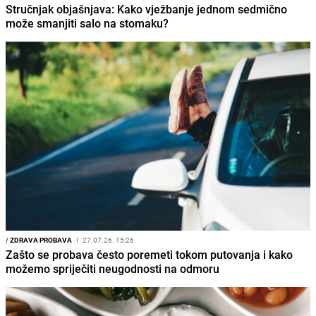
Stručnjak objašnjava: Kako vježbanje jednom sedmično
može smanjiti salo na stomaku?
/
ZDRAVA PROBAVA
I
27.07.26. 15:26
Zašto se probava često poremeti tokom putovanja i kako
možemo spriječiti neugodnosti na odmoru