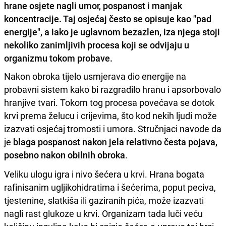
hrane osjete nagli umor, pospanost i manjak
koncentracije. Taj osjećaj često se opisuje kao "pad
energije", a iako je uglavnom bezazlen, iza njega stoji
nekoliko zanimljivih procesa koji se odvijaju u
organizmu tokom probave.
Nakon obroka tijelo usmjerava dio energije na
probavni sistem kako bi razgradilo hranu i apsorbovalo
hranjive tvari. Tokom tog procesa povećava se dotok
krvi prema želucu i crijevima, što kod nekih ljudi može
izazvati osjećaj tromosti i umora. Stručnjaci navode da
je
blaga pospanost nakon jela relativno česta pojava,
posebno nakon obilnih obroka
.
Veliku ulogu igra i nivo šećera u krvi. Hrana bogata
rafinisanim ugljikohidratima i šećerima, poput peciva,
tjestenine, slatkiša ili gaziranih pića, može izazvati
nagli rast glukoze u krvi. Organizam tada luči veću