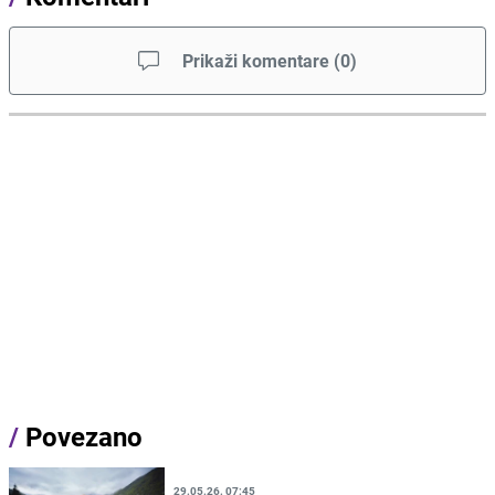
Prikaži komentare
(
0
)
/
Povezano
29.05.26. 07:45