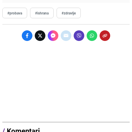
#probava
#ishrana
#zdravlje
/
Komentari