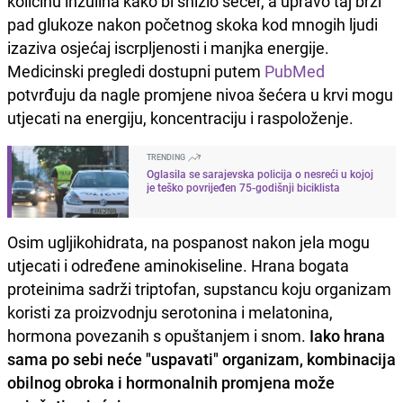
količinu inzulina kako bi snizio šećer, a upravo taj brzi
pad glukoze nakon početnog skoka kod mnogih ljudi
izaziva osjećaj iscrpljenosti i manjka energije.
Medicinski pregledi dostupni putem
PubMed
potvrđuju da nagle promjene nivoa šećera u krvi mogu
utjecati na energiju, koncentraciju i raspoloženje.
TRENDING
Oglasila se sarajevska policija o nesreći u kojoj
je teško povrijeđen 75-godišnji biciklista
Osim ugljikohidrata, na pospanost nakon jela mogu
utjecati i određene aminokiseline. Hrana bogata
proteinima sadrži triptofan, supstancu koju organizam
koristi za proizvodnju serotonina i melatonina,
hormona povezanih s opuštanjem i snom.
Iako hrana
sama po sebi neće "uspavati" organizam, kombinacija
obilnog obroka i hormonalnih promjena može