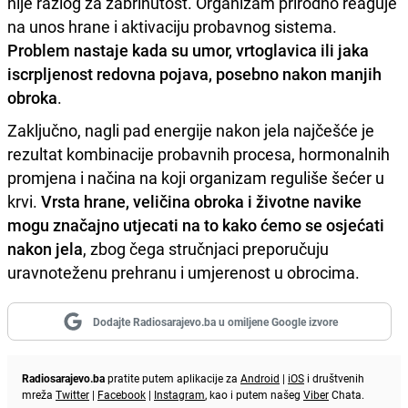
nije razlog za zabrinutost. Organizam prirodno reaguje
na unos hrane i aktivaciju probavnog sistema.
Problem nastaje kada su umor, vrtoglavica ili jaka
iscrpljenost redovna pojava, posebno nakon manjih
obroka
.
Zaključno, nagli pad energije nakon jela najčešće je
rezultat kombinacije probavnih procesa, hormonalnih
promjena i načina na koji organizam reguliše šećer u
krvi.
Vrsta hrane, veličina obroka i životne navike
mogu značajno utjecati na to kako ćemo se osjećati
nakon jela
, zbog čega stručnjaci preporučuju
uravnoteženu prehranu i umjerenost u obrocima.
Dodajte Radiosarajevo.ba u omiljene Google izvore
Radiosarajevo.ba
pratite putem aplikacije za
Android
|
iOS
i društvenih
mreža
Twitter
|
Facebook
|
Instagram
, kao i putem našeg
Viber
Chata.