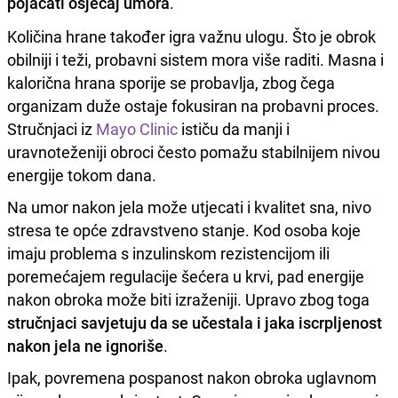
pojačati osjećaj umora
.
Količina hrane također igra važnu ulogu. Što je obrok
obilniji i teži, probavni sistem mora više raditi. Masna i
kalorična hrana sporije se probavlja, zbog čega
organizam duže ostaje fokusiran na probavni proces.
Stručnjaci iz
Mayo Clinic
ističu da manji i
uravnoteženiji obroci često pomažu stabilnijem nivou
energije tokom dana.
Na umor nakon jela može utjecati i kvalitet sna, nivo
stresa te opće zdravstveno stanje. Kod osoba koje
imaju problema s inzulinskom rezistencijom ili
poremećajem regulacije šećera u krvi, pad energije
nakon obroka može biti izraženiji. Upravo zbog toga
stručnjaci savjetuju da se učestala i jaka iscrpljenost
nakon jela ne ignoriše
.
Ipak, povremena pospanost nakon obroka uglavnom