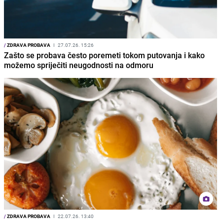
/
ZDRAVA PROBAVA
I
27.07.26. 15:26
Zašto se probava često poremeti tokom putovanja i kako
možemo spriječiti neugodnosti na odmoru
/
ZDRAVA PROBAVA
I
22.07.26. 13:40