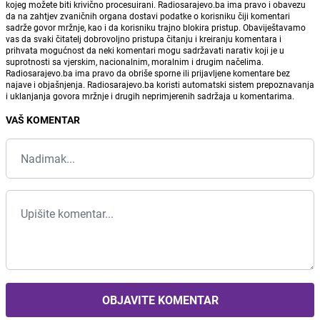
kojeg možete biti krivično procesuirani. Radiosarajevo.ba ima pravo i obavezu
da na zahtjev zvaničnih organa dostavi podatke o korisniku čiji komentari
sadrže govor mržnje, kao i da korisniku trajno blokira pristup. Obaviještavamo
vas da svaki čitatelj dobrovoljno pristupa čitanju i kreiranju komentara i
prihvata mogućnost da neki komentari mogu sadržavati narativ koji je u
suprotnosti sa vjerskim, nacionalnim, moralnim i drugim načelima.
Radiosarajevo.ba ima pravo da obriše sporne ili prijavljene komentare bez
najave i objašnjenja. Radiosarajevo.ba koristi automatski sistem prepoznavanja
i uklanjanja govora mržnje i drugih neprimjerenih sadržaja u komentarima.
VAŠ KOMENTAR
OBJAVITE KOMENTAR