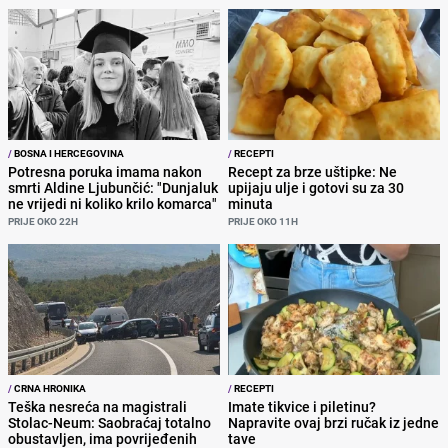
/
BOSNA I HERCEGOVINA
/
RECEPTI
Potresna poruka imama nakon
Recept za brze uštipke: Ne
smrti Aldine Ljubunčić: "Dunjaluk
upijaju ulje i gotovi su za 30
ne vrijedi ni koliko krilo komarca"
minuta
PRIJE OKO 22H
PRIJE OKO 11H
/
CRNA HRONIKA
/
RECEPTI
Teška nesreća na magistrali
Imate tikvice i piletinu?
Stolac-Neum: Saobraćaj totalno
Napravite ovaj brzi ručak iz jedne
obustavljen, ima povrijeđenih
tave