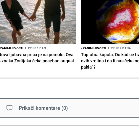
ZANIMLJIVOSTI
I
PRIJE 1 DAN
/
ZANIMLJIVOSTI
I
PRIJE 2 DANA
Nova ljubavna priča je na pomolu: Ova
Toplotna kupola: Do kad će tra
4 znaka Zodijaka čeka poseban august
ovih vrelina i da li nas čeka n
pakla"?
Prikaži komentare
(
0
)