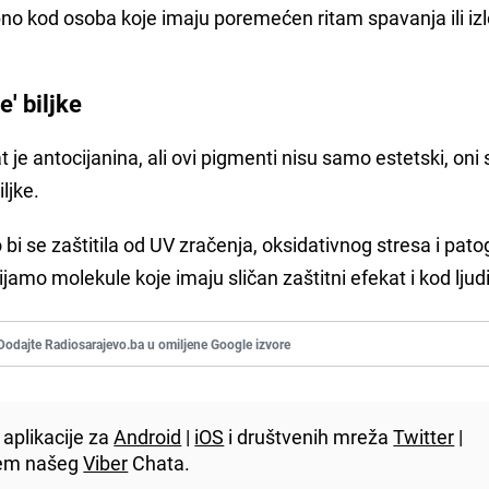
o kod osoba koje imaju poremećen ritam spavanja ili iz
e' biljke
je antocijanina, ali ovi pigmenti nisu samo estetski, oni 
ljke.
bi se zaštitila od UV zračenja, oksidativnog stresa i pat
amo molekule koje imaju sličan zaštitni efekat i kod ljudi
Dodajte Radiosarajevo.ba u omiljene Google izvore
aplikacije za
Android
|
iOS
i društvenih mreža
Twitter
|
utem našeg
Viber
Chata.