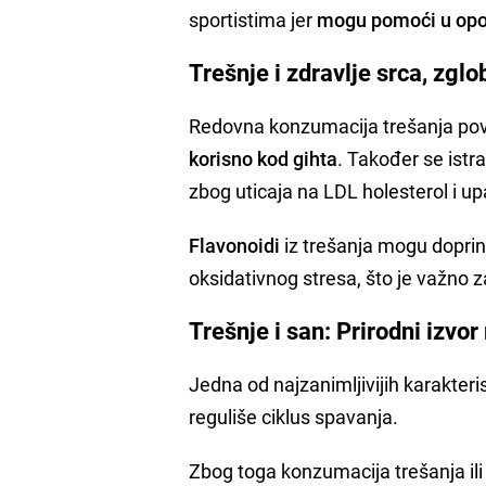
sportistima jer
mogu pomoći u opor
Trešnje i zdravlje srca, zgl
Redovna konzumacija trešanja pove
korisno kod gihta
. Također se istr
zbog uticaja na LDL holesterol i u
Flavonoidi
iz trešanja mogu doprinij
oksidativnog stresa, što je važno 
Trešnje i san: Prirodni izvo
Jedna od najzanimljivijih karakteri
reguliše ciklus spavanja.
Zbog toga konzumacija trešanja ili 