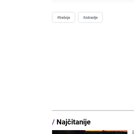
#trešnje
#zdravlje
/
Najčitanije