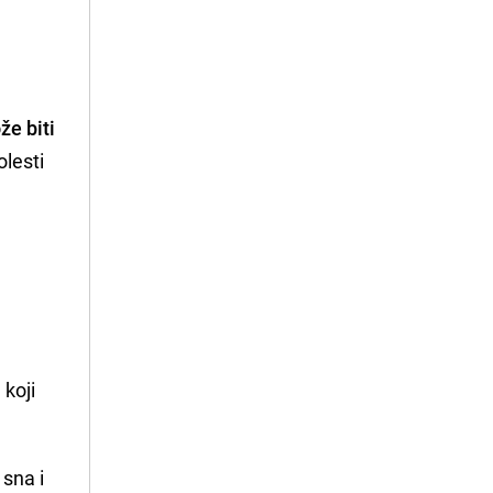
že biti
olesti
koji
 sna i