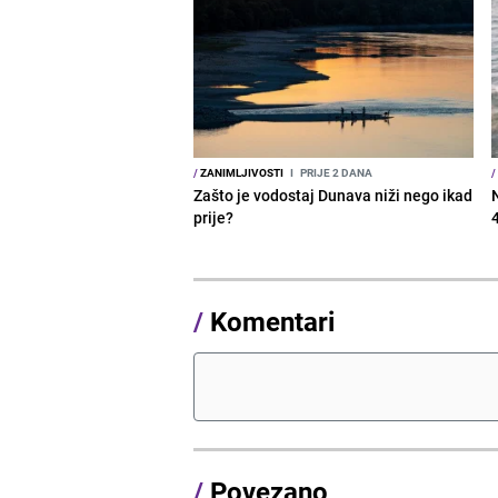
/
ZANIMLJIVOSTI
I
PRIJE 2 DANA
/
Zašto je vodostaj Dunava niži nego ikad
prije?
/
Komentari
/
Povezano