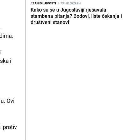
/
ZANIMLJIVOSTI
I
PRIJE OKO 9H
Kako su se u Jugoslaviji rješavala
stambena pitanja? Bodovi, liste čekanja i
društveni stanovi
,
idima.
u
ska i
u. Ovi
i protiv