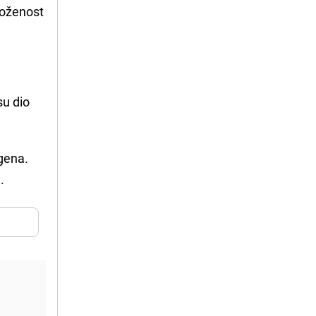
loženost
su dio
ogena.
.