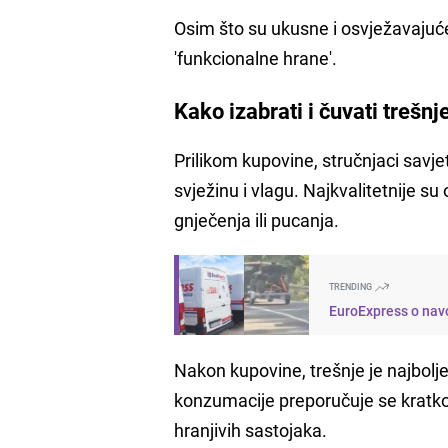
Osim što su ukusne i osvježavajuće
'funkcionalne hrane'.
Kako izabrati i čuvati trešnj
Prilikom kupovine, stručnjaci savje
svježinu i vlagu. Najkvalitetnije s
gnječenja ili pucanja.
TRENDING
EuroExpress o navo
Nakon kupovine, trešnje je najbolj
konzumacije preporučuje se kratko p
hranjivih sastojaka.