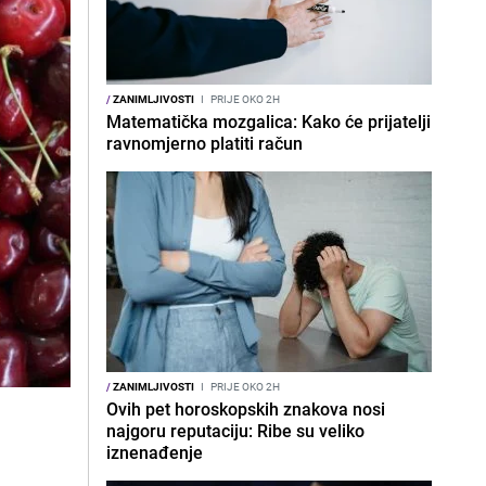
/
ZANIMLJIVOSTI
I
PRIJE OKO 2H
Matematička mozgalica: Kako će prijatelji
ravnomjerno platiti račun
/
ZANIMLJIVOSTI
I
PRIJE OKO 2H
Ovih pet horoskopskih znakova nosi
najgoru reputaciju: Ribe su veliko
iznenađenje