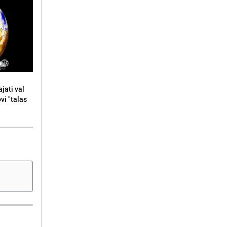
jati val
ovi "talas