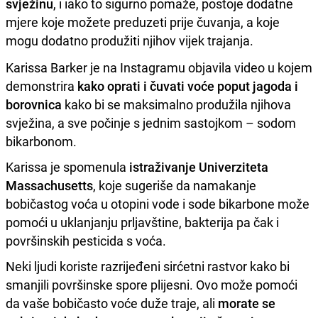
svježinu
, i iako to sigurno pomaže, postoje dodatne
mjere koje možete preduzeti prije čuvanja, a koje
mogu dodatno produžiti njihov vijek trajanja.
Karissa Barker je na Instagramu objavila video u kojem
demonstrira
kako oprati i čuvati voće poput jagoda i
borovnica
kako bi se maksimalno produžila njihova
svježina, a sve počinje s jednim sastojkom – sodom
bikarbonom.
Karissa je spomenula
istraživanje Univerziteta
Massachusetts
, koje sugeriše da namakanje
bobičastog voća u otopini vode i sode bikarbone može
pomoći u uklanjanju prljavštine, bakterija pa čak i
površinskih pesticida s voća.
Neki ljudi koriste razrijeđeni sirćetni rastvor kako bi
smanjili površinske spore plijesni. Ovo može pomoći
da vaše bobičasto voće duže traje, ali
morate se