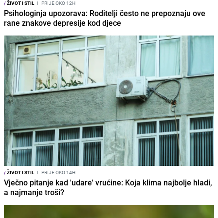
/
ŽIVOT I STIL
I
PRIJE OKO 12H
Psihologinja upozorava: Roditelji često ne prepoznaju ove
rane znakove depresije kod djece
/
ŽIVOT I STIL
I
PRIJE OKO 14H
Vječno pitanje kad 'udare' vrućine: Koja klima najbolje hladi,
a najmanje troši?