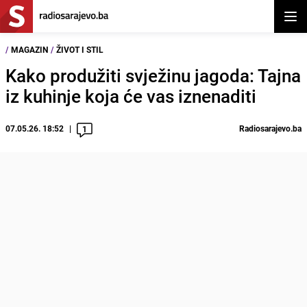
Otvor
/
MAGAZIN
/
ŽIVOT I STIL
Kako produžiti svježinu jagoda: Tajna
iz kuhinje koja će vas iznenaditi
07.05.26. 18:52
Radiosarajevo.ba
1