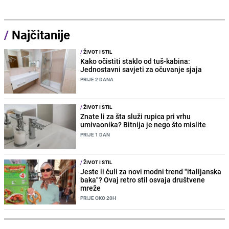
/
Najčitanije
/
ŽIVOT I STIL
Kako očistiti staklo od tuš-kabina:
Jednostavni savjeti za očuvanje sjaja
PRIJE 2 DANA
/
ŽIVOT I STIL
Znate li za šta služi rupica pri vrhu
umivaonika? Bitnija je nego što mislite
PRIJE 1 DAN
/
ŽIVOT I STIL
Jeste li čuli za novi modni trend "italijanska
baka"? Ovaj retro stil osvaja društvene
mreže
PRIJE OKO 20H