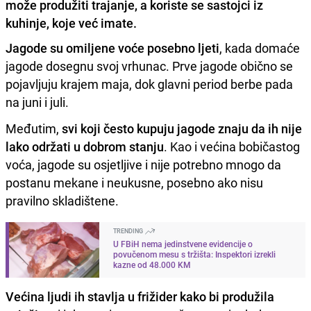
može produžiti trajanje, a koriste se sastojci iz
kuhinje, koje već imate.
Jagode su omiljene voće posebno ljeti
, kada domaće
jagode dosegnu svoj vrhunac. Prve jagode obično se
pojavljuju krajem maja, dok glavni period berbe pada
na juni i juli.
Međutim,
svi koji često kupuju jagode znaju da ih nije
lako održati u dobrom stanju
. Kao i većina bobičastog
voća, jagode su osjetljive i nije potrebno mnogo da
postanu mekane i neukusne, posebno ako nisu
pravilno skladištene.
TRENDING
U FBiH nema jedinstvene evidencije o
povučenom mesu s tržišta: Inspektori izrekli
kazne od 48.000 KM
Većina ljudi ih stavlja u frižider kako bi produžila