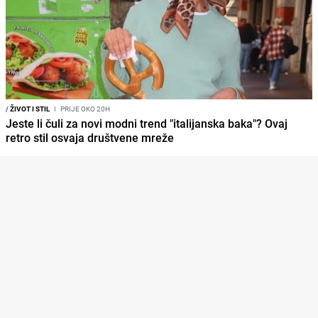
/
ŽIVOT I STIL
I
PRIJE OKO 20H
Jeste li čuli za novi modni trend "italijanska baka"? Ovaj
retro stil osvaja društvene mreže