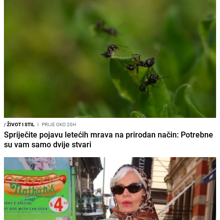
/
ŽIVOT I STIL
I
PRIJE OKO 20H
Spriječite pojavu letećih mrava na prirodan način: Potrebne
su vam samo dvije stvari