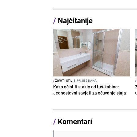
/
Najčitanije
/
ŽIVOT I STIL
I
PRIJE 2 DANA
/
Kako očistiti staklo od tuš-kabina:
Z
Jednostavni savjeti za očuvanje sjaja
/
Komentari