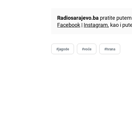
Radiosarajevo.ba
pratite putem 
Facebook
|
Instagram
, kao i p
#jagode
#voće
#hrana