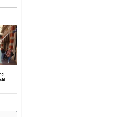
end
stil