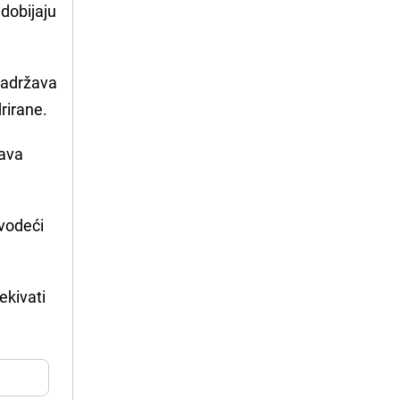
 dobijaju
Zadržava
rirane.
žava
 vodeći
ekivati