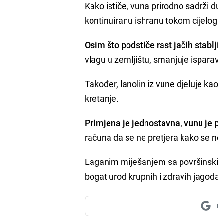
Kako ističe, vuna prirodno sadrži 
kontinuiranu ishranu tokom cijelog 
Osim što podstiče rast jačih stablji
vlagu u zemljištu, smanjuje ispara
Također, lanolin iz vune djeluje ka
kretanje.
Primjena je jednostavna
,
vunu je p
računa da se ne pretjera kako se ne 
Laganim miješanjem sa površinskim
bogat urod krupnih i zdravih jagoda