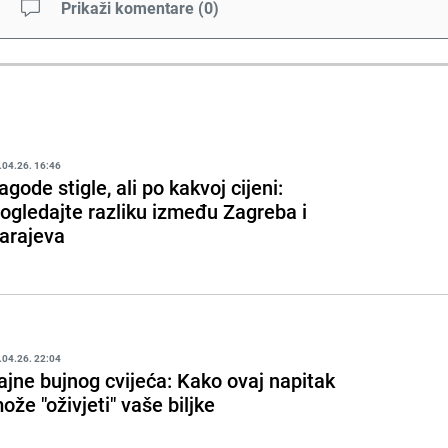
Prikaži komentare
(
0
)
.04.26. 16:46
agode stigle, ali po kakvoj cijeni:
ogledajte razliku između Zagreba i
arajeva
.04.26. 22:04
ajne bujnog cvijeća: Kako ovaj napitak
ože "oživjeti" vaše biljke