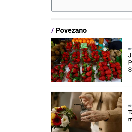
/
Povezano
09
J
P
S
05
T
m