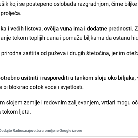
dušik koji se postepeno oslobađa razgradnjom, čime biljke
proljeća.
ka i većih listova
,
ovčija vuna ima i dodatne prednosti
. 
vanje tokom toplijih dana i pomaže biljkama da ostanu hid
o prirodna zaštita od puževa i drugih štetočina, jer im ote
otrebno usitniti i rasporediti u tankom sloju oko biljaka
,
bi blokirao dotok vode i svjetlosti.
 slojem zemlje i redovnim zalijevanjem, vrtlari mogu oč
 tokom ljeta.
Dodajte Radiosarajevo.ba u omiljene Google izvore