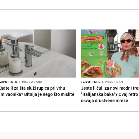
ŽIVOT I STIL
I
PRIJE 2 DANA
/
ŽIVOT I STIL
I
PRIJE 1 DAN
nate li za šta služi rupica pri vrhu
Jeste li čuli za novi modni tr
umivaonika? Bitnija je nego što mislite
"italijanska baka"? Ovaj retro 
osvaja društvene mreže