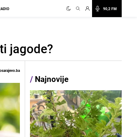
RADIO
90,2 FM
ti jagode?
osarajevo.ba
/
Najnovije