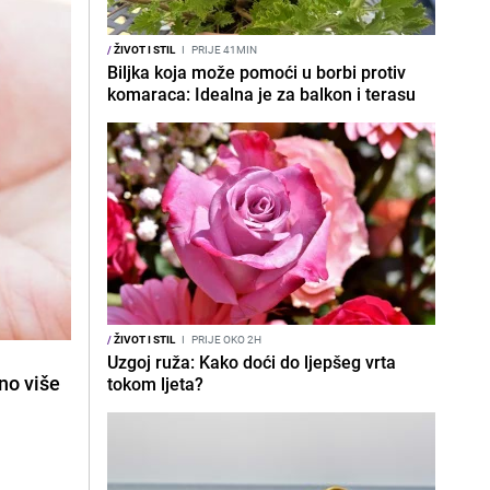
/
ŽIVOT I STIL
I
PRIJE 41MIN
Biljka koja može pomoći u borbi protiv
komaraca: Idealna je za balkon i terasu
/
ŽIVOT I STIL
I
PRIJE OKO 2H
Uzgoj ruža: Kako doći do ljepšeg vrta
no više
tokom ljeta?