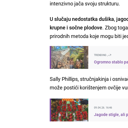
intenzivno jača svoju strukturu.
U slučaju nedostatka dušika
,
jagod
krupne i sočne plodove
. Zbog toga
prirodnih metoda koje mogu biti je
TRENDING
Ogromno stablo pal
Sally Phillips, stručnjakinja i osn
može postići korištenjem ovčije vun
09.04.26. 16:46
Jagode stigle, ali