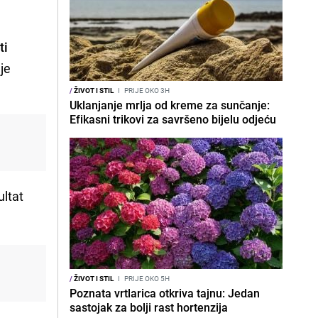
ti
je
/
ŽIVOT I STIL
I
PRIJE OKO 3H
Uklanjanje mrlja od kreme za sunčanje:
Efikasni trikovi za savršeno bijelu odjeću
ultat
/
ŽIVOT I STIL
I
PRIJE OKO 5H
Poznata vrtlarica otkriva tajnu: Jedan
sastojak za bolji rast hortenzija