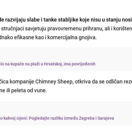
e razvijaju slabe i tanke stabljike koje nisu u stanju nosi
 stručnjaci savjetuju pravovremenu prihranu, ali i korišten
dnako efikasne kao i komercijalna gnojiva.
o na kupače na plaži u Hrvatskoj, ima povrijeđenih
ivačica kompanije Chimney Sheep, otkriva da se odličan rez
e ili peleta od vune.
 po kakvoj cijeni: Pogledajte razliku između Zagreba i Sarajeva