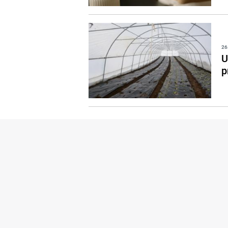
26
U
p