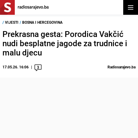
Otvor
/
VIJESTI
/
BOSNA I HERCEGOVINA
Prekrasna gesta: Porodica Vakčić
nudi besplatne jagode za trudnice i
malu djecu
17.05.26. 16:06
Radiosarajevo.ba
3