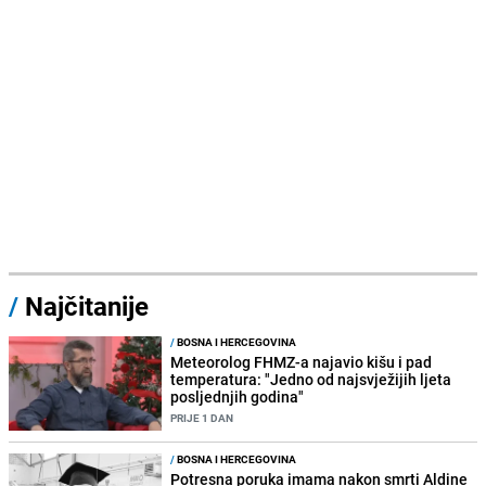
/
Najčitanije
/
BOSNA I HERCEGOVINA
Meteorolog FHMZ-a najavio kišu i pad
temperatura: "Jedno od najsvježijih ljeta
posljednjih godina"
PRIJE 1 DAN
/
BOSNA I HERCEGOVINA
Potresna poruka imama nakon smrti Aldine