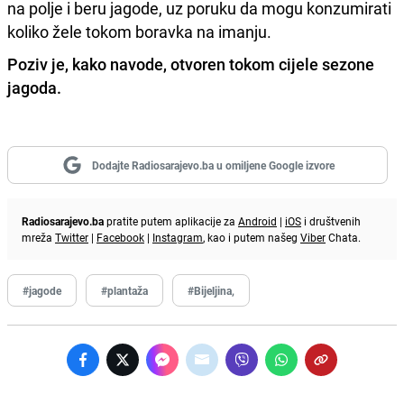
na polje i beru jagode, uz poruku da mogu konzumirati
koliko žele tokom boravka na imanju.
Poziv je, kako navode, otvoren tokom cijele sezone
jagoda.
Dodajte Radiosarajevo.ba u omiljene Google izvore
Radiosarajevo.ba
pratite putem aplikacije za
Android
|
iOS
i društvenih
mreža
Twitter
|
Facebook
|
Instagram
, kao i putem našeg
Viber
Chata.
#jagode
#plantaža
#Bijeljina,