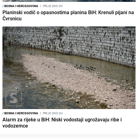
/
BOSNA I HERCEGOVINA
I
PRIJE OKO 2H
Planinski vodič o opasnostima planina BiH: Krenuli pijani na
Čvrsnicu
/
BOSNA I HERCEGOVINA
I
PRIJE OKO 2H
Alarm za rijeke u BiH: Niski vodostaji ugrožavaju ribe i
vodozemce