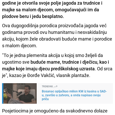
godine je otvorila svoje polje jagoda za trudnice i
majke sa malom djecom, omogućavajući im da
plodove beru i jedu besplatno.
Ova dugogodišnja porodica proizvođača jagoda već
godinama provodi ovu humanitarnu i nesvakidašnju
akciju, kojom žele obradovati buduće mame i porodice
s malom djecom.
"To je jedna plemenita akcija u kojoj smo željeli da
ugostimo sve
buduće mame, trudnice i dječicu, kao i
majke koje imaju djecu predškolskog uzrasta
. Od srca
je", kazao je Đorđe Vakčić, vlasnik plantaže.
TRENDING
Bosanac opljačkao milion KM iz kasina u SAD-
u, završio u zatvoru, a onda napisao svoju
priču
Posjetiocima je omogućeno da svakodnevno dolaze