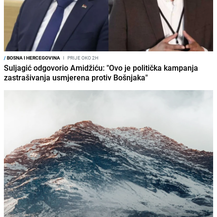
/
BOSNA I HERCEGOVINA
I
PRIJE OKO 2H
Suljagić odgovorio Amidžiću: "Ovo je politička kampanja
zastrašivanja usmjerena protiv Bošnjaka"