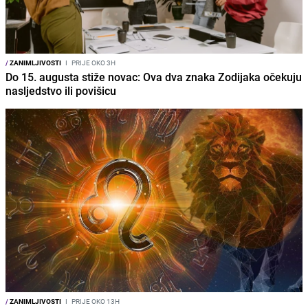
/
ZANIMLJIVOSTI
I
PRIJE OKO 3H
Do 15. augusta stiže novac: Ova dva znaka Zodijaka očekuju
nasljedstvo ili povišicu
/
ZANIMLJIVOSTI
I
PRIJE OKO 13H