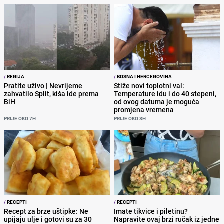
/
REGIJA
/
BOSNA I HERCEGOVINA
Pratite uživo | Nevrijeme
Stiže novi toplotni val:
zahvatilo Split, kiša ide prema
Temperature idu i do 40 stepeni,
BiH
od ovog datuma je moguća
promjena vremena
PRIJE OKO 7H
PRIJE OKO 8H
/
RECEPTI
/
RECEPTI
Recept za brze uštipke: Ne
Imate tikvice i piletinu?
upijaju ulje i gotovi su za 30
Napravite ovaj brzi ručak iz jedne