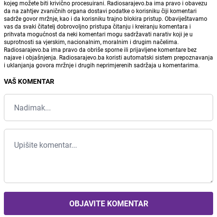
kojeg možete biti krivično procesuirani. Radiosarajevo.ba ima pravo i obavezu
da na zahtjev zvaničnih organa dostavi podatke o korisniku čiji komentari
sadrže govor mržnje, kao i da korisniku trajno blokira pristup. Obaviještavamo
vas da svaki čitatelj dobrovoljno pristupa čitanju i kreiranju komentara i
prihvata mogućnost da neki komentari mogu sadržavati narativ koji je u
suprotnosti sa vjerskim, nacionalnim, moralnim i drugim načelima.
Radiosarajevo.ba ima pravo da obriše sporne ili prijavljene komentare bez
najave i objašnjenja. Radiosarajevo.ba koristi automatski sistem prepoznavanja
i uklanjanja govora mržnje i drugih neprimjerenih sadržaja u komentarima.
VAŠ KOMENTAR
OBJAVITE KOMENTAR