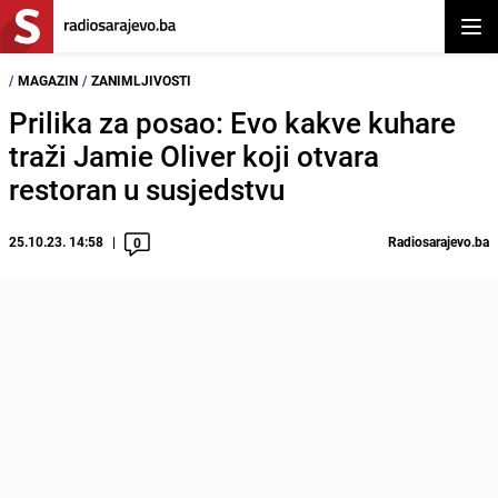
Otvor
/
MAGAZIN
/
ZANIMLJIVOSTI
Prilika za posao: Evo kakve kuhare
traži Jamie Oliver koji otvara
restoran u susjedstvu
25.10.23. 14:58
Radiosarajevo.ba
0