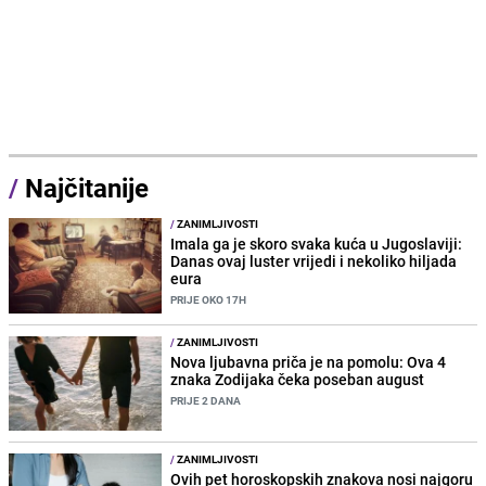
/
Najčitanije
/
ZANIMLJIVOSTI
Imala ga je skoro svaka kuća u Jugoslaviji:
Danas ovaj luster vrijedi i nekoliko hiljada
eura
PRIJE OKO 17H
/
ZANIMLJIVOSTI
Nova ljubavna priča je na pomolu: Ova 4
znaka Zodijaka čeka poseban august
PRIJE 2 DANA
/
ZANIMLJIVOSTI
Ovih pet horoskopskih znakova nosi najgoru