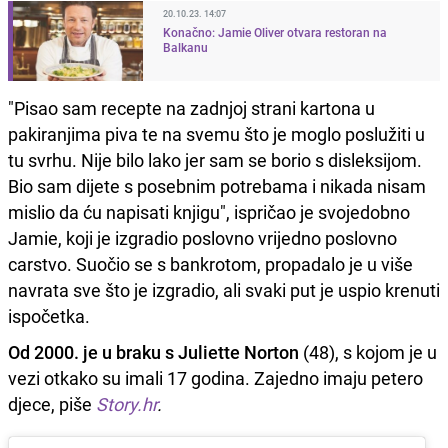
20.10.23. 14:07
Konačno: Jamie Oliver otvara restoran na
Balkanu
"Pisao sam recepte na zadnjoj strani kartona u
pakiranjima piva te na svemu što je moglo poslužiti u
tu svrhu. Nije bilo lako jer sam se borio s disleksijom.
Bio sam dijete s posebnim potrebama i nikada nisam
mislio da ću napisati knjigu", ispričao je svojedobno
Jamie, koji je izgradio poslovno vrijedno poslovno
carstvo. Suočio se s bankrotom, propadalo je u više
navrata sve što je izgradio, ali svaki put je uspio krenuti
ispočetka.
Od 2000. je u braku s Juliette Norton
(48), s kojom je u
vezi otkako su imali 17 godina. Zajedno imaju petero
djece, piše
Story.hr
.