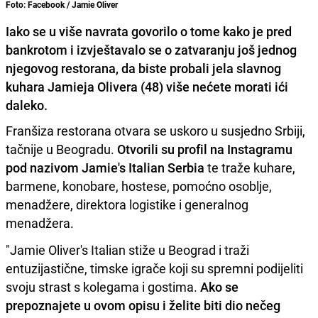
Foto: Facebook / Jamie Oliver
Iako se u više navrata govorilo o tome kako je pred
bankrotom i izvještavalo se o zatvaranju još jednog
njegovog restorana, da biste probali jela slavnog
kuhara Jamieja Olivera (48) više nećete morati ići
daleko.
Franšiza restorana otvara se uskoro u susjedno Srbiji,
tačnije u Beogradu.
Otvorili su profil na Instagramu
pod nazivom Jamie's Italian Serbia
te traže kuhare,
barmene, konobare, hostese, pomoćno osoblje,
menadžere, direktora logistike i generalnog
menadžera.
"Jamie Oliver's Italian stiže u Beograd i traži
entuzijastične, timske igrače koji su spremni podijeliti
svoju strast s kolegama i gostima.
Ako se
prepoznajete u ovom opisu i želite biti dio nečeg