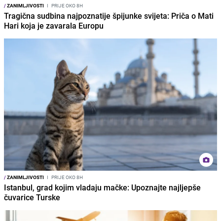
/
ZANIMLJIVOSTI
I
PRIJE OKO 8H
Tragična sudbina najpoznatije špijunke svijeta: Priča o Mati
Hari koja je zavarala Europu
/
ZANIMLJIVOSTI
I
PRIJE OKO 8H
Istanbul, grad kojim vladaju mačke: Upoznajte najljepše
čuvarice Turske