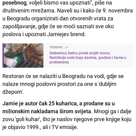
posebnog
, voljeli bismo vas upoznati", piše na
društvenim mrežama. Naveli su i kako će 9. novembra
u Beogradu organizirati dan otvorenih vrata za
zapošljavanje, gdje će se moći saznati sve oko
poslova i upoznati Jamiejev brend.
TRENDING
Srebrenica žedna pored svojih izvora:
Restrikcije vode traju danima, građani i farme u
problemima
Restoran će se nalaziti u Beogradu na vodi, gdje se
nalaze mnogi poslovni prostori za one s 'dubljim
džepom'.
Jamie je autor čak 25 kuharica, a prodane su u
milionskim nakladama širom svijeta
. Mnogi ga i dalje
zovu 'goli kuhar', što je naslov njegove prve knjige koju
je objavio 1999., ali i TV emisije.