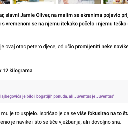
r, slavni Jamie Oliver, na malim se ekranima pojavio pri
i s vremenom se na njemu itekako počelo i njemu teško 
 je ovaj otac petero djece, odlučio
promijeniti neke navik
k 12 kilograma
.
Alajbegovića je bilo i bogatijih ponuda, ali Juventus je Juventus"
 mu je to uspjelo. Ispričao je da se
više fokusirao na to št
nio je navike i što se tiče vježbanja, ali i dovoljno sna.