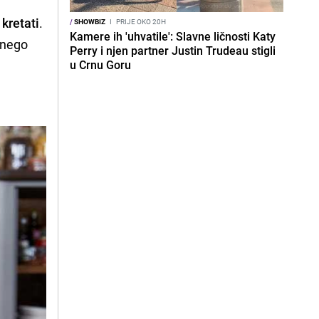
 kretati
.
/
SHOWBIZ
I
PRIJE OKO 20H
Kamere ih 'uhvatile': Slavne ličnosti Katy
e nego
Perry i njen partner Justin Trudeau stigli
u Crnu Goru