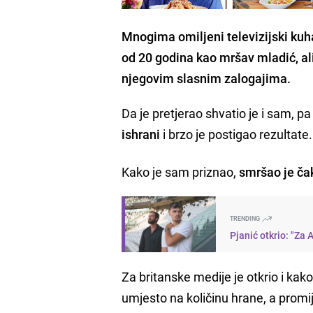
Mnogima omiljeni televizijski kuha
od 20 godina kao mršav mladić, al
njegovim slasnim zalogajima.
Da je pretjerao shvatio je i sam, pa
ishrani
i brzo je postigao rezultate.
Kako je sam priznao,
smršao je ča
TRENDING
Pjanić otkrio: "Za 
Za britanske medije je otkrio i kako
umjesto na količinu hrane, a promije