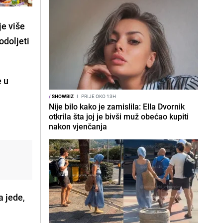
je više
odoljeti
e u
/
SHOWBIZ
I
PRIJE OKO 13H
Nije bilo kako je zamislila: Ella Dvornik
otkrila šta joj je bivši muž obećao kupiti
nakon vjenčanja
a jede
,