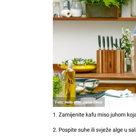
Foto: Hello effie: Jamie Oliver
1. Zamijenite kafu miso juhom koj
2. Pospite suhe ili svježe alge u sala