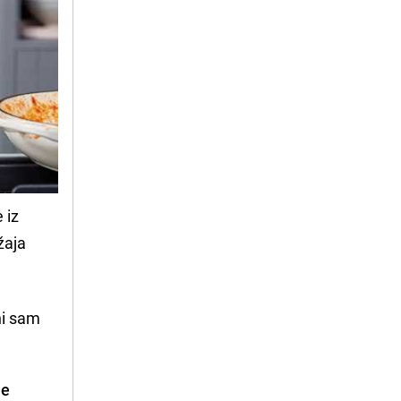
 iz
žaja
ni sam
je