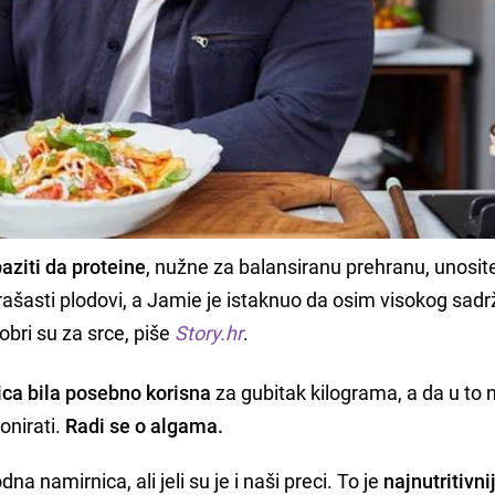
aziti da proteine
, nužne za balansiranu prehranu, unosite
rašasti plodovi, a Jamie je istaknuo da osim visokog sadr
obri su za srce, piše
Story.hr
.
ca bila posebno korisna
za gubitak kilograma, a da u to 
onirati.
Radi se o algama.
 namirnica, ali jeli su je i naši preci. To je
najnutritivni