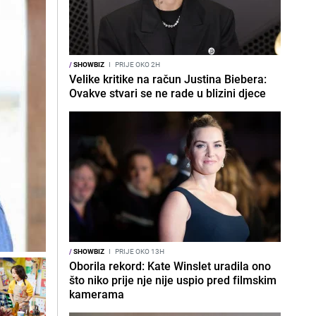
/
SHOWBIZ
I
PRIJE OKO 2H
Velike kritike na račun Justina Biebera:
Ovakve stvari se ne rade u blizini djece
/
SHOWBIZ
I
PRIJE OKO 13H
Oborila rekord: Kate Winslet uradila ono
što niko prije nje nije uspio pred filmskim
kamerama