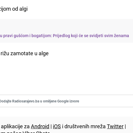
ijom od algi
su pravi gušćom i bogatijom: Prijedlog koji će se svidjeti svim ženama
i rižu zamotate u alge
Dodajte Radiosarajevo.ba u omiljene Google izvore
aplikacije za
Android
|
iOS
i društvenih mreža
Twitter
|