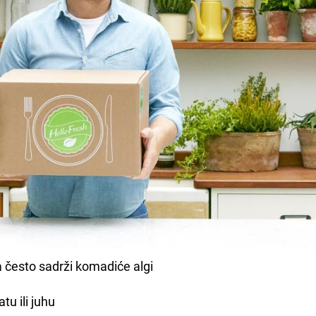
a često sadrži komadiće algi
tu ili juhu