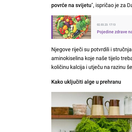
povrće na svijetu
", ispričao je za D
02.03.23. 17:13
Pojedine zdrave na
Njegove riječi su potvrdili i stručnj
aminokiselina koje naše tijelo tre
količinu kalcija i utječu na razinu š
Kako uključiti alge u prehranu