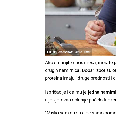
FOTO: Screenshot: Jamie Oliver
Ako smanjite unos mesa,
morate p
drugih namirnica. Dobar izbor su o
proteina imaju i druge prednosti i d
Ispričao je i da mu je
jedna namirni
nije vjerovao dok nije počelo funkci
"Mislio sam da su alge samo pomodna