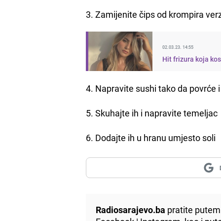
3. Zamijenite čips od krompira verz
02.03.23. 14:55
Hit frizura koja ko
4. Napravite sushi tako da povrće 
5. Skuhajte ih i napravite temeljac
6. Dodajte ih u hranu umjesto soli
Radiosarajevo.ba
pratite putem 