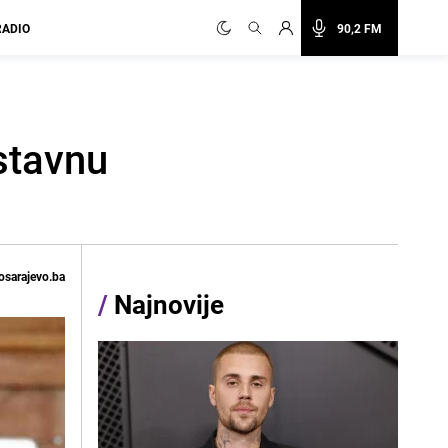
RADIO
90,2 FM
stavnu
osarajevo.ba
/
Najnovije