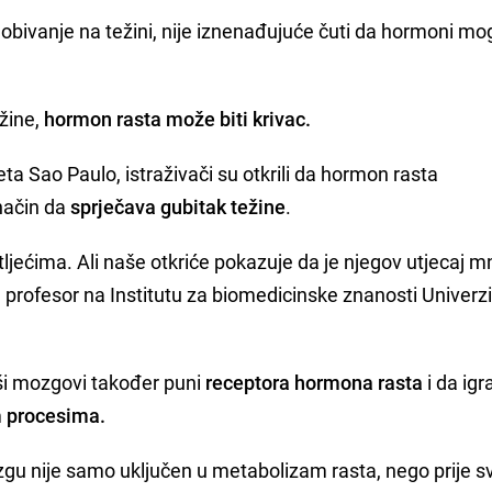
i dobivanje na težini, nije iznenađujuće čuti da hormoni mo
žine,
hormon rasta može biti krivac.
ta Sao Paulo, istraživači su otkrili da hormon rasta
način da
sprječava gubitak težine
.
ljećima. Ali naše otkriće pokazuje da je njegov utjecaj 
, profesor na Institutu za biomedicinske znanosti Univerzi
aši mozgovi također puni
receptora hormona rasta
i da igr
 procesima.
zgu nije samo uključen u metabolizam rasta, nego prije 