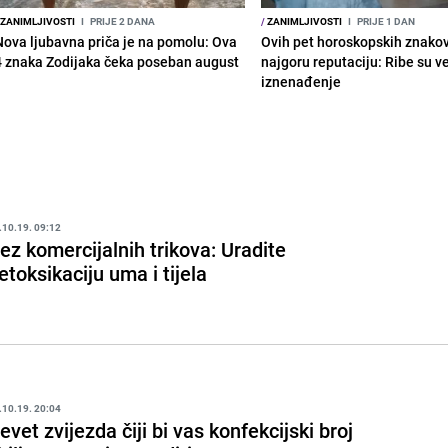
ZANIMLJIVOSTI
I
PRIJE 2 DANA
/
ZANIMLJIVOSTI
I
PRIJE 1 DAN
Nova ljubavna priča je na pomolu: Ova
Ovih pet horoskopskih znako
4 znaka Zodijaka čeka poseban august
najgoru reputaciju: Ribe su v
iznenađenje
.10.19. 09:12
ez komercijalnih trikova: Uradite
etoksikaciju uma i tijela
.10.19. 20:04
evet zvijezda čiji bi vas konfekcijski broj