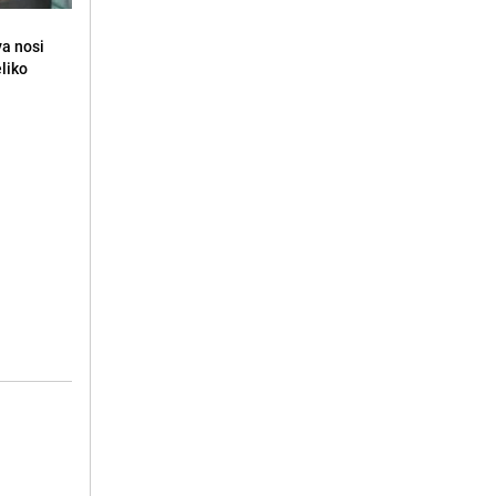
va nosi
eliko