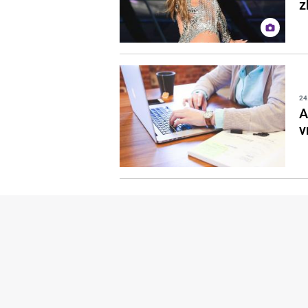
z
24
A
v