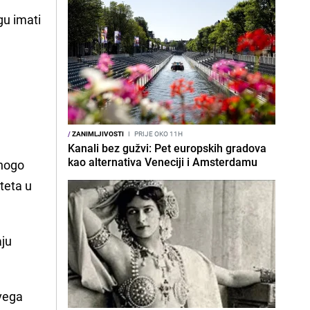
gu imati
/
ZANIMLJIVOSTI
I
PRIJE OKO 11H
Kanali bez gužvi: Pet europskih gradova
kao alternativa Veneciji i Amsterdamu
mnogo
teta u
aju
svega