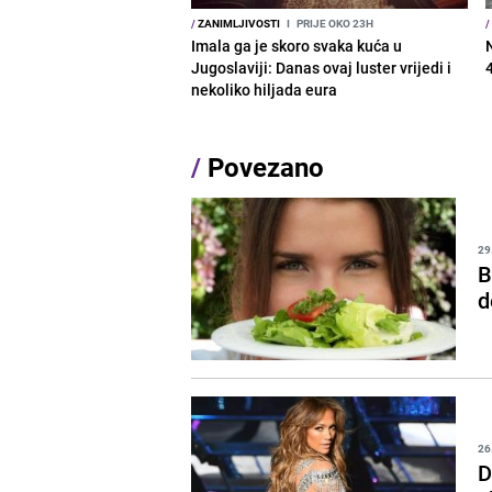
/
ZANIMLJIVOSTI
I
PRIJE OKO 23H
/
Imala ga je skoro svaka kuća u
Jugoslaviji: Danas ovaj luster vrijedi i
nekoliko hiljada eura
/
Povezano
29
B
d
26
D