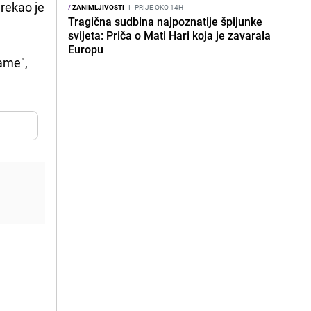
 rekao je
/
ZANIMLJIVOSTI
I
PRIJE OKO 14H
Tragična sudbina najpoznatije špijunke
svijeta: Priča o Mati Hari koja je zavarala
Europu
rame",