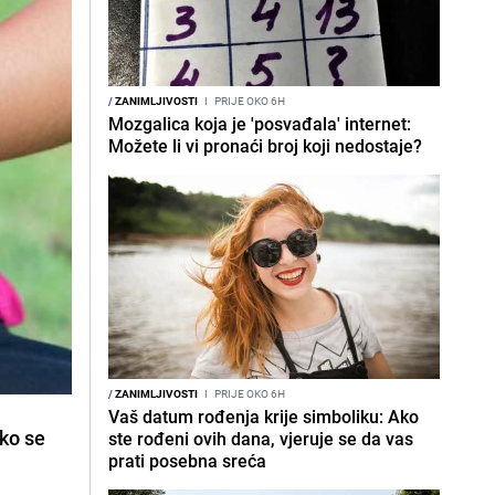
/
ZANIMLJIVOSTI
I
PRIJE OKO 6H
Mozgalica koja je 'posvađala' internet:
Možete li vi pronaći broj koji nedostaje?
/
ZANIMLJIVOSTI
I
PRIJE OKO 6H
Vaš datum rođenja krije simboliku: Ako
ako se
ste rođeni ovih dana, vjeruje se da vas
prati posebna sreća