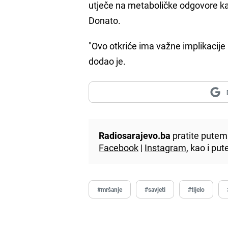
utječe na metaboličke odgovore kada
Donato.
"Ovo otkriće ima važne implikacije 
dodao je.
Radiosarajevo.ba
pratite putem 
Facebook
|
Instagram
, kao i p
#mršanje
#savjeti
#tijelo