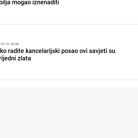
bilja mogao iznenaditi
.10.19. 20:20
ko radite kancelarijski posao ovi savjeti su
rijedni zlata