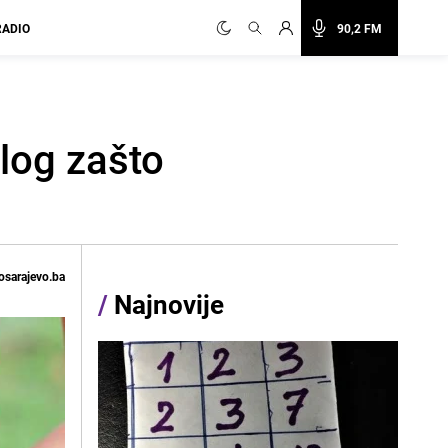
RADIO
90,2 FM
zlog zašto
osarajevo.ba
/
Najnovije