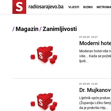
VIJESTI
BIZNIS
METROMA
/
Magazin
/
Zanimljivosti
07.09.09. 18:27
Moderni hote
Moderan hotel više 
više... Kada se požele opustiti od stresnog života i priuštiti si odmor koji će im ostati u sjećanju, neki
ljudi...
07.09.09. 14:33
Dr. Mujkanovi
Liječnik opće prakse u Otočc
(Županija Ličko-Senj
da je prekršio Hip...