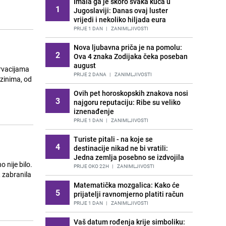
Imala ga je skoro svaka kuća u
1
Jugoslaviji: Danas ovaj luster
vrijedi i nekoliko hiljada eura
PRIJE 1 DAN
|
ZANIMLJIVOSTI
Nova ljubavna priča je na pomolu:
2
Ova 4 znaka Zodijaka čeka poseban
august
ervacijama
PRIJE 2 DANA
|
ZANIMLJIVOSTI
zinima, od
Ovih pet horoskopskih znakova nosi
3
najgoru reputaciju: Ribe su veliko
iznenađenje
PRIJE 1 DAN
|
ZANIMLJIVOSTI
Turiste pitali - na koje se
4
destinacije nikad ne bi vratili:
Jedna zemlja posebno se izdvojila
 nije bilo.
PRIJE OKO 22H
|
ZANIMLJIVOSTI
 zabranila
Matematička mozgalica: Kako će
5
prijatelji ravnomjerno platiti račun
PRIJE 1 DAN
|
ZANIMLJIVOSTI
Vaš datum rođenja krije simboliku: