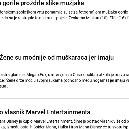
 gorile proždrle slike mužjaka
ondonskom zoološkom vrtu pomamile su se za fotografijom mužjaka gorile 
trgale te na kraju i pojele. Ženkama Mjukuu (10), Effie (16) i Zaire (34),
Žene su moćnije od muškaraca jer imaju
o bistra glumica, Megan Fox, u intervjuu za Cosmopolitan otkrila je pravu 
e: "Žene drže moć u svojim rukama (odnosno među nogama) jer imaju v
ual...
o vlasnik Marvel Entertainmenta
olara Disney je kupio Marvel Entertainment, čime je postao vlasnik više od p
đu ostalih Spider-Mana, Hulka i Iron Mana Disney će tu svotu isplatiti u