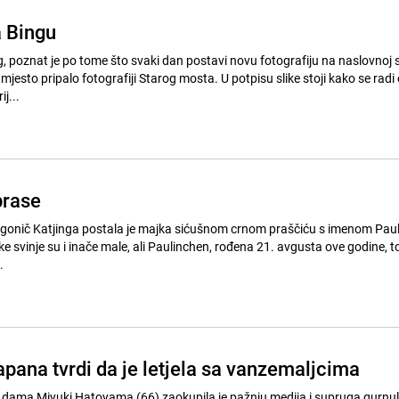
a Bingu
, poznat je po tome što svaki dan postavi novu fotografiju na naslovnoj s
fotografiji Starog mosta. U potpisu slike stoji kako se radi o starom-
j...
prase
e svinje su i inače male, ali Paulinchen, rođena 21. avgusta ove godine, to
.
pana tvrdi da je letjela sa vanzemaljcima
dama Miyuki Hatoyama (66) zaokupila je pažnju medija i supruga gurnula