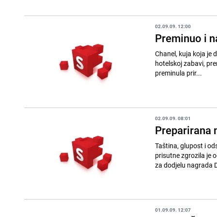
02.09.09. 12:00
Preminuo i na
Chanel, kuja koja je d
hotelskoj zabavi, premi
preminula prir...
02.09.09. 08:01
Preparirana
Taština, glupost i od
prisutne zgrozila je 
za dodjelu nagrada D
01.09.09. 12:07