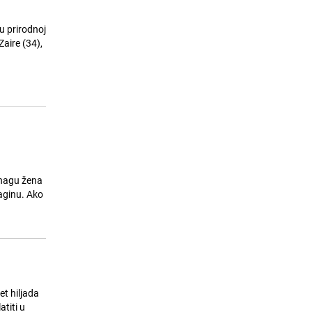
u prirodnoj
snagu žena
aginu. Ako
et hiljada