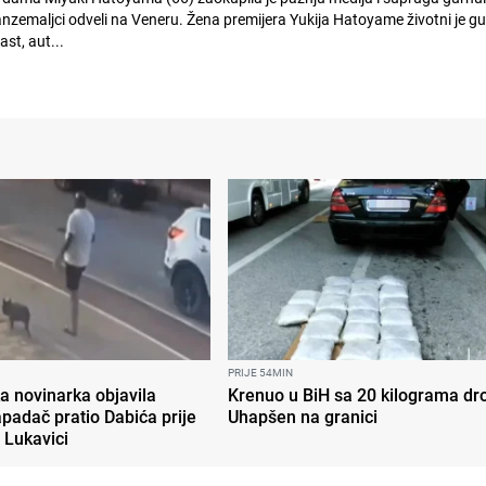
a Veneru. Žena premijera Yukija Hatoyame životni je guru,
ast, aut...
PRIJE 54MIN
ka novinarka objavila
Krenuo u BiH sa 20 kilograma dr
padač pratio Dabića prije
Uhapšen na granici
 Lukavici