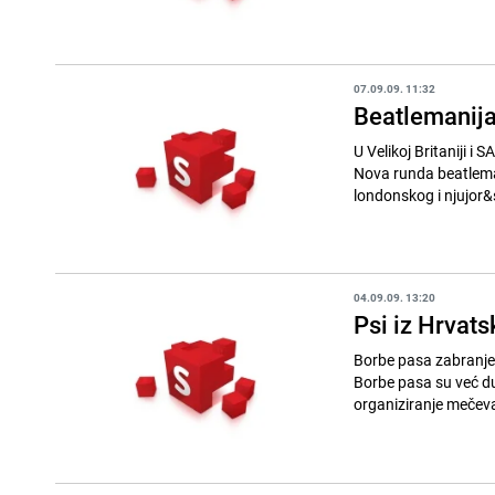
07.09.09. 11:32
Beatlemanij
U Velikoj Britaniji i
Nova runda beatleman
londonskog i njujor&
04.09.09. 13:20
Psi iz Hrvat
Borbe pasa zabranjen
Borbe pasa su već du
organiziranje mečeva 