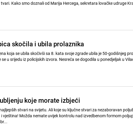
tvari. Kako smo doznali od Marija Hercega, sekretara lovačke udruge Kra
ca skočila i ubila prolaznika
a koja se ubila skočivši sa 8. kata svoje zgrade ubila je 50-godišnjeg pr
kojeg je pala, doznaje se u srijedu iz policijskih izvora. Nesreća se dogodila u ponedj
ubljenju koje morate izbjeći
najljepših stvari na svijetu. Ali koje su ključne stvari za nezaboravan polj
 i vještina! Možda nemate uvijek kontrolu nad izvedbenom formom poljupc
br...