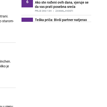
6
Ako ste rođeni ovih dana, vjeruje se
da vas prati posebna sreća
PRIJE OKO 13H
|
ZANIMLJIVOSTI
trani.
Teška priča: Bivši partner natjerao
7
ju je da istetovira njegovo ime 250
puta, sada briše tetovaže
PRIJE 2 DANA
|
ZANIMLJIVOSTI
Istanbul, grad kojim vladaju mačke:
8
Upoznajte najljepše čuvarice
Turske
PRIJE OKO 21H
|
ZANIMLJIVOSTI
Kako su se u Jugoslaviji rješavala
liko je
9
stambena pitanja? Bodovi, liste
čekanja i društveni stanovi
PRIJE 1 DAN
|
ZANIMLJIVOSTI
Mozgalica dana: Zašto ovaj čovjek
10
ne može uvijek liftom na 10. sprat?
PRIJE 2 DANA
|
ZANIMLJIVOSTI
Svijet prepoznao okuse Sarajeva:
11
 u sjenu,
Glavni grad BiH u top 100 najboljih