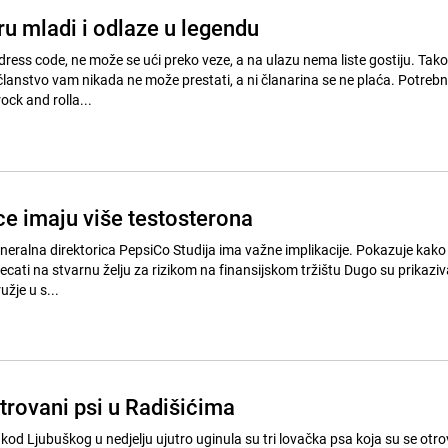
ru mladi i odlaze u legendu
dress code, ne može se ući preko veze, a na ulazu nema liste gostiju. Tako
lanstvo vam nikada ne može prestati, a ni članarina se ne plaća. Potreb
rock and rolla...
ce imaju više testosterona
a PepsiCo Studija ima važne implikacije. Pokazuje kako
a stvarnu želju za rizikom na finansijskom tržištu Dugo su prikazivane kao
žje u s...
rovani psi u Radišićima
kod Ljubuškog u nedjelju ujutro uginula su tri lovačka psa koja su se otro