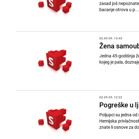
zasad još nepoznate 
bacanje otrova u p...
02.09.09. 13:45
Žena samoubi
Jedna 45-godišnja žen
02.09.09. 12:22
Pogreške u lj
Poljupci su jedna od 
Hemijska privlačnost
znate li osnove za do