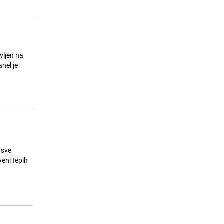
zemlje su najbolje za život
28.07.26. 19:26
|
ZANIMLJIVOSTI
avljen na
 sve
veni tepih