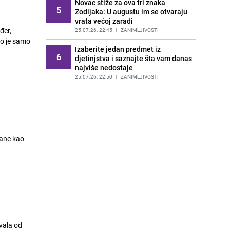
Novac stiže za ova tri znaka
5
Zodijaka: U augustu im se otvaraju
vrata većoj zaradi
đer,
25.07.26. 22:45
|
ZANIMLJIVOSTI
no je samo
Izaberite jedan predmet iz
6
djetinjstva i saznajte šta vam danas
najviše nedostaje
25.07.26. 22:50
|
ZANIMLJIVOSTI
Ovo vrijedi znati: Kako pružiti prvu
7
pomoć kod utapanja?
26.07.26. 07:00
|
ZANIMLJIVOSTI
Pun Mjesec 29. jula donosi
8
preokret: Ova tri horoskopska znaka
ulaze u najvažniji period godine
26.07.26. 22:45
|
ZANIMLJIVOSTI
Test koji otkriva ono što krijete i od
9
sebe: Izaberite jedan prozor i
saznajte šta vam leži na duši
26.07.26. 22:50
|
ZANIMLJIVOSTI
vala od
Ovih 5 tajnih mjesta vlade i