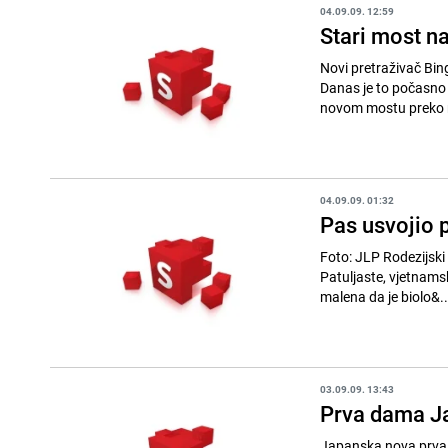
04.09.09. 12:59
Stari most n
Novi pretraživač Bing
Danas je to počasno mjesto pripalo 
novom mostu preko ri
04.09.09. 01:32
Pas usvojio 
Foto: JLP Rodezijski gonič Katjinga postala je majka sićušnom crnom praščiću s imenom Paulinchen.
Patuljaste, vjetnamsk
malena da je biolo&..
03.09.09. 13:43
Prva dama Ja
Japanska nova prva 