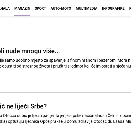
HALA
MAGAZIN
SPORT
AUTO-MOTO
MULTIMEDIA
INFOGRAFIKE
li nude mnogo više...
nije samo udobno mjesto za spavanje, s finom hranom i bazenom. Mora n
ć ne liječi Srbe?
u odbio je liječiti pacijenta jer je srpske nacionalnosti Čelnici općine Vrhovine
ska) optužuju liječnika Opće prakse u Domu zdravlja Otočac dr. Esada M