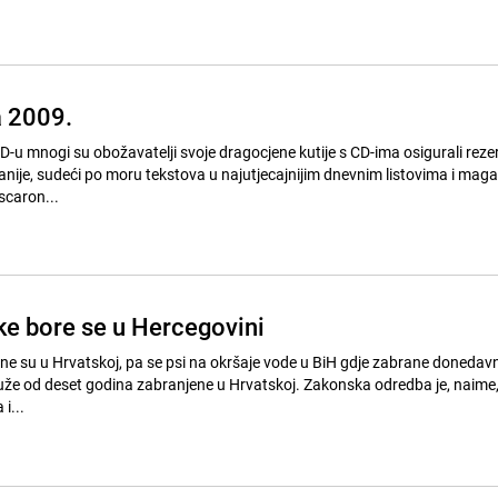
a 2009.
 SAD-u mnogi su obožavatelji svoje dragocjene kutije s CD-ima osigurali rez
ije, sudeći po moru tekstova u najutjecajnijim dnevnim listovima i maga
scaron...
ske bore se u Hercegovini
e su u Hrvatskoj, pa se psi na okršaje vode u BiH gdje zabrane donedavno
že od deset godina zabranjene u Hrvatskoj. Zakonska odredba je, naime,
i...