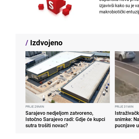
izjavivši kako su je vanzemaljci odveli n
makrobiotički entuzij
/
Izdvojeno
PRIJE 29MIN
PRIJE 31MIN
Sarajevo nedjeljom zatvoreno,
Istraživač
Istočno Sarajevo radi: Gdje će kupci
snimke: Na
sutra trošiti novac?
pucnjave u