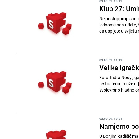
03.09.09. 13:19
Klub 27: Umi
Ne postoji propisani 
jednom kada uđete, č
da uspijete u svijetu 
03.09.09. 11:42
Velike igrači
Foto: Indra Nooyi, generalna direktoric
testosteron može utjecati n
svojevrsno hladno oru
02.09.09. 19:04
Namjerno pot
U Donjim Radišićima 