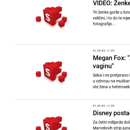
VIDEO: Ženke
Tri ženke gorile u l
veličini, i to do te mjere da su je ras
fotografijo...
01.09.09. 11:39
Megan Fox: "
vaginu"
Seksi i ne pretjeran
u odnosu na muškarc
ste žena u heteroseks
01.09.09. 11:20
Disney posta
Za četiri milijarde d
Marvelovih strip-junaka, izme