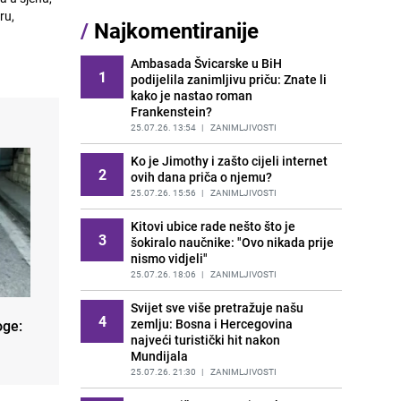
za hranu
/
Najkomentiranije
PRIJE 1 DAN
|
ZANIMLJIVOSTI
Ambasada Švicarske u BiH
Bez nje nekada nije bilo bosanske
1
12
podijelila zanimljivu priču: Znate li
svadbe: Znate li šta je sehara?
kako je nastao roman
PRIJE OKO 23H
|
ZANIMLJIVOSTI
Frankenstein?
Milk nails su hit ovog ljeta:
25.07.26. 13:54
|
ZANIMLJIVOSTI
13
Minimalistički manikir koji osvaja
Ko je Jimothy i zašto cijeli internet
ljubitelje elegancije
2
ovih dana priča o njemu?
PRIJE OKO 23H
|
ZANIMLJIVOSTI
25.07.26. 15:56
|
ZANIMLJIVOSTI
Mozgalica koja je 'posvađala'
14
Kitovi ubice rade nešto što je
internet: Možete li vi pronaći broj
3
šokiralo naučnike: "Ovo nikada prije
koji nedostaje?
nismo vidjeli"
PRIJE OKO 13H
|
ZANIMLJIVOSTI
25.07.26. 18:06
|
ZANIMLJIVOSTI
Od jedne saksije do male bašte: Sve
15
Svijet sve više pretražuje našu
što možete uzgojiti na balkonu
4
zemlju: Bosna i Hercegovina
ovoga mjeseca
oge:
najveći turistički hit nakon
PRIJE 2 DANA
|
ZANIMLJIVOSTI
Mundijala
25.07.26. 21:30
|
ZANIMLJIVOSTI