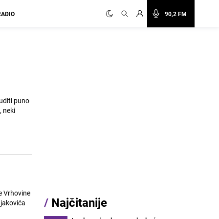
RADIO
90,2 FM
uditi puno
/
Najčitanije
ujakovića