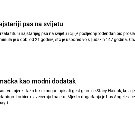
jstariji pas na svijetu
ržala titulu najstarijeg psa na svijetu i čiji je posljednji rođendan bio prosl
nula je u dobi od 21 godine, što je usporedivo s ljudskih 147 godina. Chanel je
 mačka kao modni dodatak
sustvo mjere - tako bi se mogao opisati gest glumice Stacy Haiduk, koja je
odabirom torbice uz večernju toaletu. Mjesto događanja je Los Angeles, cr
ayti...