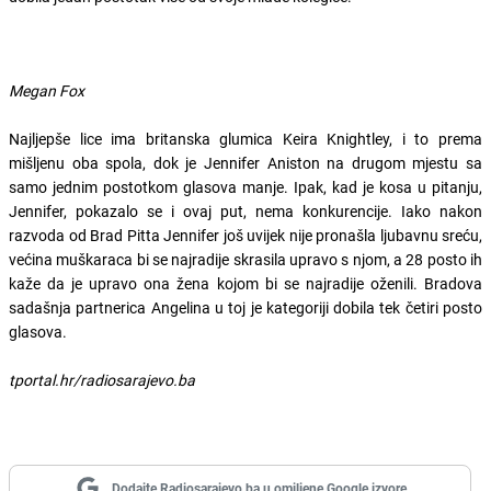
Megan Fox
Najljepše lice ima britanska glumica Keira Knightley, i to prema
mišljenu oba spola, dok je Jennifer Aniston na drugom mjestu sa
samo jednim postotkom glasova manje. Ipak, kad je kosa u pitanju,
Jennifer, pokazalo se i ovaj put, nema konkurencije. Iako nakon
razvoda od Brad Pitta Jennifer još uvijek nije pronašla ljubavnu sreću,
većina muškaraca bi se najradije skrasila upravo s njom, a 28 posto ih
kaže da je upravo ona žena kojom bi se najradije oženili. Bradova
sadašnja partnerica Angelina u toj je kategoriji dobila tek četiri posto
glasova.
tportal.hr/radiosarajevo.ba
Dodajte Radiosarajevo.ba u omiljene Google izvore