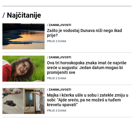
/
Najčitanije
/
ZANIMLJIVOSTI
Zašto je vodostaj Dunava niži nego ikad
prije?
PRIJE 2 DANA
/
ZANIMLJIVOSTI
Ova tri horoskopska znaka imat će najviše
sreće u augustu: Jedan datum mogao bi
promijeniti sve
PRIJE 2 DANA
/
ZANIMLJIVOSTI
Majka i kćerka ušle u sobu i zatekle zmiju u
sobi: "Ajde srećo, pa ne možeš u tuđem
krevetu spavati"
PRIJE 2 DANA