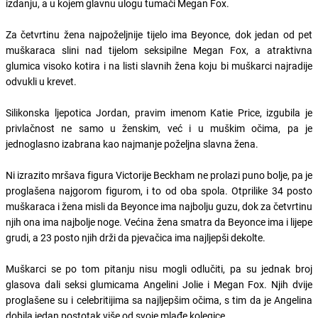
izdanju, a u kojem glavnu ulogu tumači Megan Fox.
Za četvrtinu žena najpoželjnije tijelo ima Beyonce, dok jedan od pet
muškaraca slini nad tijelom seksipilne Megan Fox, a atraktivna
glumica visoko kotira i na listi slavnih žena koju bi muškarci najradije
odvukli u krevet.
Silikonska ljepotica Jordan, pravim imenom Katie Price, izgubila je
privlačnost ne samo u ženskim, već i u muškim očima, pa je
jednoglasno izabrana kao najmanje poželjna slavna žena.
Ni izrazito mršava figura Victorije Beckham ne prolazi puno bolje, pa je
proglašena najgorom figurom, i to od oba spola. Otprilike 34 posto
muškaraca i žena misli da Beyonce ima najbolju guzu, dok za četvrtinu
njih ona ima najbolje noge. Većina žena smatra da Beyonce ima i lijepe
grudi, a 23 posto njih drži da pjevačica ima najljepši dekolte.
Muškarci se po tom pitanju nisu mogli odlučiti, pa su jednak broj
glasova dali seksi glumicama Angelini Jolie i Megan Fox. Njih dvije
proglašene su i celebritijima sa najljepšim očima, s tim da je Angelina
dobila jedan postotak više od svoje mlađe kolegice.