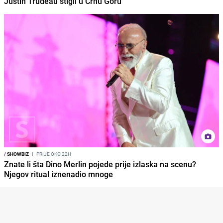
Justin Trudeau stigli u Crnu Goru
/
SHOWBIZ
I
PRIJE OKO 22H
Znate li šta Dino Merlin pojede prije izlaska na scenu?
Njegov ritual iznenadio mnoge