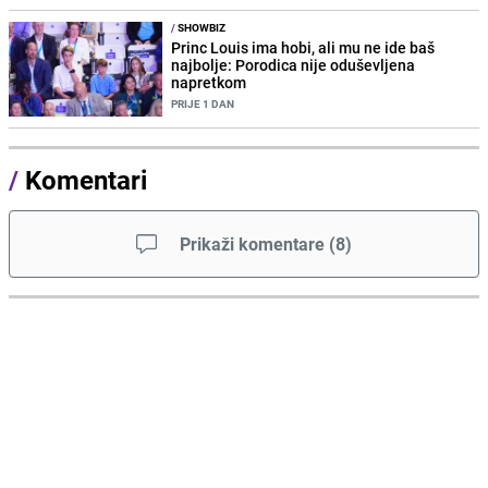
/
SHOWBIZ
Princ Louis ima hobi, ali mu ne ide baš
najbolje: Porodica nije oduševljena
napretkom
PRIJE 1 DAN
/
Komentari
Prikaži komentare
(
8
)