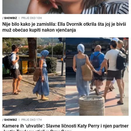
/
SHOWBIZ
I
PRIJE OKO 10H
Nije bilo kako je zamislila: Ella Dvornik otkrila šta joj je bivši
muž obećao kupiti nakon vjenčanja
/
SHOWBIZ
I
PRIJE OKO 17H
Kamere ih 'uhvatile': Slavne ličnosti Katy Perry i njen partner