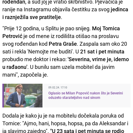
rođendan
, a sud joj je vratio skrbništvo. Pjevačica je
ranije na Instagramu objavila čestitku za svog
jedinca
i raznježila sve pratitelje
.
"Prije 12 godina, u Splitu je pao snijeg.
Moj Tomica
Petrović
je od mene iz rodilišta otišao na proslavu
svog rođendan kod
Petra Graše
. Zaspala sam oko 20
sati i rekla 'Nemojte me buditi'. U
21 sat i pet minuta
probudio me doktor i rekao:
'Severina, vrime je, idemo
u rađaonu'
. U bunilu sam uzela mobitel da javim
mami", započela je.
09.02.24. 17:10
Oglasio se Milan Popović nakon što je Severini
oduzeto starateljstvo nad sinom
Dodala je kako ju je na mobitelu dočekala poruka od
Tomice: "Ajmo, hani, hopsa, hopsa, pa da Aleksandar i
ja slavimo zajedno".
"U 23 sata i pet minuta se rodio