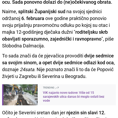
ocu. Sada ponovno dolazi do (ne)očekivanog obrata.
Naime,
splitski Županijski sud
na svojoj sjednici
održanoj
6. februara
ove godine praktično ponovio
svoju prijašnju pravomoćnu odluku po kojoj su otac i
majka 12-godišnjeg dječaka dužni "
roditeljsku skrb
obavljati sporazumno, zajednički i ravnopravno
", piše
Slobodna Dalmacija.
To sada znači da će pjevačica provoditi
dvije sedmice
sa svojim sinom, a opet dvije sedmice odlazi kod oca
,
doznaje
24sata
. Nije poznato znači li to da će Popović
živjeti u Zagrebu ili Severina u Beogradu.
TRENDING
ViK najavio nove radove: Više od 15
sarajevskih ulica danas bi moglo ostati bez
vode
Očito je Severini sretan dan jer
njezin sin slavi 12.