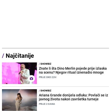
/
Najčitanije
/
SHOWBIZ
Znate li šta Dino Merlin pojede prije izlaska
na scenu? Njegov ritual iznenadio mnoge
PRIJE OKO 22H
/
SHOWBIZ
Ariana Grande donijela odluku: Povlači se iz
javnog života nakon završetka turneje
PRIJE 2 DANA