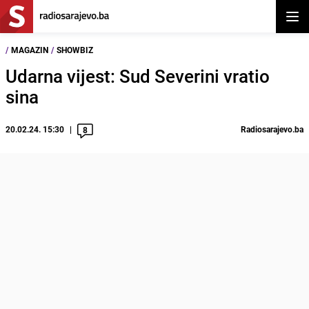
Otvor
/
MAGAZIN
/
SHOWBIZ
Udarna vijest: Sud Severini vratio
sina
20.02.24. 15:30
Radiosarajevo.ba
8