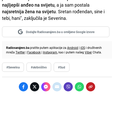
najljepši anđeo na svijetu
, a ja sam postala
najsretnija žena na svijetu
. Sretan rođendan, sine i
tebi, hani", zaključila je Severina.
Dodajte Radiosarajevo.ba u omiljene Google izvore
Radiosarajevo.ba
pratite putem aplikacije za
Android
|
iOS
i društvenih
mreža
Twitter
|
Facebook
|
Instagram
, kao i putem našeg
Viber
Chata.
#Severina
#skrbništvo
#Sud