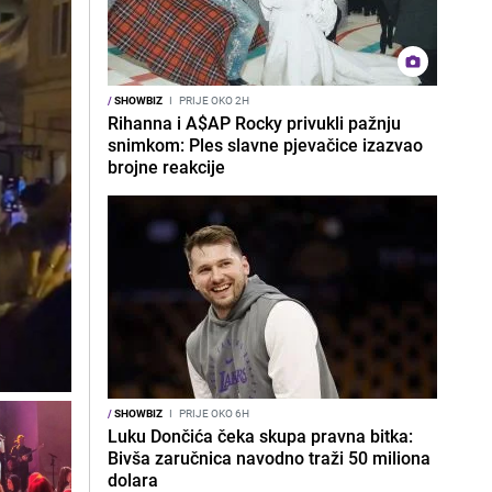
/
SHOWBIZ
I
PRIJE OKO 2H
Rihanna i A$AP Rocky privukli pažnju
snimkom: Ples slavne pjevačice izazvao
brojne reakcije
/
SHOWBIZ
I
PRIJE OKO 6H
Luku Dončića čeka skupa pravna bitka:
Bivša zaručnica navodno traži 50 miliona
dolara