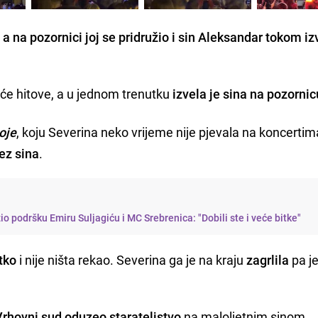
a na pozornici joj se pridružio i sin Aleksandar tokom i
eće hitove, a u jednom trenutku
izvela je sina na pozornic
oje
, koju Severina neko vrijeme nije pjevala na koncertima
ez sina
.
o podršku Emiru Suljagiću i MC Srebrenica: "Dobili ste i veće bitke"
tko
i nije ništa rekao. Severina ga je na kraju
zagrlila
pa j
Vrhovni sud oduzeo starateljstvo
na maloljetnim sinom