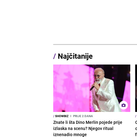
/
Najčitanije
/
SHOWBIZ
I
PRIJE 2 DANA
/
Znate li šta Dino Merlin pojede prije
izlaska na scenu? Njegov ritual
o
iznenadio mnoge