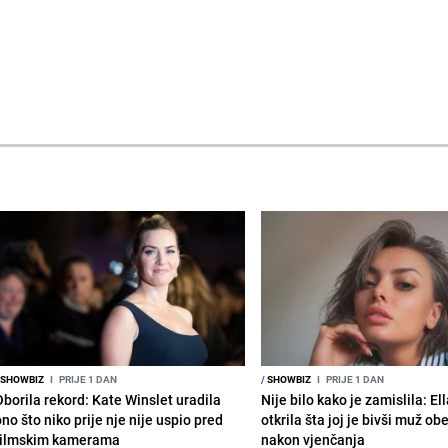
SHOWBIZ
I
PRIJE 1 DAN
/
SHOWBIZ
I
PRIJE 1 DAN
Oborila rekord: Kate Winslet uradila
Nije bilo kako je zamislila: El
no što niko prije nje nije uspio pred
otkrila šta joj je bivši muž ob
filmskim kamerama
nakon vjenčanja