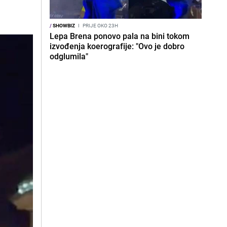
/
SHOWBIZ
I
PRIJE OKO 23H
Lepa Brena ponovo pala na bini tokom
izvođenja koerografije: "Ovo je dobro
odglumila"