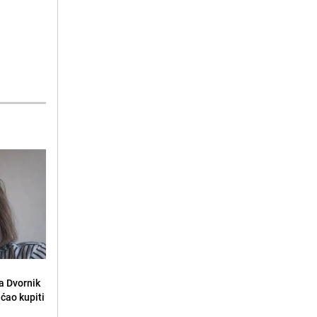
la Dvornik
ećao kupiti