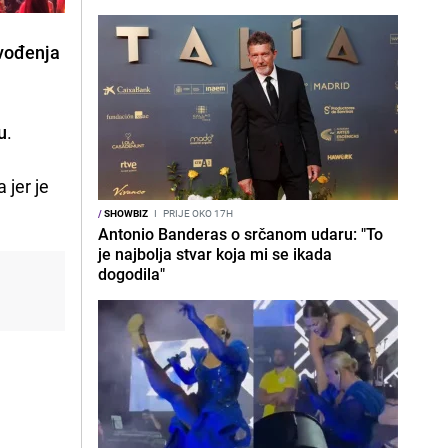
zvođenja
u
.
 jer je
/
SHOWBIZ
I
PRIJE OKO 17H
Antonio Banderas o srčanom udaru: "To
je najbolja stvar koja mi se ikada
dogodila"
e