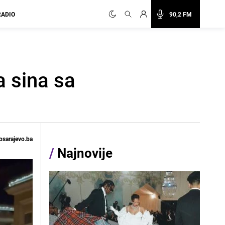
RADIO
90,2 FM
a sina sa
osarajevo.ba
/
Najnovije