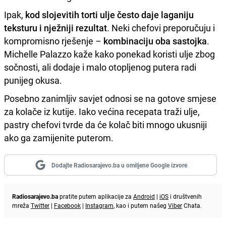
Ipak,
kod slojevitih torti ulje često daje laganiju
teksturu i nježniji rezultat
. Neki chefovi preporučuju i
kompromisno rješenje –
kombinaciju oba sastojka
.
Michelle Palazzo kaže kako ponekad koristi ulje zbog
sočnosti, ali dodaje i malo otopljenog putera radi
punijeg okusa.
Posebno zanimljiv savjet odnosi se na gotove smjese
za kolače iz kutije. Iako većina recepata traži ulje,
pastry chefovi tvrde da će kolač biti mnogo ukusniji
ako ga zamijenite puterom.
Dodajte Radiosarajevo.ba u omiljene Google izvore
Radiosarajevo.ba
pratite putem aplikacije za
Android
|
iOS
i društvenih
mreža
Twitter
|
Facebook
|
Instagram
, kao i putem našeg
Viber
Chata.