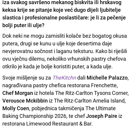
iza svakog savršeno mekanog biskvita ili hrskavog
keksa krije se pitanje koje već dugo dijeli ljubitelje
slastica i profesionalne poslastičare: je li za pečenje
bolji puter ili ulje?
Dok neki ne mogu zamisliti kolače bez bogatog okusa
putera, drugi se kunu u ulje koje desertima daje
nevjerovatnu sočnost i laganu teksturu. Kako bi riješili
ovu vječnu dilemu, nekoliko vrhunskih pastry chefova
otkrilo je kada je bolje koristiti puter, a kada ulje.
Svoje mišljenje su za
TheKitchn
dali
Michelle Palazzo
,
nagrađivana pastry chefica restorana Frenchette,
Chef Morgan
iz hotela The Ritz-Carlton Tysons Corner,
Verousce Mckibbin
iz The Ritz-Carlton Amelia Island,
Molly Coen
, pobjednica takmičenja The Ultimate
Baking Championship 2026, te chef
Joseph Paire
iz
restorana Limewood Restaurant & Bar.