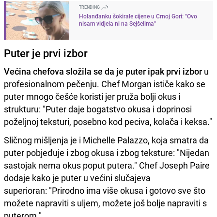
TRENDING
Holanđanku šokirale cijene u Crnoj Gori: "Ovo
nisam vidjela ni na Sejšelima"
Puter je prvi izbor
Većina chefova složila se da je puter ipak prvi izbor
u
profesionalnom pečenju. Chef Morgan ističe kako se
puter mnogo češće koristi jer pruža bolji okus i
strukturu: "Puter daje bogatstvo okusa i doprinosi
poželjnoj teksturi, posebno kod peciva, kolača i keksa."
Sličnog mišljenja je i Michelle Palazzo, koja smatra da
puter pobjeđuje i zbog okusa i zbog teksture: "Nijedan
sastojak nema okus poput putera." Chef Joseph Paire
dodaje kako je puter u većini slučajeva
superioran: "Prirodno ima više okusa i gotovo sve što
možete napraviti s uljem, možete još bolje napraviti s
puterom."