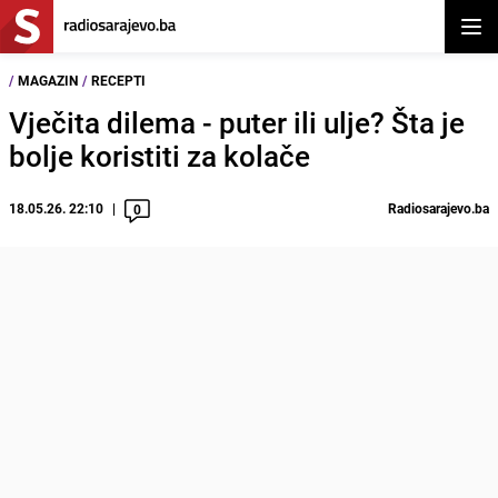
Otvor
/
MAGAZIN
/
RECEPTI
Vječita dilema - puter ili ulje? Šta je
bolje koristiti za kolače
18.05.26. 22:10
Radiosarajevo.ba
0