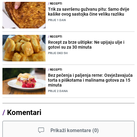
/
RECEPTI
Trik za savršenu gužvanu pitu: Samo dvije
kašike ovog sastojka čine veliku razliku
PRIJE 1 DAN
/
RECEPTI
Recept za brze uštipke: Ne upijaju ulje i
gotovi su za 30 minuta
PRIJE OKO 5H
/
RECEPTI
Bez pečenja i paljenja rerne: Osvježavajuća
torta s piškotama i malinama gotova za 15
minuta
PRIJE 2 DANA
/
Komentari
Prikaži komentare
(
0
)