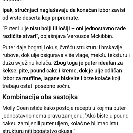
Ipak, stručnjaci naglašavaju da konačan izbor zavisi
od vrste deserta koji pripremate
.
"Puter i ulje
nisu bolji ili lošiji – oni jednostavno rade
različite stvari
", objašnjava Verousce Mckibbin.
Puter daje bogatiji okus, čvršću strukturu i hrskavije
rubove, dok ulje osigurava više vlage, mekšu teksturu i
dužu svježinu kolača.
Zbog toga je puter idealan za
kekse, pite, pound cake i kreme, dok je ulje odličan
izbor za muffine, lagane biskvite i brze kolače
koji
trebaju ostati posebno sočni.
Kombinacija oba sastojka
Molly Coen ističe kako postoje recepti u kojima puter
jednostavno nema pravu zamjenu: "Ako biste u pound
cakeu zamijenili puter uljem, kolač ne bi imao istu
strukturu niti bogatstvo okusa."