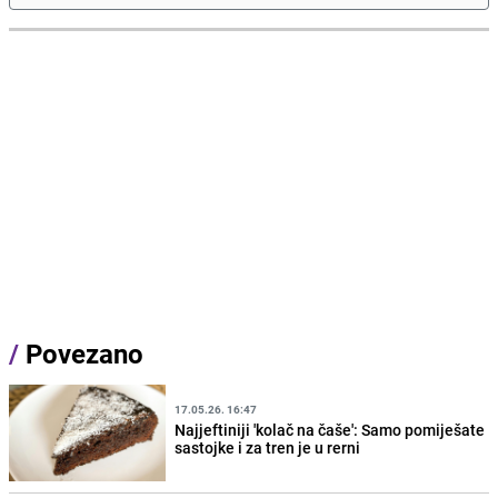
/
Povezano
17.05.26. 16:47
Najjeftiniji 'kolač na čaše': Samo pomiješate
sastojke i za tren je u rerni