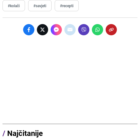
#kolači
#savjeti
#recepti
/
Najčitanije