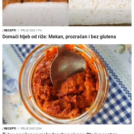
/
RECEPTI
I
PRIJE OKO 17H
Domaći hljeb od riže: Mekan, prozračan i bez glutena
/
RECEPTI
I
PRIJE OKO 20H