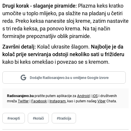
Drugi korak - slaganje piramide:
Plazma keks kratko
umočite u toplo mlijeko, pa slažite na pladanj u četiri
reda. Preko keksa nanesite sloj kreme, zatim nastavite
s tri reda keksa, pa ponovo krema. Na taj način
formirajte prepoznatljiv oblik piramide.
Završni detalj:
Kolač ukrasite šlagom.
Najbolje je da
kolač prije serviranja odstoji nekoliko sati u frižideru
kako bi keks omekšao i povezao se s kremom.
Dodajte Radiosarajevo.ba u omiljene Google izvore
Radiosarajevo.ba
pratite putem aplikacije za
Android
|
iOS
i društvenih
mreža
Twitter
|
Facebook
|
Instagram
, kao i putem našeg
Viber
Chata.
#recepti
#kolači
#tradicija