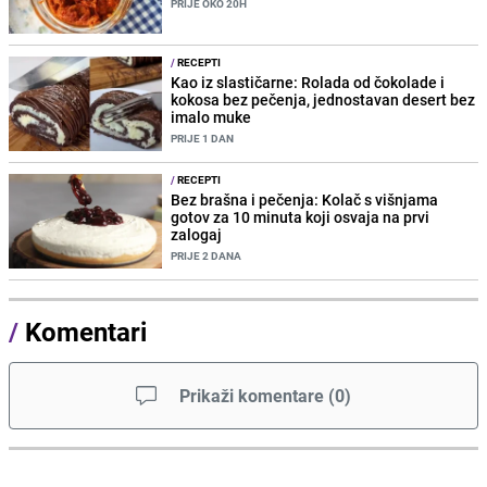
PRIJE OKO 20H
/
RECEPTI
Kao iz slastičarne: Rolada od čokolade i
kokosa bez pečenja, jednostavan desert bez
imalo muke
PRIJE 1 DAN
/
RECEPTI
Bez brašna i pečenja: Kolač s višnjama
gotov za 10 minuta koji osvaja na prvi
zalogaj
PRIJE 2 DANA
/
Komentari
Prikaži komentare
(
0
)