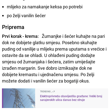
mlijeko za namakanje keksa po potrebi
po želji vanilin šećer
Priprema
Prvi korak - krema:
Žumanjke i šećer kuhajte na pari
dok ne dobijete glatku smjesu. Posebno skuhajte
puding od vanilije u mlijeku prema uputama s vrećice i
ostavite da se ohladi. U ohlađeni puding dodajte
smjesu od žumanjaka i šećera, zatim umiješajte
izrađen margarin. Sve dobro izmiksajte dok ne
dobijete kremastu i ujednačenu smjesu. Po želji
možete dodati i vanilin šećer za bogatiji okus.
TRENDING
Elektroprivreda obavijestila građane: Veliki broj
sarajevskih ulica danas bez struje