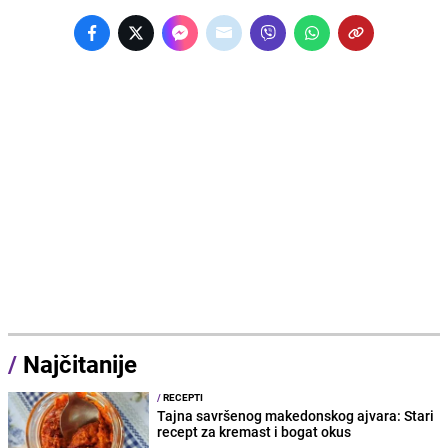
/
Najčitanije
/
RECEPTI
Tajna savršenog makedonskog ajvara: Stari
recept za kremast i bogat okus