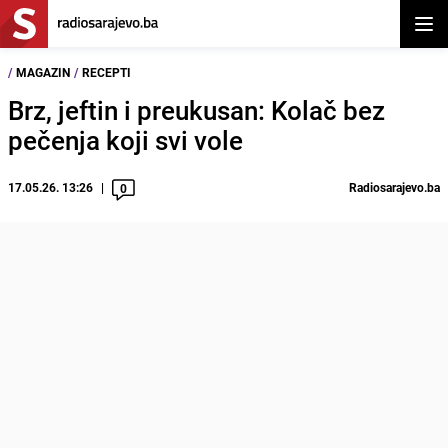
Otvor
/
MAGAZIN
/
RECEPTI
Brz, jeftin i preukusan: Kolač bez
pečenja koji svi vole
17.05.26. 13:26
Radiosarajevo.ba
0