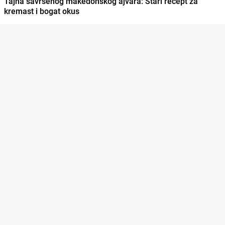
Tajna savršenog makedonskog ajvara: Stari recept za
kremast i bogat okus