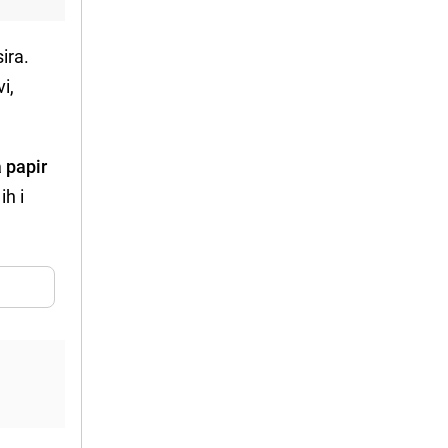
ira.
i,
a papir
ih i