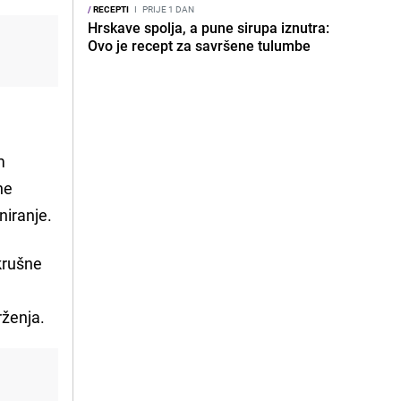
/
RECEPTI
I
PRIJE 1 DAN
Hrskave spolja, a pune sirupa iznutra:
Ovo je recept za savršene tulumbe
m
ne
niranje.
 krušne
rženja.