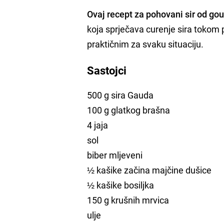
Ovaj recept za pohovani sir od go
koja sprječava curenje sira tokom pr
praktičnim za svaku situaciju.
Sastojci
500 g sira Gauda
100 g glatkog brašna
4 jaja
sol
biber mljeveni
½ kašike začina majčine dušice
½ kašike bosiljka
150 g krušnih mrvica
ulje