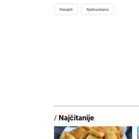
#recepti
#jednostavno
/
Najčitanije