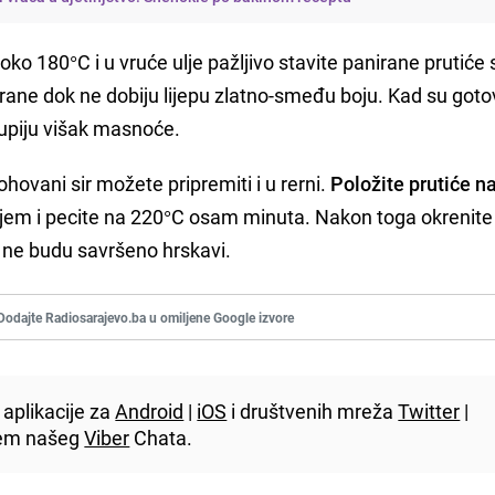
 oko 180°C i u vruće ulje pažljivo stavite panirane prutiće s
trane dok ne dobiju lijepu zlatno-smeđu boju. Kad su gotov
 upiju višak masnoće.
pohovani sir možete pripremiti i u rerni.
Položite prutiće n
uljem i pecite na 220°C osam minuta. Nakon toga okrenite 
 ne budu savršeno hrskavi.
Dodajte Radiosarajevo.ba u omiljene Google izvore
aplikacije za
Android
|
iOS
i društvenih mreža
Twitter
|
utem našeg
Viber
Chata.