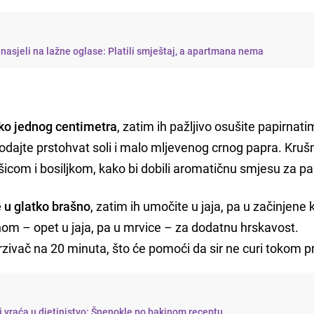
j nasjeli na lažne oglase: Platili smještaj, a apartmana nema
oko jednog centimetra
, zatim ih pažljivo osušite papirnati
dodajte prstohvat soli i malo mljevenog crnog papra. Kruš
com i bosiljkom, kako bi dobili aromatičnu smjesu za pa
e u glatko brašno
, zatim ih umočite u jaja, pa u začinjene
om – opet u jaja, pa u mrvice – za dodatnu hrskavost.
rzivač na 20 minuta, što će pomoći da sir ne curi tokom p
i vraća u djetinjstvo: Šnenokle po bakinom receptu