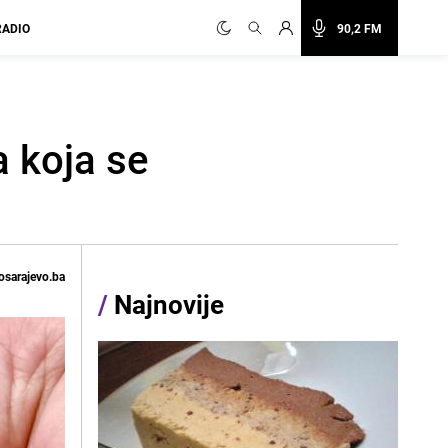
RADIO
90,2 FM
a koja se
osarajevo.ba
/
Najnovije