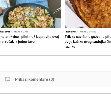
RECEPTI
I
PRIJE 1 DAN
/
RECEPTI
I
PRIJE 2 DANA
mate tikvice i piletinu? Napravite ovaj
Trik za savršenu gužvanu pit
rzi ručak iz jedne tave
dvije kašike ovog sastojka či
razliku
Prikaži komentare
(
0
)