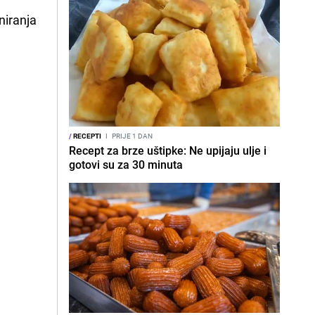
niranja
/
RECEPTI
I
PRIJE 1 DAN
Recept za brze uštipke: Ne upijaju ulje i
gotovi su za 30 minuta