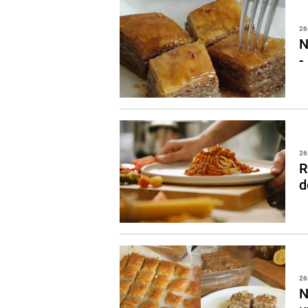
26
N
-
26
R
d
26
N