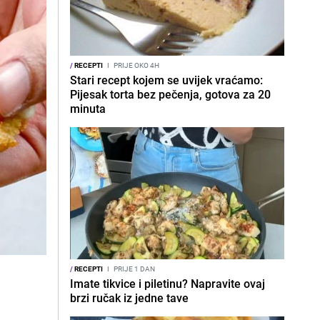
/
RECEPTI
I
PRIJE OKO 4H
Stari recept kojem se uvijek vraćamo:
Pijesak torta bez pečenja, gotova za 20
minuta
/
RECEPTI
I
PRIJE 1 DAN
Imate tikvice i piletinu? Napravite ovaj
brzi ručak iz jedne tave