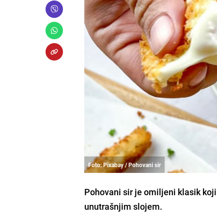
Foto: Pixabay / Pohovani sir
Pohovani sir je omiljeni klasik k
unutrašnjim slojem.