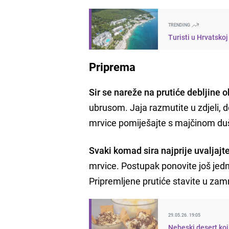
TRENDING
Turisti u Hrvatsko
Priprema
Sir se nareže na prutiće debljine 
ubrusom. Jaja razmutite u zdjeli, 
mrvice pomiješajte s majčinom duši
Svaki komad sira najprije uvaljajt
mrvice. Postupak ponovite još jedn
Pripremljene prutiće stavite u zam
29.05.26. 19:05
Nebeski desert koj