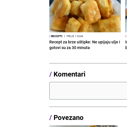
/
RECEPTI
I
PRIJE 1 DAN
/
Recept za brze uštipke: Ne upijaju ulje i
I
gotovi su za 30 minuta
b
/
Komentari
/
Povezano