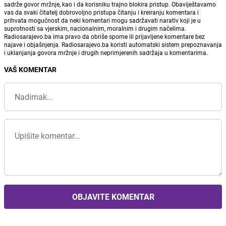
sadrže govor mržnje, kao i da korisniku trajno blokira pristup. Obaviještavamo
vas da svaki čitatelj dobrovoljno pristupa čitanju i kreiranju komentara i
prihvata mogućnost da neki komentari mogu sadržavati narativ koji je u
suprotnosti sa vjerskim, nacionalnim, moralnim i drugim načelima.
Radiosarajevo.ba ima pravo da obriše sporne ili prijavljene komentare bez
najave i objašnjenja. Radiosarajevo.ba koristi automatski sistem prepoznavanja
i uklanjanja govora mržnje i drugih neprimjerenih sadržaja u komentarima.
VAŠ KOMENTAR
OBJAVITE KOMENTAR