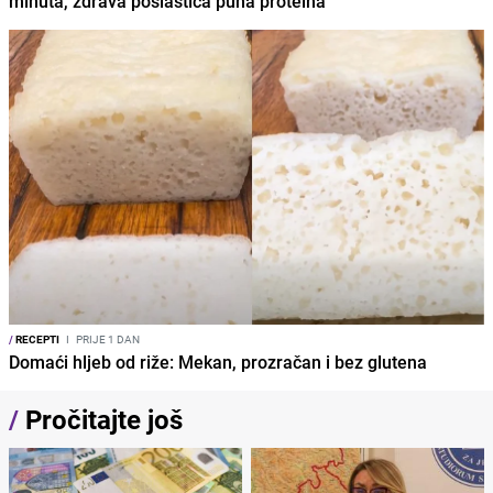
minuta, zdrava poslastica puna proteina
/
RECEPTI
I
PRIJE 1 DAN
Domaći hljeb od riže: Mekan, prozračan i bez glutena
/
Pročitajte još