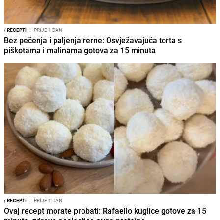
/
RECEPTI
I
PRIJE 1 DAN
Bez pečenja i paljenja rerne: Osvježavajuća torta s
piškotama i malinama gotova za 15 minuta
/
RECEPTI
I
PRIJE 1 DAN
Ovaj recept morate probati: Rafaello kuglice gotove za 15