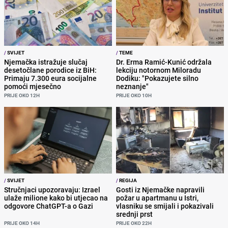
/
SVIJET
/
TEME
Njemačka istražuje slučaj
Dr. Erma Ramić-Kunić održala
desetočlane porodice iz BiH:
lekciju notornom Miloradu
Primaju 7.300 eura socijalne
Dodiku: "Pokazujete silno
pomoći mjesečno
neznanje"
PRIJE OKO 12H
PRIJE OKO 10H
/
SVIJET
/
REGIJA
Stručnjaci upozoravaju: Izrael
Gosti iz Njemačke napravili
ulaže milione kako bi utjecao na
požar u apartmanu u Istri,
odgovore ChatGPT-a o Gazi
vlasniku se smijali i pokazivali
srednji prst
PRIJE OKO 14H
PRIJE OKO 22H