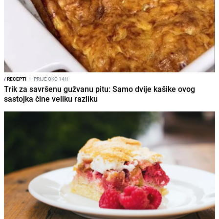
/
RECEPTI
I
PRIJE OKO 14H
Trik za savršenu gužvanu pitu: Samo dvije kašike ovog
sastojka čine veliku razliku