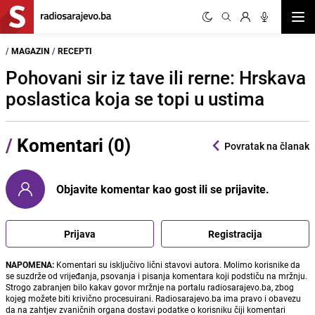
Otvor
/
MAGAZIN
/
RECEPTI
Pohovani sir iz tave ili rerne: Hrskava
poslastica koja se topi u ustima
/
Komentari (0)
Povratak na članak
Objavite komentar kao gost ili se prijavite.
Prijava
Registracija
NAPOMENA:
Komentari su isključivo lični stavovi autora. Molimo korisnike da
se suzdrže od vrijeđanja, psovanja i pisanja komentara koji podstiču na mržnju.
Strogo zabranjen bilo kakav govor mržnje na portalu radiosarajevo.ba, zbog
kojeg možete biti krivično procesuirani. Radiosarajevo.ba ima pravo i obavezu
da na zahtjev zvaničnih organa dostavi podatke o korisniku čiji komentari