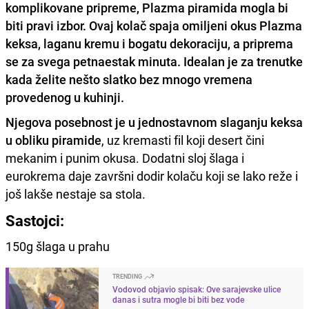
komplikovane pripreme, Plazma piramida mogla bi
biti pravi izbor. Ovaj kolač spaja omiljeni okus Plazma
keksa, laganu kremu i bogatu dekoraciju, a priprema
se za svega petnaestak minuta. Idealan je za trenutke
kada želite nešto slatko bez mnogo vremena
provedenog u kuhinji.
Njegova posebnost je u jednostavnom slaganju keksa
u obliku piramide
, uz kremasti fil koji desert čini
mekanim i punim okusa. Dodatni sloj šlaga i
eurokrema daje završni dodir kolaču koji se lako reže i
još lakše nestaje sa stola.
Sastojci:
150g šlaga u prahu
TRENDING
Vodovod objavio spisak: Ove sarajevske ulice
danas i sutra mogle bi biti bez vode