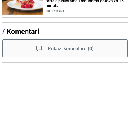
torta s piškotama i malinama gotova za 15
minuta
PRIJE 2 DANA
/
Komentari
Prikaži komentare
(
0
)