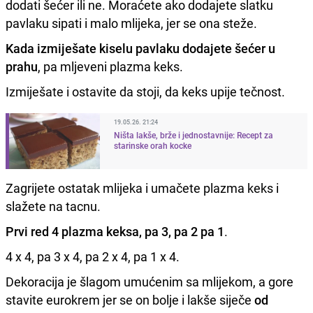
dodati šećer ili ne. Moraćete ako dodajete slatku
pavlaku sipati i malo mlijeka, jer se ona steže.
Kada izmiješate kiselu pavlaku dodajete šećer u
prahu
, pa mljeveni plazma keks.
Izmiješate i ostavite da stoji, da keks upije tečnost.
19.05.26. 21:24
Ništa lakše, brže i jednostavnije: Recept za
starinske orah kocke
Zagrijete ostatak mlijeka i umačete plazma keks i
slažete na tacnu.
Prvi red 4 plazma keksa, pa 3, pa 2 pa 1
.
4 x 4, pa 3 x 4, pa 2 x 4, pa 1 x 4.
Dekoracija je šlagom umućenim sa mlijekom, a gore
stavite eurokrem jer se on bolje i lakše siječe
od