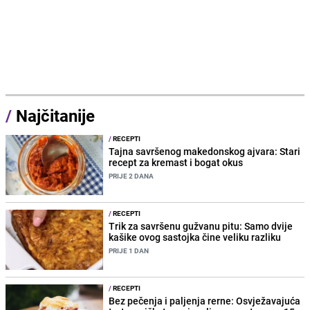
/
Najčitanije
/
RECEPTI
Tajna savršenog makedonskog ajvara: Stari
recept za kremast i bogat okus
PRIJE 2 DANA
/
RECEPTI
Trik za savršenu gužvanu pitu: Samo dvije
kašike ovog sastojka čine veliku razliku
PRIJE 1 DAN
/
RECEPTI
Bez pečenja i paljenja rerne: Osvježavajuća