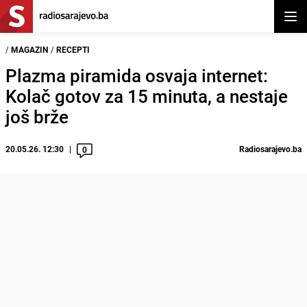
Otvor
/
MAGAZIN
/
RECEPTI
Plazma piramida osvaja internet:
Kolač gotov za 15 minuta, a nestaje
još brže
20.05.26. 12:30
Radiosarajevo.ba
0