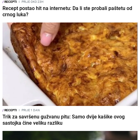
/
RECEPTI
I
PRIJE OKO 23H
Recept postao hit na internetu: Da li ste probali paštetu od
crnog luka?
/
RECEPTI
I
PRIJE 1 DAN
Trik za savršenu gužvanu pitu: Samo dvije kašike ovog
sastojka čine veliku razliku