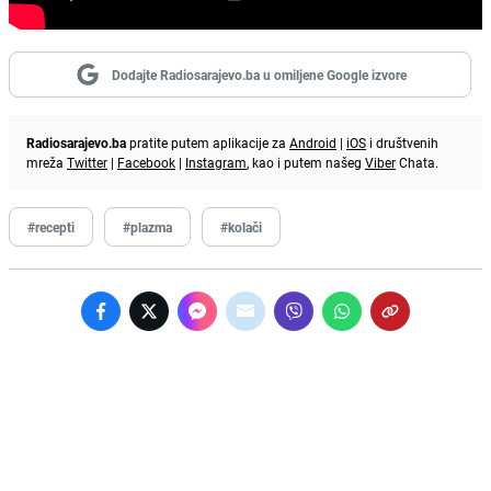
Dodajte Radiosarajevo.ba u omiljene Google izvore
Radiosarajevo.ba
pratite putem aplikacije za
Android
|
iOS
i društvenih
mreža
Twitter
|
Facebook
|
Instagram
, kao i putem našeg
Viber
Chata.
#recepti
#plazma
#kolači