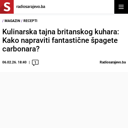
Otvor
/
MAGAZIN
/
RECEPTI
Kulinarska tajna britanskog kuhara:
Kako napraviti fantastične špagete
carbonara?
06.02.26. 18:40
Radiosarajevo.ba
1