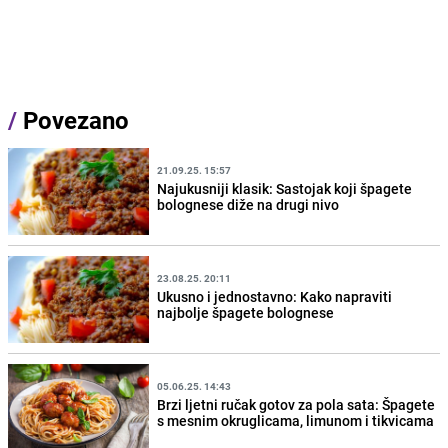
/
Povezano
21.09.25. 15:57
Najukusniji klasik: Sastojak koji špagete
bolognese diže na drugi nivo
23.08.25. 20:11
Ukusno i jednostavno: Kako napraviti
najbolje špagete bolognese
05.06.25. 14:43
Brzi ljetni ručak gotov za pola sata: Špagete
s mesnim okruglicama, limunom i tikvicama