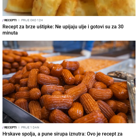
/
RECEPTI
I
PRIJE OKO 12H
Recept za brze uštipke: Ne upijaju ulje i gotovi su za 30
minuta
/
RECEPTI
I
PRIJE 1 DAN
Hrskave spolja, a pune sirupa iznutra: Ovo je recept za