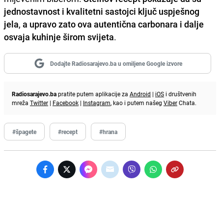
jednostavnost i kvalitetni sastojci ključ uspješnog
jela
,
a upravo zato ova autentična carbonara i dalje
osvaja kuhinje širom svijeta
.
Dodajte Radiosarajevo.ba u omiljene Google izvore
Radiosarajevo.ba
pratite putem aplikacije za
Android
|
iOS
i društvenih
mreža
Twitter
|
Facebook
|
Instagram
, kao i putem našeg
Viber
Chata.
#špagete
#recept
#hrana