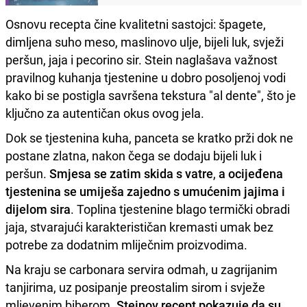
Osnovu recepta čine kvalitetni sastojci: špagete,
dimljena suho meso, maslinovo ulje, bijeli luk, svježi
peršun, jaja i pecorino sir. Stein naglašava važnost
pravilnog kuhanja tjestenine u dobro posoljenoj vodi
kako bi se postigla savršena tekstura "al dente", što je
ključno za autentičan okus ovog jela.
Dok se tjestenina kuha, panceta se kratko prži dok ne
postane zlatna, nakon čega se dodaju bijeli luk i
peršun.
Smjesa se zatim skida s vatre
,
a ocijeđena
tjestenina se umiješa zajedno s umućenim jajima i
dijelom sira
. Toplina tjestenine blago termički obradi
jaja, stvarajući karakterističan kremasti umak bez
potrebe za dodatnim mliječnim proizvodima.
Na kraju se carbonara servira odmah, u zagrijanim
tanjirima, uz posipanje preostalim sirom i svježe
mljevenim biberom.
Steinov recept pokazuje da su