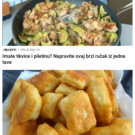
/
RECEPTI
I
PRIJE OKO 7H
Imate tikvice i piletinu? Napravite ovaj brzi ručak iz jedne
tave