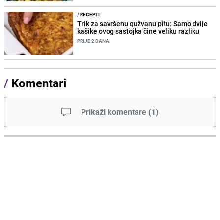
/
RECEPTI
Trik za savršenu gužvanu pitu: Samo dvije
kašike ovog sastojka čine veliku razliku
PRIJE 2 DANA
/
Komentari
Prikaži komentare
(
1
)