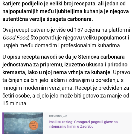
karijere podijelio je veliki broj recepata, ali jedan od
najpopularnijih među ljubiteljima kuhanja je njegova
autentična verzija špageta carbonara.
Ovaj recept ostvario je više od 157 ocjena na platformi
Good Food
, što potvrđuje njegovu veliku popularnost i
uspjeh među domaćim i profesionalnim kuharima.
U opisu recepta navodi se da je Steinova carbonara
jednostavna za pripremu
,
izuzetno ukusna i prirodno
kremasta
,
iako u njoj nema vrhnja za kuhanje
. Upravo
ta činjenica čini jelo lakšim i zdravijim u poređenju s
mnogim modernim verzijama. Recept je predviđen za
četiri osobe, a cijelo jelo može biti gotovo za manje od
15 minuta.
TRENDING
Imali su razlog: Crnogorci pognuli glave na
intoniranju himni u Zagrebu