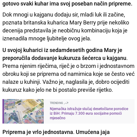
gotovo svaki kuhar ima svoj poseban način pripreme.
Dok mnogi u kajganu dodaju sir, mladi luk ili začine,
poznata britanska kuharica Mary Berry prije nekoliko
decenija predstavila je neobičnu kombinaciju koja je
iznenadila mnoge ljubitelje ovog jela.
U svojoj kuharici iz sedamdesetih godina Mary je
preporučila dodavanje kukuruza šećerca u kajganu
.
Prema njenim riječima, riječ je o brzom i jednostavnom
obroku koji se priprema od namirnica koje se često već
nalaze u kuhinji. Važno je, naglasila je, dobro ocijediti
kukuruz kako jelo ne bi postalo previše rijetko.
TRENDING
Njemačka istražuje slučaj desetočlane porodice
iz BiH: Primaju 7.300 eura socijalne pomoći
mjesečno
Priprema je vrlo jednostavna
.
Umućena jaja