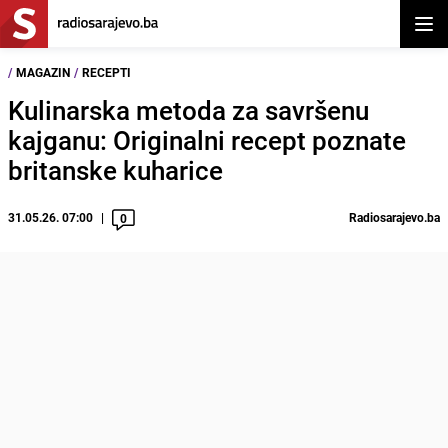
Otvor
/
MAGAZIN
/
RECEPTI
Kulinarska metoda za savršenu
kajganu: Originalni recept poznate
britanske kuharice
31.05.26. 07:00
Radiosarajevo.ba
0