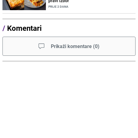
pravi izbor
PRIJE 2 DANA
/
Komentari
Prikaži komentare
(
0
)