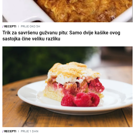
/
RECEPTI
I
PRIJE OKO 5H
Trik za savršenu gužvanu pitu: Samo dvije kašike ovog
sastojka čine veliku razliku
/
RECEPTI
I
PRIJE 1 DAN