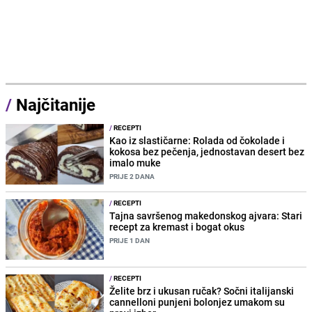
/
Najčitanije
/
RECEPTI
Kao iz slastičarne: Rolada od čokolade i
kokosa bez pečenja, jednostavan desert bez
imalo muke
PRIJE 2 DANA
/
RECEPTI
Tajna savršenog makedonskog ajvara: Stari
recept za kremast i bogat okus
PRIJE 1 DAN
/
RECEPTI
Želite brz i ukusan ručak? Sočni italijanski
cannelloni punjeni bolonjez umakom su