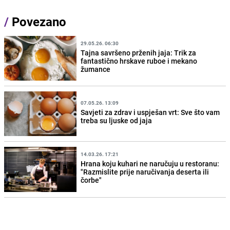
/
Povezano
29.05.26. 06:30
Tajna savršeno prženih jaja: Trik za
fantastično hrskave ruboe i mekano
žumance
07.05.26. 13:09
Savjeti za zdrav i uspješan vrt: Sve što vam
treba su ljuske od jaja
14.03.26. 17:21
Hrana koju kuhari ne naručuju u restoranu:
"Razmislite prije naručivanja deserta ili
čorbe"