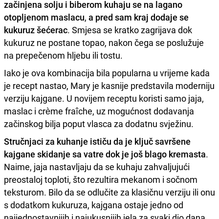
začinjena solju i biberom kuhaju se na lagano
otopljenom maslacu
,
a pred sam kraj dodaje se
kukuruz šećerac
. Smjesa se kratko zagrijava dok
kukuruz ne postane topao, nakon čega se poslužuje
na prepečenom hljebu ili tostu.
Iako je ova kombinacija bila popularna u vrijeme kada
je recept nastao, Mary je kasnije predstavila moderniju
verziju kajgane. U novijem receptu koristi samo jaja,
maslac i crème fraîche, uz mogućnost dodavanja
začinskog bilja poput vlasca za dodatnu svježinu.
Stručnjaci za kuhanje ističu da je ključ savršene
kajgane skidanje sa vatre dok je još blago kremasta
.
Naime, jaja nastavljaju da se kuhaju zahvaljujući
preostaloj toploti, što rezultira mekanom i sočnom
teksturom. Bilo da se odlučite za klasičnu verziju ili onu
s dodatkom kukuruza, kajgana ostaje jedno od
najjednostavnijih i najukusnijih jela za svaki dio dana.