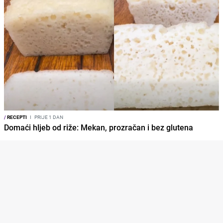
/
RECEPTI
I
PRIJE 1 DAN
Domaći hljeb od riže: Mekan, prozračan i bez glutena