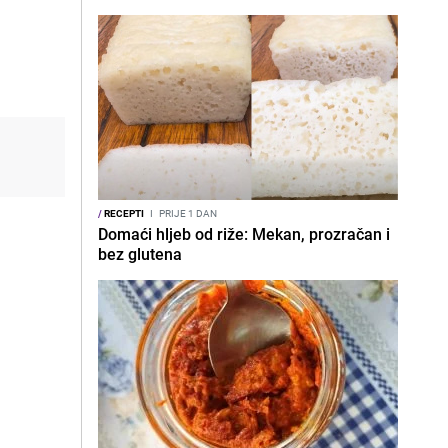
/
RECEPTI
I
PRIJE 1 DAN
Domaći hljeb od riže: Mekan, prozračan i
bez glutena