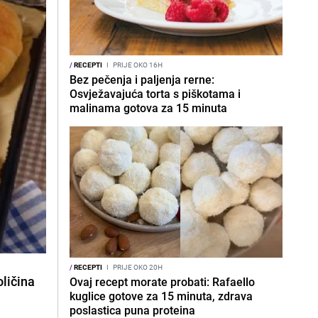
/
RECEPTI
I
PRIJE OKO 16H
Bez pečenja i paljenja rerne:
Osvježavajuća torta s piškotama i
malinama gotova za 15 minuta
/
RECEPTI
I
PRIJE OKO 20H
oličina
Ovaj recept morate probati: Rafaello
kuglice gotove za 15 minuta, zdrava
poslastica puna proteina