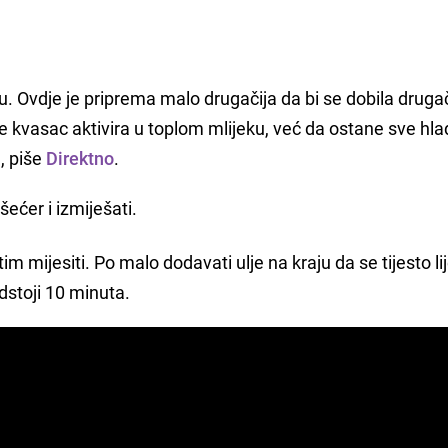
. Ovdje je priprema malo drugačija da bi se dobila drugač
 se kvasac aktivira u toplom mlijeku, već da ostane sve hl
e, piše
Direktno
.
šećer i izmiješati.
tim mijesiti. Po malo dodavati ulje na kraju da se tijesto li
odstoji 10 minuta.