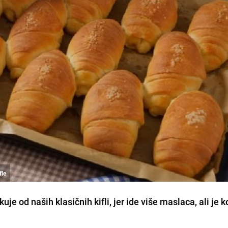
fle
uje od naših klasičnih kifli, jer ide više maslaca, ali je k