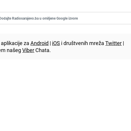
Dodajte Radiosarajevo.ba u omiljene Google izvore
aplikacije za
Android
|
iOS
i društvenih mreža
Twitter
|
utem našeg
Viber
Chata.