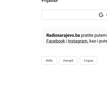
Prijatno!
Radiosarajevo.ba
pratite putem 
Facebook
|
Instagram
, kao i p
#kifle
#recepti
#Japan