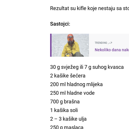
Rezultat su kifle koje nestaju sa st
Sastojci:
TRENDING
Nekoliko dana nako
30 g svježeg ili 7 g suhog kvasca
2 kašike šećera
200 ml hladnog mlijeka
250 ml hladne vode
700 g brašna
1 kašika soli
2 – 3 kašike ulja
250 g maslaca