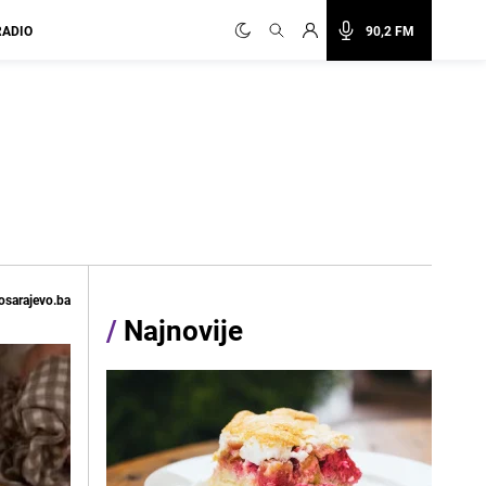
RADIO
90,2 FM
osarajevo.ba
/
Najnovije