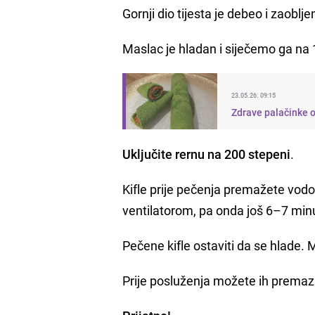
Gornji dio tijesta je debeo i zaoblj
Maslac je hladan i siječemo ga na 
23.05.26. 09:15
Zdrave palačinke o
Uključite rernu na 200 stepeni
.
Kifle prije pečenja premažete vodom
ventilatorom, pa onda još 6–7 min
Pečene kifle ostaviti da se hlade. 
Prije posluženja možete ih premaza