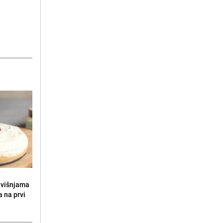
s višnjama
a na prvi