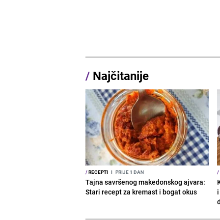
/
Najčitanije
/
RECEPTI
I
PRIJE 1 DAN
/
Tajna savršenog makedonskog ajvara:
Stari recept za kremast i bogat okus