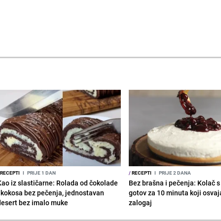
RECEPTI
I
PRIJE 1 DAN
/
RECEPTI
I
PRIJE 2 DANA
Kao iz slastičarne: Rolada od čokolade
Bez brašna i pečenja: Kolač 
i kokosa bez pečenja, jednostavan
gotov za 10 minuta koji osvaj
desert bez imalo muke
zalogaj