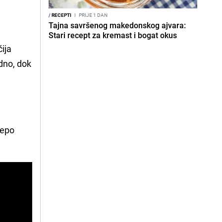
/
RECEPTI
I
PRIJE 1 DAN
Tajna savršenog makedonskog ajvara:
Stari recept za kremast i bogat okus
ija
adno, dok
jepo