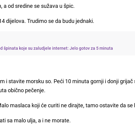
en, a od sredine se sužava u špic.
14 dijelova. Trudimo se da budu jednaki.
d špinata koje su zaludjele internet: Jelo gotov za 5 minuta
 i stavite morsku so. Peći 10 minuta gornji i donji grijač
uta obično pečenje.
Malo maslaca koji će curiti ne dirajte, tamo ostavite da se
ti sa malo ulja, a i ne morate.