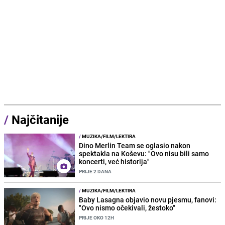
/
Najčitanije
/
MUZIKA/FILM/LEKTIRA
Dino Merlin Team se oglasio nakon
spektakla na Koševu: "Ovo nisu bili samo
koncerti, već historija"
PRIJE 2 DANA
/
MUZIKA/FILM/LEKTIRA
Baby Lasagna objavio novu pjesmu, fanovi:
"Ovo nismo očekivali, žestoko"
PRIJE OKO 12H