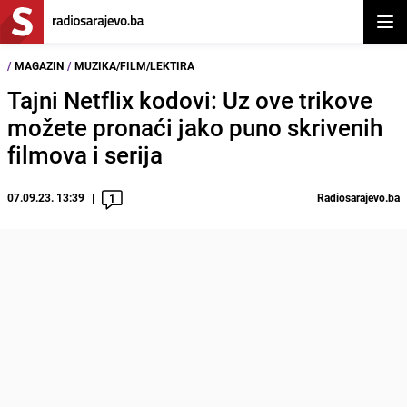
Otvor
/
MAGAZIN
/
MUZIKA/FILM/LEKTIRA
Tajni Netflix kodovi: Uz ove trikove
možete pronaći jako puno skrivenih
filmova i serija
07.09.23. 13:39
Radiosarajevo.ba
1