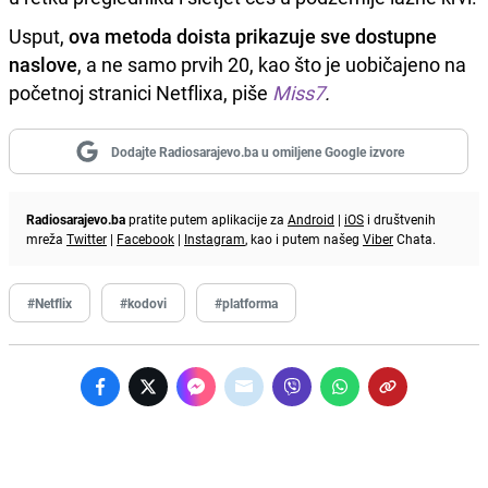
Usput,
ova metoda doista prikazuje sve dostupne
naslove
, a ne samo prvih 20, kao što je uobičajeno na
početnoj stranici Netflixa, piše
Miss7
.
Dodajte Radiosarajevo.ba u omiljene Google izvore
Radiosarajevo.ba
pratite putem aplikacije za
Android
|
iOS
i društvenih
mreža
Twitter
|
Facebook
|
Instagram
, kao i putem našeg
Viber
Chata.
#Netflix
#kodovi
#platforma