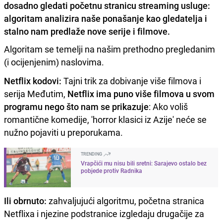
dosadno gledati početnu stranicu streaming usluge:
algoritam analizira naše ponašanje kao gledatelja i
stalno nam predlaže nove serije i filmove.
Algoritam se temelji na našim prethodno pregledanim
(i ocijenjenim) naslovima.
Netflix kodovi:
Tajni trik za dobivanje više filmova i
serija Međutim,
Netflix ima puno više filmova u svom
programu nego što nam se prikazuje
: Ako voliš
romantične komedije, 'horror klasici iz Azije' neće se
nužno pojaviti u preporukama.
TRENDING
Vrapčići mu nisu bili sretni: Sarajevo ostalo bez
pobjede protiv Radnika
Ili obrnuto:
zahvaljujući algoritmu, početna stranica
Netflixa i njezine podstranice izgledaju drugačije za