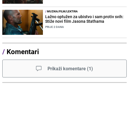
/
MUZIKA/FILM/LEKTIRA
Lažno optužen za ubistvo i sam protiv svih:
Stiže novi film Jasona Stathama
PRIJE 2 DANA
/
Komentari
Prikaži komentare
(
1
)