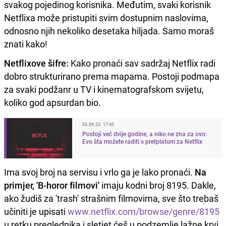
svakog pojedinog korisnika. Međutim, svaki korisnik
Netflixa može pristupiti svim dostupnim naslovima,
odnosno njih nekoliko desetaka hiljada. Samo moraš
znati kako!
Netflixove šifre:
Kako pronaći sav sadržaj Netflix radi
dobro strukturirano prema mapama. Postoji podmapa
za svaki podžanr u TV i kinematografskom svijetu,
koliko god apsurdan bio.
03.09.23. 17:45
Postoji već dvije godine, a niko ne zna za ovo:
Evo šta možete raditi s pretplatom za Netflix
Ima svoj broj na servisu i vrlo ga je lako pronaći.
Na
primjer, 'B-horor filmovi'
imaju kodni broj 8195. Dakle,
ako žudiš za 'trash' strašnim filmovima, sve što trebaš
učiniti je upisati
www.netflix.com/browse/genre/8195
u retku preglednika i sletjet ćeš u podzemlje lažne krvi.