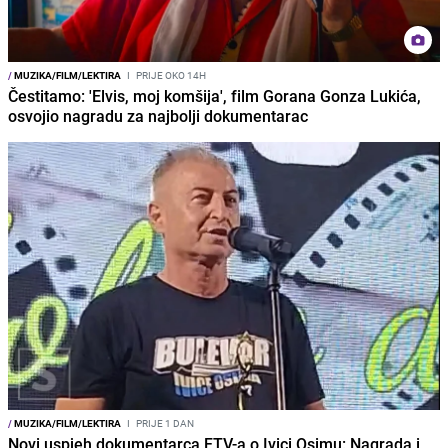
/
MUZIKA/FILM/LEKTIRA
I
PRIJE OKO 14H
Čestitamo: 'Elvis, moj komšija', film Gorana Gonza Lukića,
osvojio nagradu za najbolji dokumentarac
/
MUZIKA/FILM/LEKTIRA
I
PRIJE 1 DAN
Novi uspjeh dokumentarca FTV-a o Ivici Osimu: Nagrada i