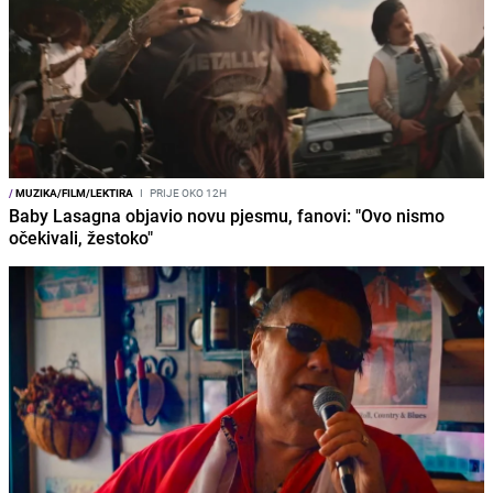
/
MUZIKA/FILM/LEKTIRA
I
PRIJE OKO 12H
Baby Lasagna objavio novu pjesmu, fanovi: "Ovo nismo
očekivali, žestoko"