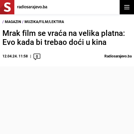
Otvor
/
MAGAZIN
/
MUZIKA/FILM/LEKTIRA
Mrak film se vraća na velika platna:
Evo kada bi trebao doći u kina
12.04.24. 11:58
Radiosarajevo.ba
0