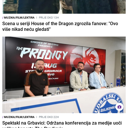
/
MUZIKA/FILM/LEKTIRA
I
PRIJE OKO 13H
Scena u seriji House of the Dragon zgrozila fanove: "Ovo
više nikad neću gledati"
/
MUZIKA/FILM/LEKTIRA
I
PRIJE OKO 22H
Spektakl na Grbavici: Održana konferencija za medije uoči