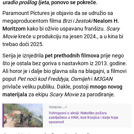
uradio prošlog ljeta
, ponovo se pokreće.
Paramount Pictures je objavio da se udružio sa
megaproducentom filma
Brzi i žestoki
Nealom H.
Moritzom
kako bi oživio uspavanu franšizu.
Scary
Movie
kreće u produkciju na jesen 2024., a u kina bi
trebao doći 2025.
Serija je iznjedrila
pet prethodnih filmova
prije nego
što je ostala bez goriva s nastavkom iz 2013. godine.
Ali horor je i dalje bio glavna sila na blagajni, a filmovi
poput
Pet noći kod
Freddyja, Osmijeh
i
M3GAN
privlače veliku publiku. Dakle, postoji
mnogo novog
materijala
za ekipu
Scary Movie
za parodiranje.
TRENDING
Vatrogasci u akciji: Nekoliko požara
zabilježeno u HNK, kod Konjica i dalje traje
opasnost