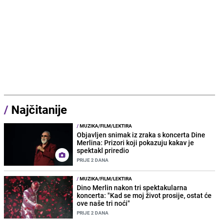
/
Najčitanije
/
MUZIKA/FILM/LEKTIRA
Objavljen snimak iz zraka s koncerta Dine
Merlina: Prizori koji pokazuju kakav je
spektakl priredio
PRIJE 2 DANA
/
MUZIKA/FILM/LEKTIRA
Dino Merlin nakon tri spektakularna
koncerta: "Kad se moj život prosije, ostat će
ove naše tri noći"
PRIJE 2 DANA