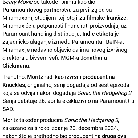
Scary Movie
se također snima kao dio
Paramountovog partnerstva
za prvi izgled sa
Miramaxom, studijom koji stoji iza
filmske franšize
.
Miramax će u potpunosti financirati proizvodnju, uz
Paramount handling distribuciju.
Indie etiketa
je
zajedničko ulaganje između Paramounta i BeIN-a.
Miramax je nedavno objavio da ima novog izvršnog
direktora u bivšem šefu MGM-a
Jonathanu
Glickmanu
.
Trenutno,
Moritz
radi kao
izvršni producent na
Knuckles
, originalnoj seriji događaja od šest epizoda
koja se odvija nakon događaja
Sonic the Hedgehog 2
.
Serija debituje 26. aprila ekskluzivno na Paramount+ u
SAD.
Moritz također producira
Sonic the Hedgehog 3
,
zakazano za široko izdanje 20. decembra 2024.,
nakon što je prethodno bio producent na
druga dva