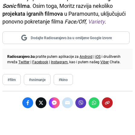
Sonic
filma
. Osim toga, Moritz razvija nekoliko
projekata igranih filmova
u Paramountu, uključujući
ponovno pokretanje filma
Face/Off,
Variety
.
Dodajte Radiosarajevo.ba u omiljene Google izvore
Radiosarajevo.ba
pratite putem aplikacije za
Android
|
iOS
i društvenih
mreža
Twitter
|
Facebook
|
Instagram
, kao i putem našeg
Viber
Chata.
#film
#snimanje
#kino