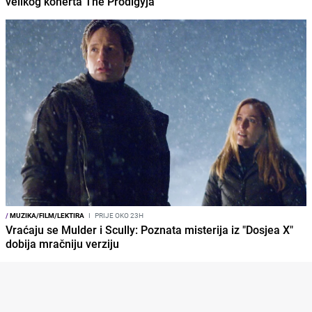
velikog konerta The Prodigyja
/
MUZIKA/FILM/LEKTIRA
I
PRIJE OKO 23H
Vraćaju se Mulder i Scully: Poznata misterija iz "Dosjea X"
dobija mračniju verziju