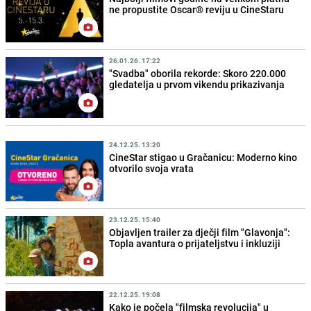
ne propustite Oscar® reviju u CineStaru
26.01.26. 17:22
"Svadba" oborila rekorde: Skoro 220.000
gledatelja u prvom vikendu prikazivanja
24.12.25. 13:20
CineStar stigao u Gračanicu: Moderno kino
otvorilo svoja vrata
23.12.25. 15:40
Objavljen trailer za dječji film "Glavonja":
Topla avantura o prijateljstvu i inkluziji
22.12.25. 19:08
Kako je počela "filmska revolucija" u