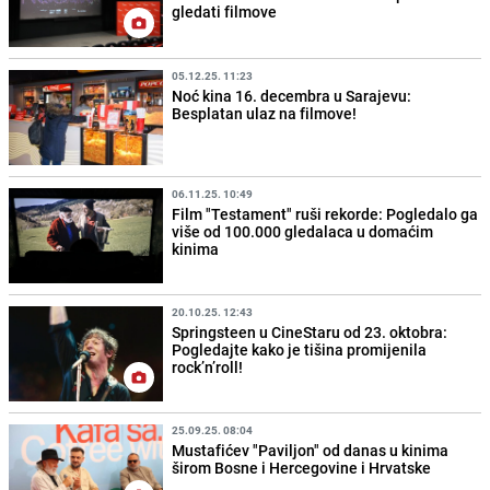
gledati filmove
05.12.25. 11:23
Noć kina 16. decembra u Sarajevu:
Besplatan ulaz na filmove!
06.11.25. 10:49
Film "Testament" ruši rekorde: Pogledalo ga
više od 100.000 gledalaca u domaćim
kinima
20.10.25. 12:43
Springsteen u CineStaru od 23. oktobra:
Pogledajte kako je tišina promijenila
rock’n’roll!
25.09.25. 08:04
Mustafićev "Paviljon" od danas u kinima
širom Bosne i Hercegovine i Hrvatske