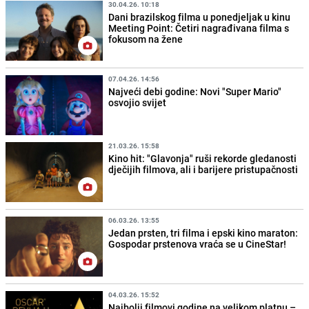
30.04.26. 10:18
Dani brazilskog filma u ponedjeljak u kinu
Meeting Point: Četiri nagrađivana filma s
fokusom na žene
07.04.26. 14:56
Najveći debi godine: Novi "Super Mario"
osvojio svijet
21.03.26. 15:58
Kino hit: "Glavonja" ruši rekorde gledanosti
dječijih filmova, ali i barijere pristupačnosti
06.03.26. 13:55
Jedan prsten, tri filma i epski kino maraton:
Gospodar prstenova vraća se u CineStar!
04.03.26. 15:52
Najbolji filmovi godine na velikom platnu –