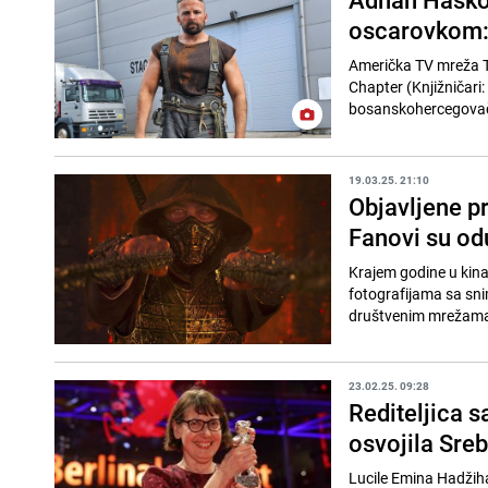
oscarovkom: 
Američka TV mreža TNT
Chapter (Knjižničari:
bosanskohercegovačk
19.03.25. 21:10
Objavljene p
Fanovi su od
Krajem godine u kina
fotografijama sa snim
društvenim mrežama. 
23.02.25. 09:28
Rediteljica s
osvojila Sre
Lucile Emina Hadžihal