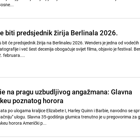
Bosne...
 biti predsjednik žirija Berlinala 2026.
it će predsjednik žirija na Berlinaleu 2026. Wenders je jedna od vodećih 
rafije i već šest decenija obogaćuje svijet filma, objavio je festival. Ber
. februara....
e na pragu uzbudljivog angažmana: Glavna
keu poznatog horora
ta po ulogama kraljice Elizabete I, Harley Quinn i Barbie, navodno se sp
ačniju" ulogu. Slavna 35-godišnja glumica trenutno je u pregovorima za 
keu horora Američki p...