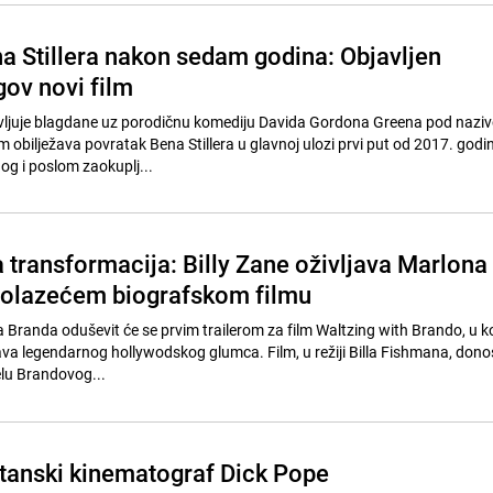
a Stillera nakon sedam godina: Objavljen
egov novi film
vljuje blagdane uz porodičnu komediju Davida Gordona Greena pod nazi
m obilježava povratak Bena Stillera u glavnoj ulozi prvi put od 2017. godine
og i poslom zaokuplj...
 transformacija: Billy Zane oživljava Marlona
dolazećem biografskom filmu
 Branda oduševit će se prvim trailerom za film Waltzing with Brando, u ko
java legendarnog hollywodskog glumca. Film, u režiji Billa Fishmana, donos
lu Brandovog...
tanski kinematograf Dick Pope