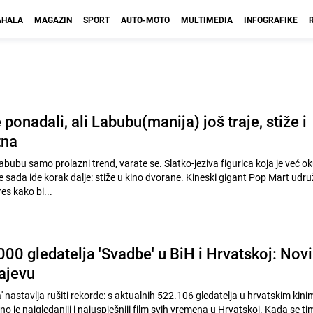
HALA
MAGAZIN
SPORT
AUTO-MOTO
MULTIMEDIA
INFOGRAFIKE
ponadali, ali Labubu(manija) još traje, stiže i
tna
 Labubu samo prolazni trend, varate se. Slatko-jeziva figurica koja je već o
ve sada ide korak dalje: stiže u kino dvorane. Kineski gigant Pop Mart udruž
es kako bi...
00 gledatelja 'Svadbe' u BiH i Hrvatskoj: Novi
rajevu
' nastavlja rušiti rekorde: s aktualnih 522.106 gledatelja u hrvatskim kinim
no je najgledaniji i najuspješniji film svih vremena u Hrvatskoj. Kada se t