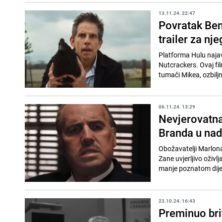
13.11.24. 22:47
Povratak Ben
trailer za nj
Platforma Hulu naja
Nutcrackers. Ovaj fil
tumači Mikea, ozbiljn
06.11.24. 13:29
Nevjerovatna
Branda u na
Obožavatelji Marlona
Zane uvjerljivo oživl
manje poznatom dije
23.10.24. 16:43
Preminuo bri