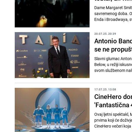
Dame Margaret Smith 
savremenog doba. Od
Enda i Broadwaya, sv
20.07.25. 20:39
Antonio Bande
se ne propuš
Slavni glumac Anton
Below, u režiji isku
svom službenom nalog
17.07.25. 13:08
CineHero don
'Fantastična 
Ovaj ljetni spektakl,
prvima koji će doživj
CineHero večeri koja s