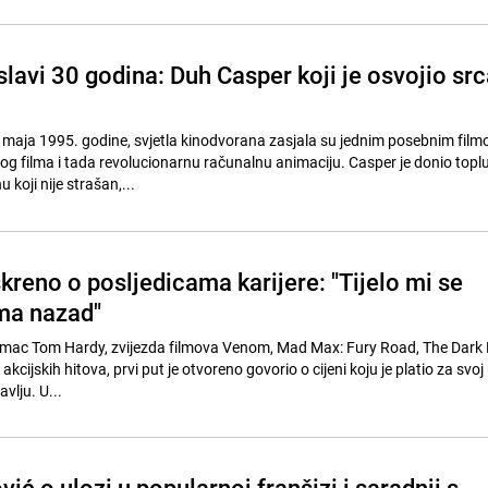
 slavi 30 godina: Duh Casper koji je osvojio sr
 maja 1995. godine, svjetla kinodvorana zasjala su jednim posebnim filmo
og filma i tada revolucionarnu računalnu animaciju. Casper je donio toplu
 koji nije strašan,...
reno o posljedicama karijere: "Tijelo mi se
ma nazad"
lumac Tom Hardy, zvijezda filmova Venom, Mad Max: Fury Road, The Dark 
 akcijskih hitova, prvi put je otvoreno govorio o cijeni koju je platio za svoj
vlju. U...
ć o ulozi u popularnoj franšizi i saradnji s