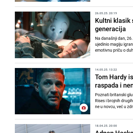
26.05.25. 20:19
Kultni klasik
generacija
Na današnji dan, 26.
ujedinio magiju igran
emotivnu priču o duhu
14.05.25. 13:22
Tom Hardy isk
raspada i ne
Poznati britanski g
Rises i brojnih drugih
ne u novcu, već u zdra
18.04.25. 20:00
Adnan Haskovi