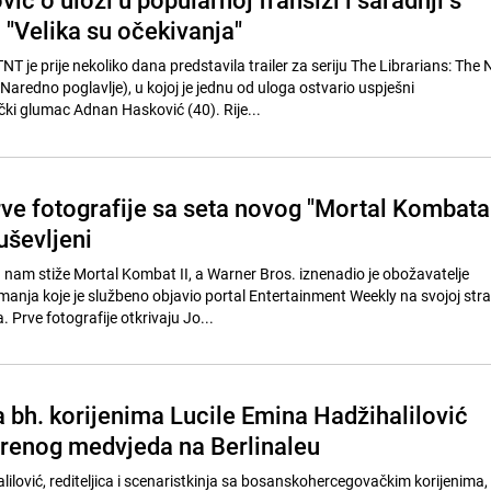
"Velika su očekivanja"
 je prije nekoliko dana predstavila trailer za seriju The Librarians: The 
 Naredno poglavlje), u kojoj je jednu od uloga ostvario uspješni
i glumac Adnan Hasković (40). Rije...
rve fotografije sa seta novog "Mortal Kombata
uševljeni
 nam stiže Mortal Kombat II, a Warner Bros. iznenadio je obožavatelje
anja koje je službeno objavio portal Entertainment Weekly na svojoj stran
Prve fotografije otkrivaju Jo...
a bh. korijenima Lucile Emina Hadžihalilović
brenog medvjeda na Berlinaleu
ilović, rediteljica i scenaristkinja sa bosanskohercegovačkim korijenima, o