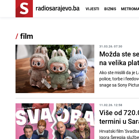
VIJESTI
BIZNIS
METROMA
/
film
31.03.26. 07:30
Možda ste se 
na velika pla
Ako ste mislili da je
police, torbe i feedo
snage sa Sony Pictur
11.02.26. 12:58
Više od 720.0
termini u Sa
Hrvatski film 'Svadba
Igora Šeregija službe