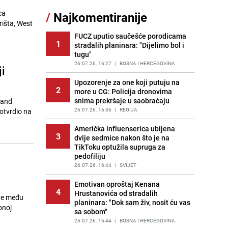
ca
/
Najkomentiranije
Lažne novčanice preplavljuju
išta, West
11
tržište: Ove eure najčešće
pokušavaju podvaliti
FUCZ uputio saučešće porodicama
1
stradalih planinara: "Dijelimo bol i
PRIJE 1 DAN
|
SVIJET
tugu"
Recept za brze uštipke: Ne upijaju
26.07.26. 16:27
|
BOSNA I HERCEGOVINA
i
12
ulje i gotovi su za 30 minuta
Upozorenje za one koji putuju na
PRIJE 1 DAN
|
RECEPTI
2
more u CG: Policija dronovima
snima prekršaje u saobraćaju
 and
Imate tikvice i piletinu? Napravite
13
ovaj brzi ručak iz jedne tave
26.07.26. 16:36
|
REGIJA
potvrdio na
PRIJE 1 DAN
|
RECEPTI
Američka influenserica ubijena
3
dvije sedmice nakon što je na
Jedan od najvećih gradova nije na
14
TikToku optužila supruga za
listi: Ovo su lokacije prvih Lidl
pedofiliju
prodavnica u BiH
26.07.26. 16:44
|
SVIJET
PRIJE 1 DAN
|
BOSNA I HERCEGOVINA
Emotivan oproštaj Kenana
Konakoviću stigle "nevjerovatne
4
15
Hrustanovića od stradalih
poruke" iz HDZ-a: "Ne šalim se"
ite među
planinara: "Dok sam živ, nosit ću vas
PRIJE OKO 23H
|
BOSNA I HERCEGOVINA
bnoj
sa sobom"
26.07.26. 16:44
|
BOSNA I HERCEGOVINA