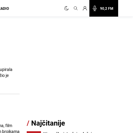
RADIO
90,2 FM
kupirala
io je
/
Najčitanije
a, film
im brojkama