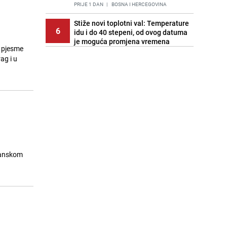
PRIJE 1 DAN
|
BOSNA I HERCEGOVINA
Stiže novi toplotni val: Temperature
6
idu i do 40 stepeni, od ovog datuma
je moguća promjena vremena
z pjesme
PRIJE OKO 23H
|
BOSNA I HERCEGOVINA
ag i u
Cijela regija čeka njegovu
7
progonozu: Poznati meteorolog
najavljuje veću promjenu vremena
PRIJE 2 DANA
|
REGIJA
Stručnjaci upozoravaju: Izrael ulaže
8
milione kako bi utjecao na
odgovore ChatGPT-a o Gazi
PRIJE 2 DANA
|
SVIJET
izanskom
Kako očistiti staklo od tuš-kabina:
9
Jednostavni savjeti za očuvanje
sjaja
PRIJE 2 DANA
|
ŽIVOT I STIL
Pratite uživo | Nevrijeme zahvatilo
10
Split, kiša ide prema BiH
PRIJE OKO 22H
|
REGIJA