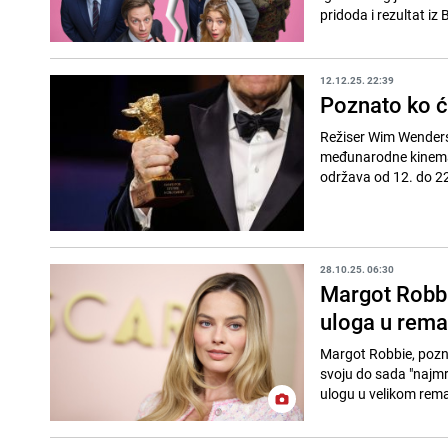
pridoda i rezultat iz 
12.12.25. 22:39
Poznato ko će
Režiser Wim Wenders b
međunarodne kinematog
održava od 12. do 22
28.10.25. 06:30
Margot Robbi
uloga u rema
Margot Robbie, pozna
svoju do sada "najmr
ulogu u velikom rema