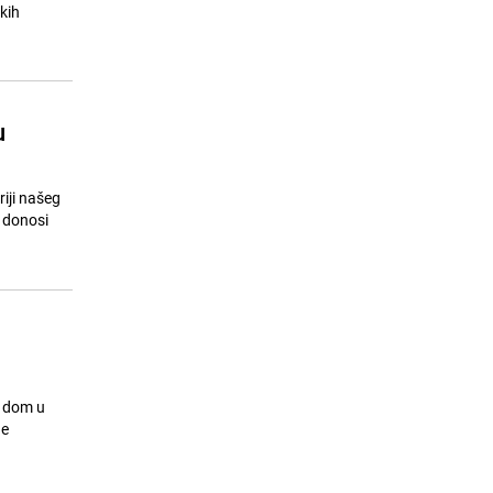
Nove informacije iz Rusije:
kih
15
Izvučena dva tijela stradalih
planinara, poznato kad se nastavlja
akcija
26.07.26. 18:14
|
SVIJET
u
riji našeg
u donosi
i dom u
he