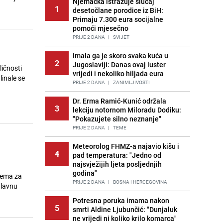
Njemačka istražuje slučaj
1
desetočlane porodice iz BiH:
Primaju 7.300 eura socijalne
pomoći mjesečno
PRIJE 2 DANA
|
SVIJET
Imala ga je skoro svaka kuća u
2
Jugoslaviji: Danas ovaj luster
ličnosti
vrijedi i nekoliko hiljada eura
linale se
PRIJE 2 DANA
|
ZANIMLJIVOSTI
Dr. Erma Ramić-Kunić održala
3
lekciju notornom Miloradu Dodiku:
"Pokazujete silno neznanje"
PRIJE 2 DANA
|
TEME
Meteorolog FHMZ-a najavio kišu i
4
pad temperatura: "Jedno od
najsvježijih ljeta posljednjih
godina"
rema za
PRIJE 2 DANA
|
BOSNA I HERCEGOVINA
glavnu
Potresna poruka imama nakon
5
smrti Aldine Ljubunčić: "Dunjaluk
ne vrijedi ni koliko krilo komarca"