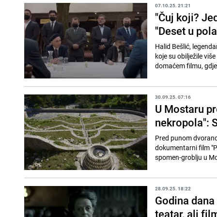
07.10.25. 21:21
"Čuj koji? Je
"Deset u pola
Halid Bešlić, legendar
koje su obilježile viš
domaćem filmu, gdje 
30.09.25. 07:16
U Mostaru pr
nekropola": S
Pred punom dvoranom
dokumentarni film "P
spomen-groblju u Mos
28.09.25. 18:22
Godina dana o
teatar, ali fi