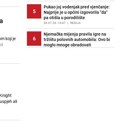
Pukao joj vodenjak pred vjenčanje:
5
Najprije je u općini izgovorila "da"
pa otišla u porodilište
ca
26.07.26. 16:47
|
REGIJA
Njemačka mijenja pravila igre na
6
m koji je
tržištu polovnih automobila: Ovo bi
 i
moglo mnoge obradovati
26.07.26. 17:03
|
AUTO-MOTO ZANIMLJIVOSTI
Jusuf Gazibegović novi igrač
7
poljskog Widzewa
26.07.26. 17:06
|
NOGOMET
Starinska oblanda s orasima: Puna
8
bogatog fila, sočna i mirisna
26.07.26. 17:20
|
RECEPTI
Knight
 uspjeh ali
BH Meteo upozorava: Nevrijeme
9
stiže u dijelove BiH, na udaru
nekoliko regija
26.07.26. 17:30
|
BOSNA I HERCEGOVINA
Obilježeno stradanje Bošnjaka u