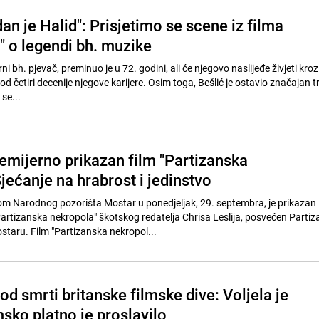
dan je Halid": Prisjetimo se scene iz filma
" o legendi bh. muzike
ni bh. pjevač, preminuo je u 72. godini, ali će njegovo naslijeđe živjeti kro
e od četiri decenije njegove karijere. Osim toga, Bešlić je ostavio značajan tr
se...
emijerno prikazan film "Partizanska
jećanje na hrabrost i jedinstvo
 Narodnog pozorišta Mostar u ponedjeljak, 29. septembra, je prikazan
artizanska nekropola" škotskog redatelja Chrisa Leslija, posvećen Part
taru. Film "Partizanska nekropol...
d smrti britanske filmske dive: Voljela je
lmsko platno je proslavilo