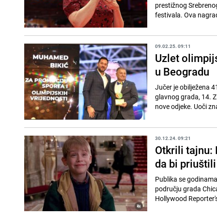
prestižnog Srebrenog
festivala. Ova nagrada
09.02.25. 09:11
Uzlet olimpij
u Beogradu
Jučer je obilježena 4
glavnog grada, 14. Zi
nove odjeke. Uoči zn
30.12.24. 09:21
Otkrili tajnu:
da bi priuštil
Publika se godinama p
području grada Chica
Hollywood Reporter's