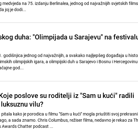
 medvjeda na 75. izdanju Berlinalea, jednog od najvažnijih svjetskih films
 joj je dodi...
skog duha: "Olimpijada u Sarajevu" na festival
1. godišnjica jednog od najvažnijih, a svakako najljepšeg događaja u histo
mskih olimpijskih igara, a olimpijski duh u Sarajevo i Bosnu i Hercegovin
ačajne god...
 Koje poslove su roditelji iz "Sam u kući" radili
i luksuznu vilu?
itala kako je porodica u filmu "Sam u kući" mogla priuštiti svoj prekrasn
go, a sada znamo. Chris Columbus, režiser filma, nedavno je rekao za T
 Awards Chatter podcast ...