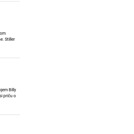
vom
. Stiller
jem Billy
i priču o