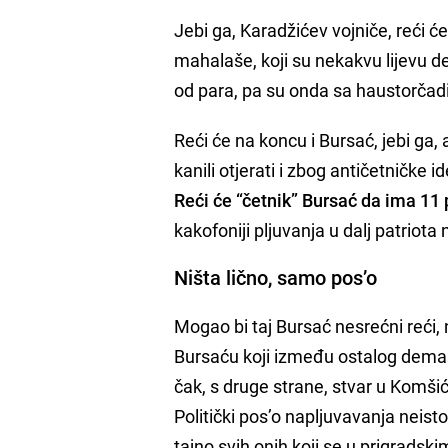
Jebi ga, Karadžićev vojniče, reći 
mahalaše, koji su nekakvu lijevu 
od para, pa su onda sa haustorčad
Reći će na koncu i Bursać, jebi ga, a
kanili otjerati i zbog antičetničke
Reći će “četnik” Bursać da ima 11 p
kakofoniji pljuvanja u dalj patriota 
Ništa lično, samo pos’o
Mogao bi taj Bursać nesrećni reći, 
Bursaću koji između ostalog dema
čak, s druge strane, stvar u Komši
Politički pos’o napljuvavanja neisto
tajno svih onih koji se u prigradsk