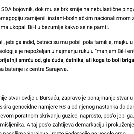
će SDA bojovnik, dok mu se brk smije na nebulastične ping
demagogiju zamijenili instant-bošnjačkim nacionalizmom 
ima ukopali BiH u bezumlje kakvo se ne pamti.
li, jebi ga indid, četnici su mu pobili pola familije, majku u
 ideologije je nepoželjan u najmanju ruku u “manjem BiH ent
rijetnji smrću od, gle čuda, četnika, ali koga to boli brig
na baterije iz centra Sarajeva.
nije stvar ovdje u Bursaću, zapravo je ponajmanje stvar u
skira genocidne namjere RS-a od njenog nastanka do dan
ćevom poratnom skrivanju guzice, naprosto, pos’o jebi ga
mišljenika. A taj pos’o zahtijeva demarkaciju i prokuženje,
im naseljima Sarajeva i resto Federacije ne vesele crno-