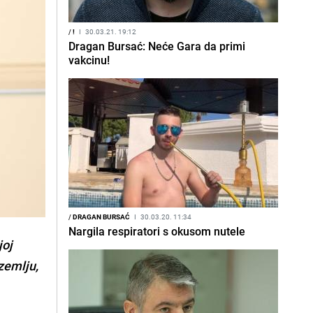
/
!
I
30.03.21. 19:12
Dragan Bursać: Neće Gara da primi
vakcinu!
/
DRAGAN BURSAĆ
I
30.03.20. 11:34
Nargila respiratori s okusom nutele
joj
zemlju,