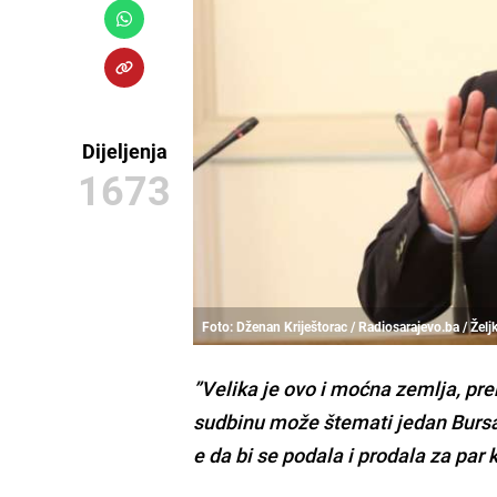
Dijeljenja
1673
Foto: Dženan Kriještorac / Radiosarajevo.ba / Žel
”Velika je ovo i moćna zemlja, pre
sudbinu može štemati jedan Bursać 
e da bi se podala i prodala za par 