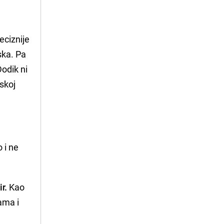
eciznije
ska. Pa
Dodik ni
skoj
 i ne
r.
Kao
ama i