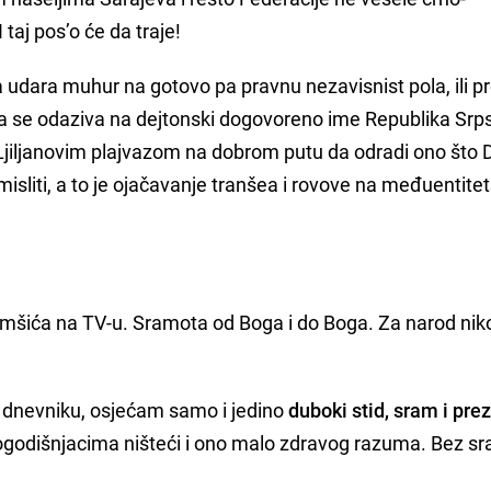
 taj pos’o će da traje!
ija udara muhur na gotovo pa pravnu nezavisnist pola, ili pr
oja se odaziva na dejtonski dogovoreno ime Republika Srp
a Ljiljanovim plajvazom na dobrom putu da odradi ono što 
sliti, a to je ojačavanje tranšea i rovove na međuentitet
omšića na TV-u. Sramota od Boga i do Boga. Za narod niko
 dnevniku, osjećam samo i jedino
duboki stid, sram i prezi
godišnjacima ništeći i ono malo zdravog razuma. Bez sr