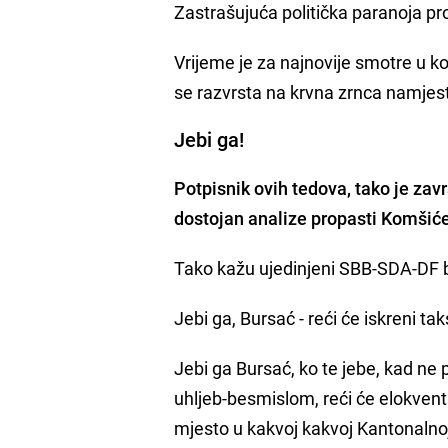
Zastrašujuća politička paranoja p
Vrijeme je za najnovije smotre u k
se razvrsta na krvna zrnca namjesto
Jebi ga!
Potpisnik ovih tedova, tako je zavr
dostojan analize propasti Komšiće
Tako kažu ujedinjeni SBB-SDA-DF bo
Jebi ga, Bursać - reći će iskreni tak
Jebi ga Bursać, ko te jebe, kad ne
uhljeb-besmislom, reći će elokven
mjesto u kakvoj kakvoj Kantonalnoj