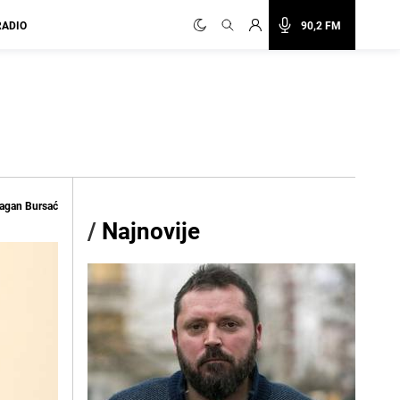
RADIO
90,2 FM
agan Bursać
/
Najnovije