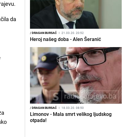
rajevu.
čila da
/
DRAGAN BURSAĆ
I
21.03.20. 20:52
Heroj našeg doba - Alen Šeranić
e
/
DRAGAN BURSAĆ
I
18.03.20. 08:50
za
Limonov - Mala smrt velikog ljudskog
otpada!
sko