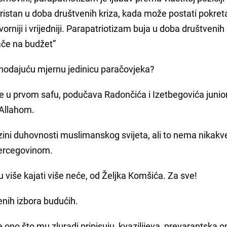
ristan u doba društvenih kriza, kada može postati pokre
niji i vrijedniji. Parapatriotizam buja u doba društvenih 
ače na budžet”
 hodajuću mjernu jedinicu paračovjeka?
 u prvom safu, podučava Radončića i Izetbegovića junio
 Allahom.
a razini duhovnosti muslimanskog svijeta, ali to nema nikak
ercegovinom.
 više kajati više neće, od Željka Komšića. Za sve!
enih izbora budućih.
e ono što mu zluradi pripisuju, kvazilijeva, prevarantska o