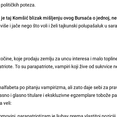
 političkih poteza.
je taj Komšić blizak mišljenju ovog Bursaća o jednoj, ned
, više i jače nego što voli i želi tajkunski polupašaluk u sar
tetočine, koje prodaju zemlju za uncu interesa i malo toplin
triote. To su parapatriote, vampiri koji žive od sukrvice 
nalfabeta po pitanju vampirizma, ali zato daje sebi za pr
 jasno i glasno titulare i ekskluzivne egzemplare tobože pat
 veli:
movini, parapatriotizam je ljubav prema vlastitoj poziciji 