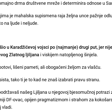
romajno drma društvene mreže i determinira odnose u Sa
ojima je mahalska supismena raja željna unce pažnje odlu
 na ljude i neljude.
šio u Karadžićevoj vojsci po (najmanje) drugi put, jer nij
vog Zlatnog ljiljana
i viskijem natopljenog šinjela.
tovi, lišeni pameti, ali obogaćeni željom za vlašću.
sista, tako ti je to kad ne znaš izabrati pravu stranu.
 podržavaš našeg Ljiljana u njegovoj bjesomučnoj potrazi 
tniji DF-ovac, opijen pragmatizmom i strahom za kokošar
 vladi.