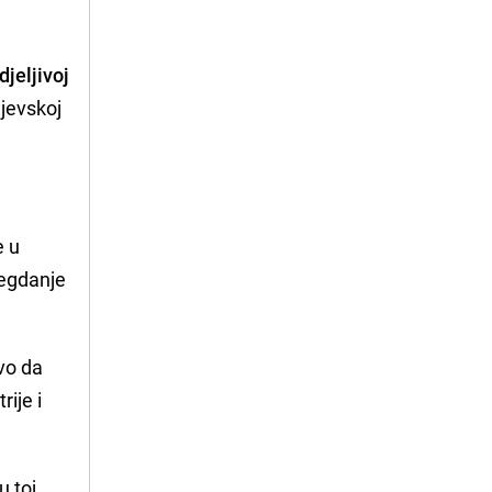
jeljivoj
ajevskoj
e u
negdanje
avo da
rije i
u toj