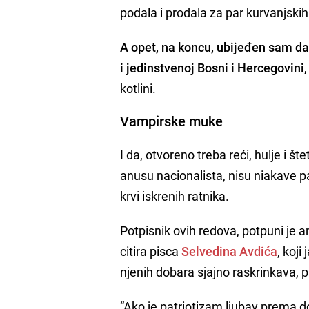
podala i prodala za par kurvanjskih
A opet, na koncu, ubijeđen sam da 
i jedinstvenoj Bosni i Hercegovini
kotlini.
Vampirske muke
I da, otvoreno treba reći, hulje i š
anusu nacionalista, nisu niakave pa
krvi iskrenih ratnika.
Potpisnik ovih redova, potpuni je a
citira pisca
Selvedina Avdića
, koji
njenih dobara sjajno raskrinkava, pa
“Ako je patriotizam ljubav prema do