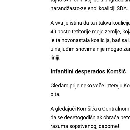
narandžasto-zelenoj koaliciji SDA. I
A sva je istina da ta i takva koalic
49 posto tetitorije moje zemlje, k
je ta novonastala koalicija, baš s
u najluđim snovima nije mogao zami
liniji.
Infantilni desperados Komšić
Gledam prije neko veče intervju K
pita.
A gledajući Komšića u Centralnom
da se desetogodišnjak obraća peto
razuma sopstvenog, dabome!