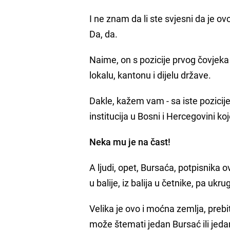
I ne znam da li ste svjesni da je o
Da, da.
Naime, on s pozicije prvog čovjeka 
lokalu, kantonu i dijelu države.
Dakle, kažem vam - sa iste pozicij
institucija u Bosni i Hercegovini k
Neka mu je na čast!
A ljudi, opet, Bursaća, potpisnika 
u balije, iz balija u četnike, pa ukrug
Velika je ovo i moćna zemlja, prebi
može štemati jedan Bursać ili jedan