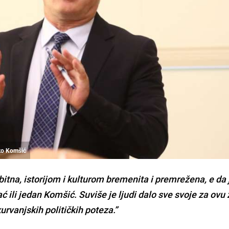
jko Komšić
bitna, istorijom i kulturom bremenita i premrežena, e da 
ili jedan Komšić. Suviše je ljudi dalo sve svoje za ovu 
kurvanjskih političkih poteza.”