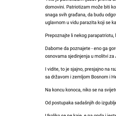
domovini. Patriotizam može biti ko
snaga svih građana, da budu odgovor
uglavnom u vidu parazita koji se k
Prepoznajte li nekog parapatriotu,
Dabome da poznajete - eno ga gore
osnovama sjedinjenja u molitvi za
I vidite, to je sjajno, presjajno n
sa državom i zemljom Bosnom i H
Na koncu konoca, niko se na svijetu
Od postupaka sadašnjih do izgublj
Ukoliko se ne kaje, e pa onda i jest