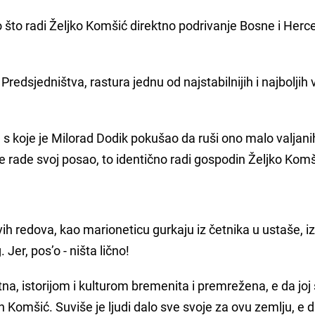
vo što radi Željko Komšić direktno podrivanje Bosne i Herc
Predsjedništva, rastura jednu od najstabilnijih i najboljih
e s koje je Milorad Dodik pokušao da ruši ono malo valjani
oje rade svoj posao, to identično radi gospodin Željko Komš
ovih redova, kao marioneticu gurkaju iz četnika u ustaše, i
. Jer, pos’o - ništa lično!
tna, istorijom i kulturom bremenita i premrežena, e da joj
 Komšić. Suviše je ljudi dalo sve svoje za ovu zemlju, e d