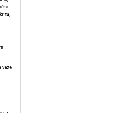
tačka
kriza,
ra
ve veze
pcija