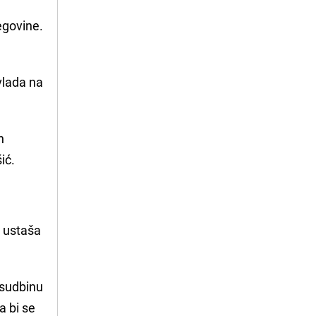
egovine.
 vlada na
h
ić.
z ustaša
 sudbinu
a bi se