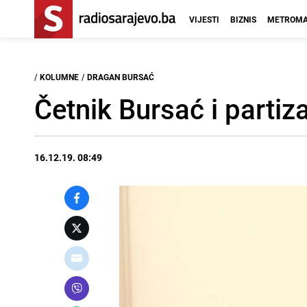
VIJESTI
BIZNIS
METROMA
/
KOLUMNE
/
DRAGAN BURSAĆ
Četnik Bursać i parti
16.12.19. 08:49