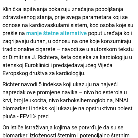
Klinička ispitivanja pokazuju značajna poboljšanja
zdravstvenog stanja, prije svega parametara koji se
odnose na kardiovaskularni sistem, kod osoba koje su
prešle na
manje štetne alternative
poput uređaja koji
zagrijavaju duhan, u odnosu na one koje konzumiraju
tradicionalne cigarete – navodi se u autorskom tekstu
dr Dimitrisa J. Richtera, šefa odsjeka za kardiologiju u
atenskoj Euroklinici i predsjedavajućeg Vijeća
Evropskog društva za kardiologiju.
Richter navodi 5 indeksa koji ukazuju na najveći
napredak ove promjene navika – nivo holesterola u
krvi, broj leukocita, nivo karboksihemoglobina, NNAL
biomarker i indeks koji ukazuje na opstruktivnu bolest
pluća - FEV1% pred.
On ističe istraživanja kojima se potvrđuje da su se
biomarkeri izloženosti štetnim i potencijalno štetnim