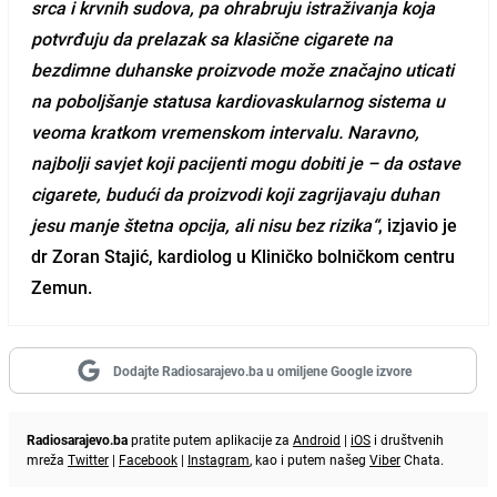
srca i krvnih sudova, pa ohrabruju istraživanja koja
potvrđuju da prelazak sa klasične cigarete na
bezdimne duhanske proizvode može značajno uticati
na poboljšanje statusa kardiovaskularnog sistema u
veoma kratkom vremenskom intervalu. Naravno,
najbolji savjet koji pacijenti mogu dobiti je – da ostave
cigarete, budući da proizvodi koji zagrijavaju duhan
jesu manje štetna opcija, ali nisu bez rizika“
, izjavio je
dr Zoran Stajić, kardiolog u Kliničko bolničkom centru
Zemun.
Dodajte Radiosarajevo.ba u omiljene Google izvore
Radiosarajevo.ba
pratite putem aplikacije za
Android
|
iOS
i društvenih
mreža
Twitter
|
Facebook
|
Instagram
, kao i putem našeg
Viber
Chata.