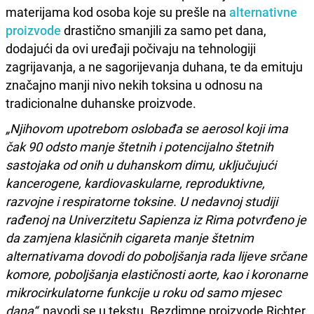
materijama kod osoba koje su prešle na
alternativne
proizvode
drastično smanjili za samo pet dana,
dodajući da ovi uređaji počivaju na tehnologiji
zagrijavanja, a ne sagorijevanja duhana, te da emituju
značajno manji nivo nekih toksina u odnosu na
tradicionalne duhanske proizvode.
„Njihovom upotrebom oslobađa se aerosol koji ima
čak 90 odsto manje štetnih i potencijalno štetnih
sastojaka od onih u duhanskom dimu, uključujući
kancerogene, kardiovaskularne, reproduktivne,
razvojne i respiratorne toksine. U nedavnoj studiji
rađenoj na Univerzitetu Sapienza iz Rima potvrđeno je
da zamjena klasičnih cigareta manje štetnim
alternativama dovodi do poboljšanja rada lijeve srčane
komore, poboljšanja elastičnosti aorte, kao i koronarne
mikrocirkulatorne funkcije u roku od samo mjesec
dana“
, navodi se u tekstu. Bezdimne proizvode Richter