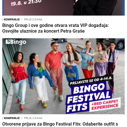
/
KOMPANIJE
I
PRIJE 2 DANA
Bingo Group i ove godine otvara vrata VIP događaja:
Osvojite ulaznice za koncert Petra Graše
/
KOMPANIJE
I
PRIJE 3 DANA
Otvorene prijave za Bingo Festival Fits: Odaberite outfit s