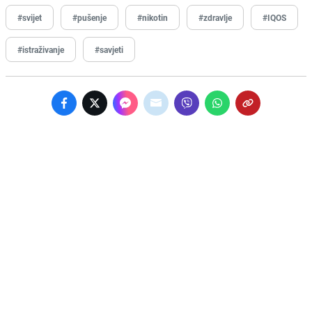
#svijet
#pušenje
#nikotin
#zdravlje
#IQOS
#istraživanje
#savjeti