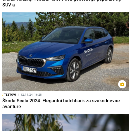
SUV-a
/
TESTOVI
I
12.11.24. 16:28
Škoda Scala 2024: Elegantni hatchback za svakodnevne
avanture