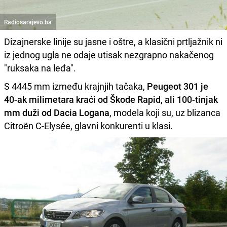
Radiosarajevo.ba
Dizajnerske linije su jasne i oštre, a klasični prtljažnik ni
iz jednog ugla ne odaje utisak nezgrapno nakačenog
"ruksaka na leđa".
S 4445 mm između krajnjih tačaka,
Peugeot 301 je
40-ak milimetara kraći od Škode Rapid, ali 100-tinjak
mm duži od Dacia Logana
, modela koji su, uz blizanca
Citroën C-Elysée, glavni konkurenti u klasi.