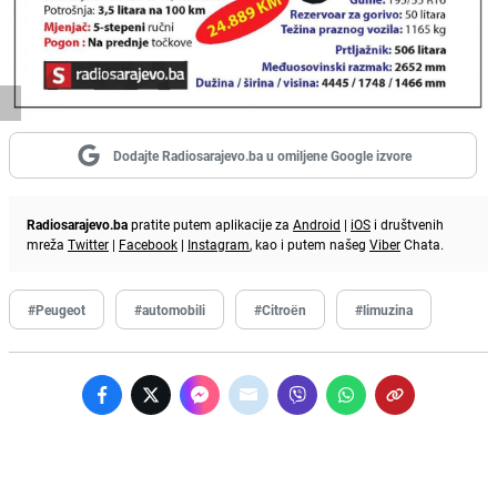
Dodajte Radiosarajevo.ba u omiljene Google izvore
Radiosarajevo.ba
pratite putem aplikacije za
Android
|
iOS
i društvenih
mreža
Twitter
|
Facebook
|
Instagram
, kao i putem našeg
Viber
Chata.
#Peugeot
#automobili
#Citroën
#limuzina