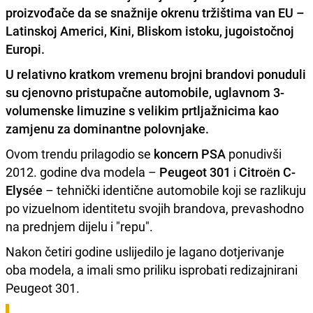
proizvođače da se snažnije okrenu tržištima van EU –
Latinskoj Americi, Kini, Bliskom istoku, jugoistočnoj
Europi.
U relativno kratkom vremenu brojni brandovi ponuduli
su cjenovno pristupačne automobile, uglavnom 3-
volumenske limuzine s velikim prtljažnicima kao
zamjenu za dominantne polovnjake.
Ovom trendu prilagodio se
koncern PSA
ponudivši
2012. godine dva modela –
Peugeot 301
i
Citroën C-
Elysée
– tehnički identične automobile koji se razlikuju
po vizuelnom identitetu svojih brandova, prevashodno
na prednjem dijelu i "repu".
Nakon četiri godine uslijedilo je lagano dotjerivanje
oba modela, a imali smo priliku isprobati redizajnirani
Peugeot 301.