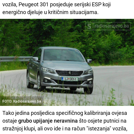
vozila, Peugeot 301 posjeduje serijski ESP koji
energično djeluje u kritičnim situacijama.
FOTO: Radiosarajevo.ba
Tako jedina posljedica specifičnog kalibriranja ovjesa
ostaje
grubo upijanje neravnina
što osjete putnici na
stražnjoj klupi, ali ovo ide i na račun "istezanja" vozila,