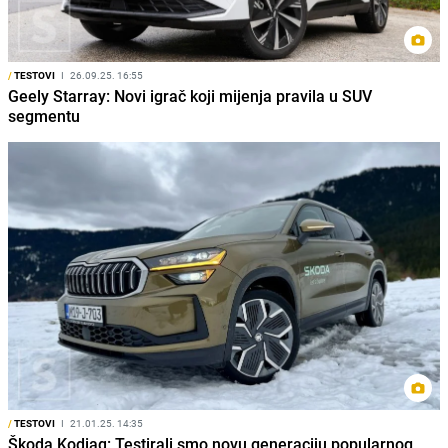
/
TESTOVI
I
26.09.25. 16:55
Geely Starray: Novi igrač koji mijenja pravila u SUV
segmentu
/
TESTOVI
I
21.01.25. 14:35
Škoda Kodiaq: Testirali smo novu generaciju popularnog