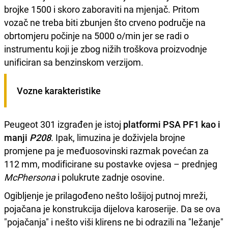
brojke 1500 i skoro zaboraviti na mjenjač. Pritom
vozač ne treba biti zbunjen što crveno područje na
obrtomjeru počinje na 5000 o/min jer se radi o
instrumentu koji je zbog nižih troškova proizvodnje
unificiran sa benzinskom verzijom.
Vozne karakteristike
Peugeot 301 izgrađen je istoj
platformi PSA PF1 kao i
manji
P208
.
Ipak, limuzina je doživjela brojne
promjene pa je međuosovinski razmak povećan za
112 mm, modificirane su postavke ovjesa – prednjeg
McPhersona
i polukrute zadnje osovine.
Ogibljenje je prilagođeno nešto lošijoj putnoj mreži,
pojačana je konstrukcija dijelova karoserije. Da se ova
"pojačanja" i nešto viši klirens ne bi odrazili na "ležanje"