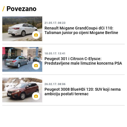
/
Povezano
21.05.17. 08:23
Renault Mégane GrandCoupé dCi 110:
Talisman junior po cijeni Mégane Berline
18.05.17. 13:41
Peugeot 301 i Citroën C-Elysée:
Predstavljene male limuzine koncerna PSA
26.02.17. 08:06
Peugeot 3008 BlueHDi 120: SUV koji nema
ambiciju postati terenac