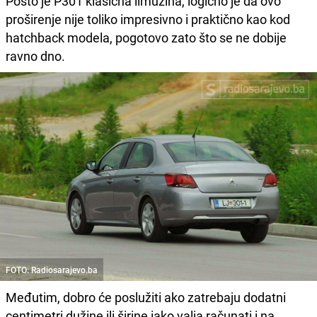
Pošto je P301 klasična limuzina, logično je da ovo
proširenje nije toliko impresivno i praktično kao kod
hatchback modela, pogotovo zato što se ne dobije
ravno dno.
FOTO: Radiosarajevo.ba
Međutim, dobro će poslužiti ako zatrebaju dodatni
centimetri dužine ili širine iako valja računati i na