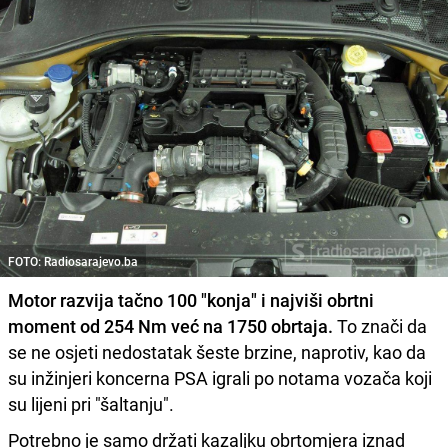
FOTO: Radiosarajevo.ba
Motor razvija tačno 100 "konja" i najviši obrtni
moment od 254 Nm već na 1750 obrtaja.
To znači da
se ne osjeti nedostatak šeste brzine, naprotiv, kao da
su inžinjeri koncerna PSA igrali po notama vozača koji
su lijeni pri "šaltanju".
Potrebno je samo držati kazaljku obrtomjera iznad