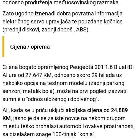
odnosno produženja međuosovinskog razmaka.
Zato ugodno iznenadi dobra povratna informacija
električnog servo upravljača te pouzdane kočnice
(prednji diskovi, zadnji doboši, ABS).
Cijena / oprema
Cijena bogato opremljenog Peugeota 301 1.6 BlueHDi
Allure od 27.647 KM, odnosno skoro 29 hiljada uz
nekoliko opcija na testnom modelu (zadnji parking
senzori, metalik boja), može na prvi pogled izazvati
sumnje u "odnos uloženog i dobivenog".
Ali, kada se u priču uključi
akcijska cijena od 24.889
KM
, jasno je da se za iste novce na nekom drugom
mjestu teško pronalazi automobil ovakve prostranosti,
sa dizelašem snage 100-tinjak "konja".