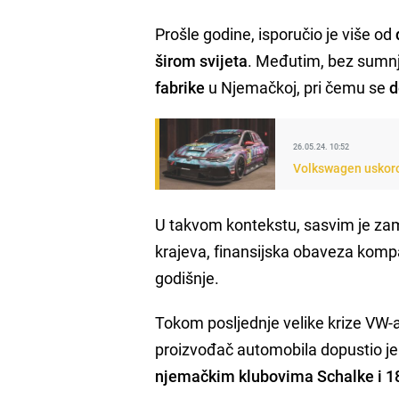
Prošle godine, isporučio je više od
širom svijeta
. Međutim, bez sumnj
fabrike
u Njemačkoj, pri čemu se
d
26.05.24. 10:52
Volkswagen uskoro 
U takvom kontekstu, sasvim je zam
krajeva, finansijska obaveza kompan
godišnje.
Tokom posljednje velike krize VW-
proizvođač automobila dopustio je 
njemačkim klubovima Schalke i 