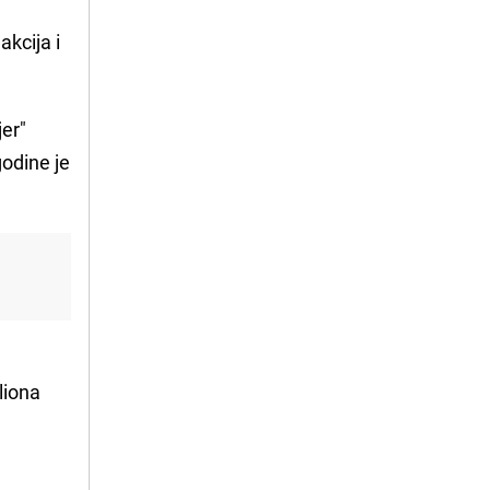
akcija i
er"
odine je
liona