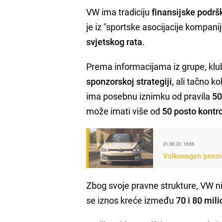
VW ima tradiciju
finansijske podrš
je iz "sportske asocijacije kompani
svjetskog rata
.
Prema informacijama iz grupe, klu
sponzorskoj strategiji
, ali tačno k
ima posebnu iznimku od pravila
5
može imati više od
50 posto kontr
31.08.23. 18:06
Volkswagen 'penzi
Zbog svoje pravne strukture, VW ni
se iznos kreće između
70 i 80 mil