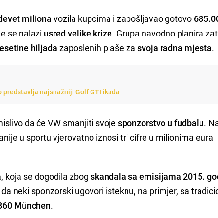
devet miliona
vozila kupcima i zapošljavao gotovo
685.00
e se nalazi
usred velike krize
. Grupa navodno planira zat
esetine hiljada
zaposlenih plaše za
svoja radna mjesta
.
predstavlja najsnažniji Golf GTI ikada
islivo da će VW smanjiti svoje
sponzorstvo u fudbalu
. N
ije u sportu vjerovatno iznosi tri cifre u milionima eura
a, koja se dogodila zbog
skandala sa emisijama 2015. go
da neki sponzorski ugovori isteknu, na primjer, sa tradic
1860 München
.