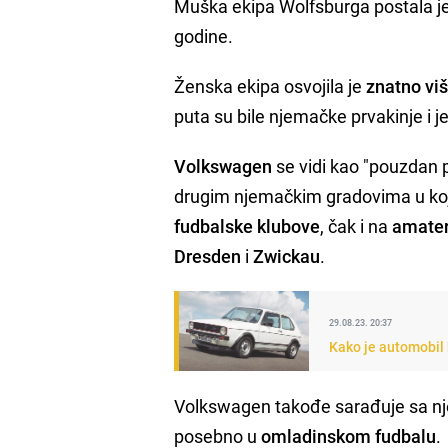
Muška ekipa Wolfsburga postala j
godine.
Ženska ekipa osvojila je
znatno viš
puta su bile njemačke prvakinje i
Volkswagen
se vidi kao "pouzdan 
drugim njemačkim gradovima u ko
fudbalske klubove
, čak i na
amate
Dresden
i
Zwickau
.
29.08.23. 20:37
Kako je automobil k
Volkswagen takođe sarađuje sa n
posebno u
omladinskom fudbalu
.