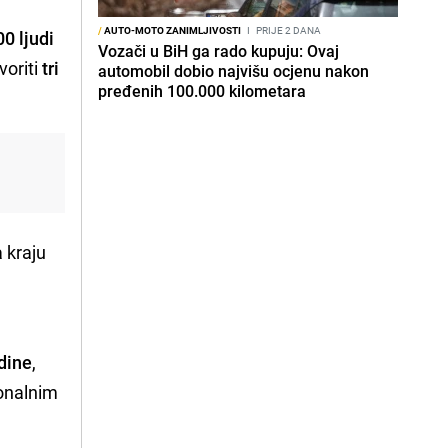
/
AUTO-MOTO ZANIMLJIVOSTI
I
PRIJE 2 DANA
0 ljudi
Vozači u BiH ga rado kupuju: Ovaj
voriti
tri
automobil dobio najvišu ocjenu nakon
pređenih 100.000 kilometara
a kraju
dine
,
ionalnim