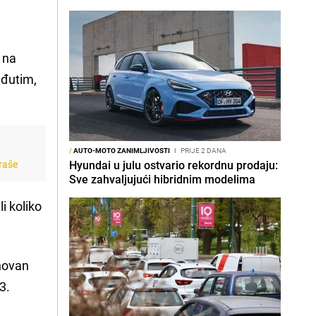
 na
eđutim,
/
AUTO-MOTO ZANIMLJIVOSTI
I
PRIJE 2 DANA
Graše
Hyundai u julu ostvario rekordnu prodaju:
Sve zahvaljujući hibridnim modelima
ali koliko
novan
3.