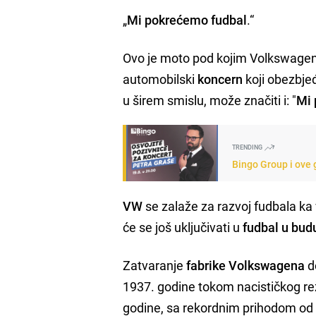
„
Mi pokrećemo fudbal
.“
Ovo je moto pod kojim Volkswagen
automobilski
koncern
koji obezbje
u širem smislu, može značiti i: "
Mi 
TRENDING
Bingo Group i ove 
VW
se zalaže za razvoj fudbala ka 
će se još uključivati u
fudbal u bud
Zatvaranje
fabrike Volkswagena
d
1937. godine tokom nacističkog rež
godine, sa rekordnim prihodom od