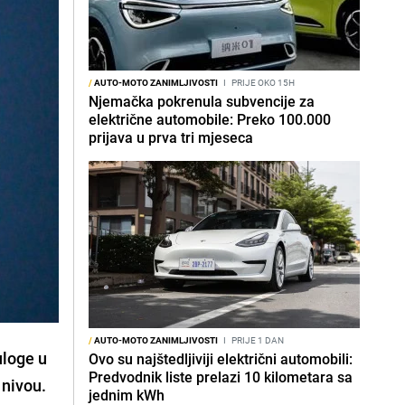
/
AUTO-MOTO ZANIMLJIVOSTI
I
PRIJE OKO 15H
Njemačka pokrenula subvencije za
električne automobile: Preko 100.000
prijava u prva tri mjeseca
/
AUTO-MOTO ZANIMLJIVOSTI
I
PRIJE 1 DAN
uloge u
Ovo su najštedljiviji električni automobili:
Predvodnik liste prelazi 10 kilometara sa
 nivou.
jednim kWh