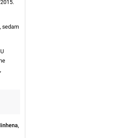
 2015.
, sedam
 U
lne
l
,
Minhena
,