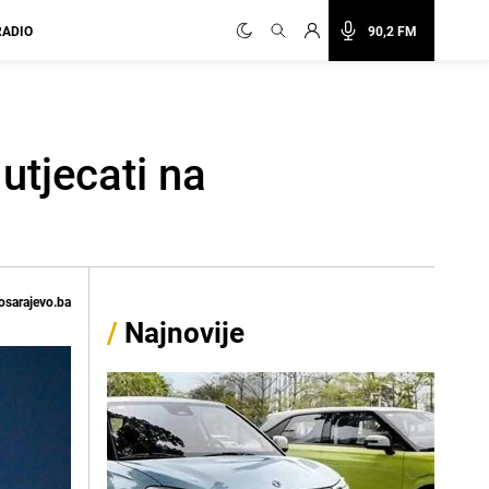
RADIO
90,2 FM
utjecati na
osarajevo.ba
/
Najnovije