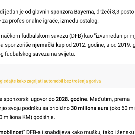
i jedan je od glavnih
sponzora Bayerna
, držeći 8,3 posto 
za profesionalne igrače, između ostalog.
emačkom fudbalskom savezu (DFB) kao "izvanredan primj
pa sponzoriše
njemački kup
od 2012. godine, a od 2019. g
og fudbalskog saveza na svijetu.
gledajte kako zagrijati automobil bez trošenja goriva
le sponzorski ugovor do
2028. godine
. Međutim, prema
jio svoju podršku sa približno
30 miliona eura
(oko 60 mi
0 miliona KM) godišnje.
 mobilnost
" DFB-a i snabdijeva kako mušku, tako i žensku