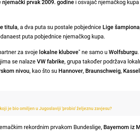
e
njemački prvak 2009. godine
i osvajač njemačkog kupa
e titula
, a dva puta su postale pobjednice
Lige šampiona
 jedanaest puta pobjednice njemačkog kupa.
partner za svoje
lokalne klubove
" ne samo u
Wolfsburgu
.
jima se nalaze
VW fabrike
, grupa također podržava loka
rskom nivou
, kao što su
Hannover
,
Braunschweig
,
Kasse
oji je bio omiljen u Jugoslaviji 'probio' željeznu zavjesu?
jemačkim rekordnim prvakom Bundeslige,
Bayernom iz 