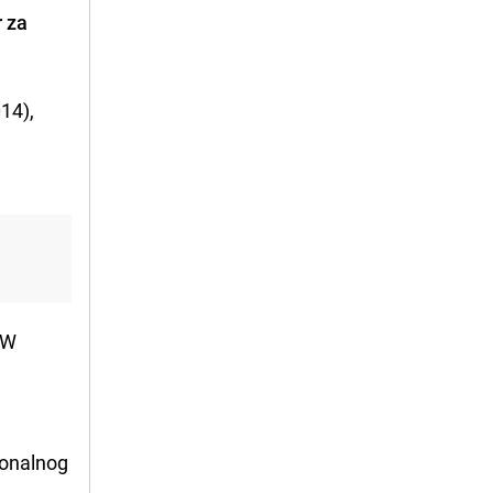
r za
14),
VW
ionalnog