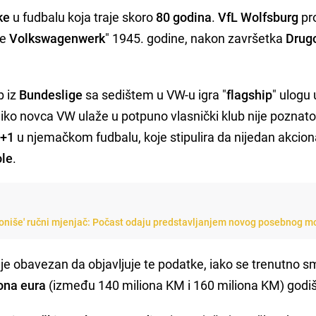
ke
u fudbalu koja traje skoro
80
godina
.
VfL Wolfsburg
pr
je
Volkswagenwerk
" 1945. godine, nakon završetka
Drug
b iz
Bundeslige
sa sedištem u VW-u igra "
flagship
" ulogu 
oliko novca VW ulaže u potpuno vlasnički klub nije poznato
0+1
u njemačkom fudbalu, koje stipulira da nijedan akcion
ole
.
oniše' ručni mjenjač: Počast odaju predstavljanjem novog posebnog m
je obavezan da objavljuje te podatke, iako se trenutno s
iona eura
(između 140 miliona KM i 160 miliona KM) godiš