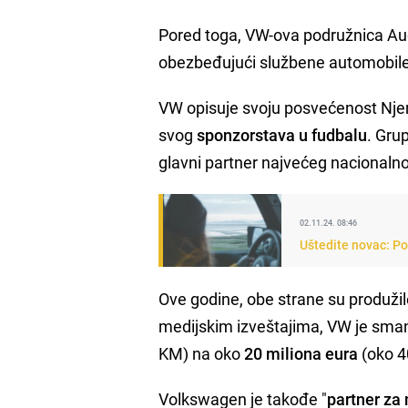
Pored toga, VW-ova podružnica Aud
obezbeđujući službene automobile 
VW opisuje svoju posvećenost Nj
svog
sponzorstava u fudbalu
. Gru
glavni partner najvećeg nacionaln
02.11.24. 08:46
Uštedite novac: Po
Ove godine, obe strane su produži
medijskim izveštajima, VW je sman
KM) na oko
20 miliona eura
(oko 4
Volkswagen je takođe "
partner za