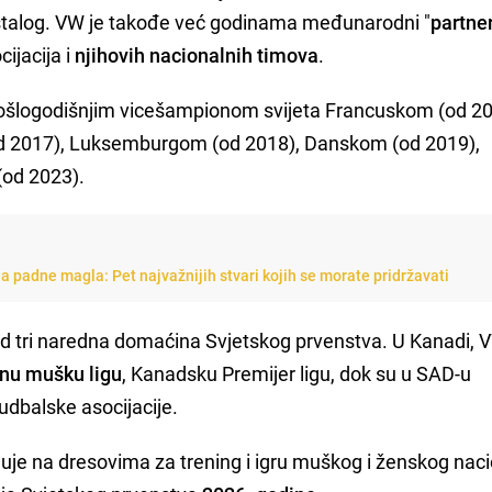
ostalog. VW je takođe već godinama međunarodni "
partne
cijacija i
njihovih nacionalnih timova
.
ošlogodišnjim vicešampionom svijeta Francuskom (od 20
od 2017), Luksemburgom (od 2018), Danskom (od 2019),
(od 2023).
a padne magla: Pet najvažnijih stvari kojih se morate pridržavati
d tri naredna domaćina Svjetskog prvenstva. U Kanadi, 
lnu mušku ligu
, Kanadsku Premijer ligu, dok su u SAD-u
udbalske asocijacije.
juje na dresovima za trening i igru muškog i ženskog nac