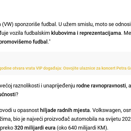
 (VW) sponzoriše fudbal. U užem smislu, moto se odnosi
đuje vozila fudbalskim
klubovima i reprezentacijama
. M
promovišemo fudbal
."
godine otvara vrata VIP događaja: Osvojite ulaznice za koncert Petra 
većoj raznolikosti i unaprijeđenju
rodne ravnopravnosti
, 
ućnosti
?
ovodi u opasnost
hiljade radnih mjesta
. Volkswagen, os
ima, bio je najveći proizvođač automobila na svijetu 202
 preko
320 milijardi eura
(oko 640 milijardi KM).