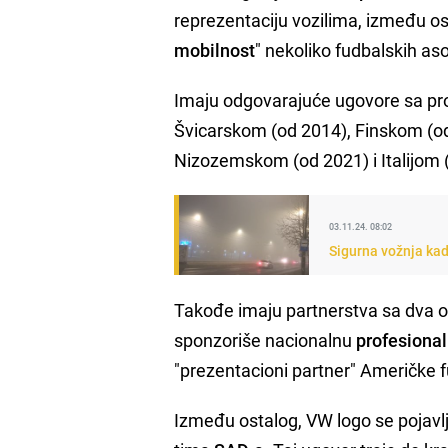
reprezentaciju vozilima, između 
mobilnost
" nekoliko fudbalskih aso
Imaju odgovarajuće ugovore sa pr
Švicarskom (od 2014), Finskom (
Nizozemskom (od 2021) i Italijom 
03.11.24. 08:02
Sigurna vožnja kad
Takođe imaju partnerstva sa dva o
sponzoriše nacionalnu
profesiona
"prezentacioni partner" Američke f
Između ostalog, VW logo se pojavl