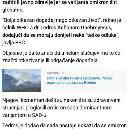
zaštitili javno zdravlje jer se varijanta omikron širi
globalno.
"Bolje otkazan događaj nego otkazan život", rekao je
čelnik WHO-a
dr. Tedros Adhanom Ghebreyesus,
dodajući da se moraju donijeti neke "teške odluke"
,
javlja BBC.
Objasnio je da to znači da u nekim slučajevima to će
značiti otkazivanje ili odgađanje događaja.
TRENDING
Civilna zaštita Posušje upozorava: Postoji
opasnost od požara na Blidinju
Njegovi komentari došli su nakon što su zdravstveni
stručnjaci proglasili omicron sada dominantnom
varijantom u SAD-u.
Tedros je dodao da
sada postoje dokazi da se omicron