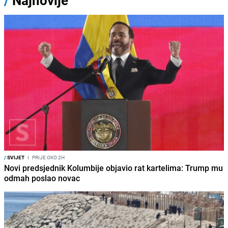
/
Najnovije
/
SVIJET
I
PRIJE OKO 2H
Novi predsjednik Kolumbije objavio rat kartelima: Trump mu
odmah poslao novac