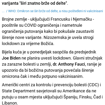
varijanta "širi znatno brže od delte"
.
... /
WHO: Omikron se širi brže od delte, a nisu pošteđeni ni vakcinisani
Brojne zemlje - uključujući Francusku i Njemačku -
pooštrile su COVID ograničenja i nametnule
ograničenja putovanja kako bi pokušale zaustaviti
širenje nove varijante. Nizozemska je uvela strogi
lockdown za vrijeme Božića.
Bijela kuća je u ponedjeljak saopćila da predsjednik
Joe Biden
ne planira uvesti lockdown. Glavni stručnjak
za zarazne bolesti u zemlji,
dr. Anthony Fauci
, ranije je
upozorio da bi božićna putovanja povećala širenje
omicrona čak i među potpuno vakcinisanim.
Američki centri za kontrolu i prevenciju bolesti (CDC) i
State Department savjetovali su Amerikance da ne
putuju u osam mjesta uključujući Španiju, Finsku, Čad i
Libanon.