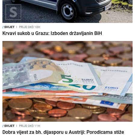
/
SVIJET
I
PRIJE OKO 10H
Krvavi sukob u Grazu: Izboden državljanin BiH
/
SVIJET
I
PRIJE OKO 11H
Dobra vijest za bh. dijasporu u Austriji: Porodicama stiže