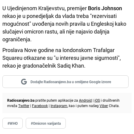
U Ujedinjenom Kraljevstvu, premijer
Boris Johnson
rekao je u ponedjeljak da vlada treba "rezervisati
mogućnost" uvođenja novih pravila u Engleskoj kako
slučajevi omicron rastu, ali nije najavio daljnja
ograničenja.
Proslava Nove godine na londonskom Trafalgar
Squareu otkazane su "u interesu javne sigurnosti",
rekao je gradonačelnik Sadiq Khan.
Dodajte Radiosarajevo.ba u omiljene Google izvore
Radiosarajevo.ba
pratite putem aplikacije za
Android
|
iOS
i društvenih
mreža
Twitter
|
Facebook
|
Instagram
, kao i putem našeg
Viber
Chata.
#WHO
#Omicron varijanta