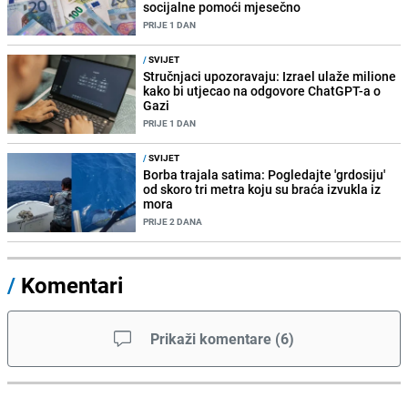
socijalne pomoći mjesečno
PRIJE 1 DAN
/
SVIJET
Stručnjaci upozoravaju: Izrael ulaže milione
kako bi utjecao na odgovore ChatGPT-a o
Gazi
PRIJE 1 DAN
/
SVIJET
Borba trajala satima: Pogledajte 'grdosiju'
od skoro tri metra koju su braća izvukla iz
mora
PRIJE 2 DANA
/
Komentari
Prikaži komentare
(
6
)