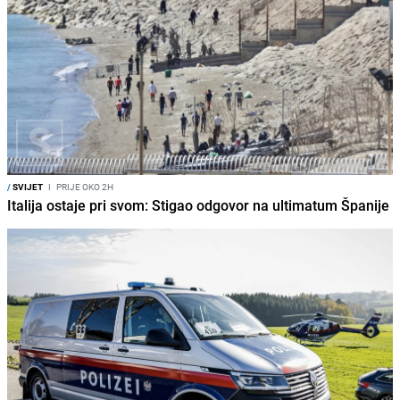
/
SVIJET
I
PRIJE OKO 2H
Italija ostaje pri svom: Stigao odgovor na ultimatum Španije