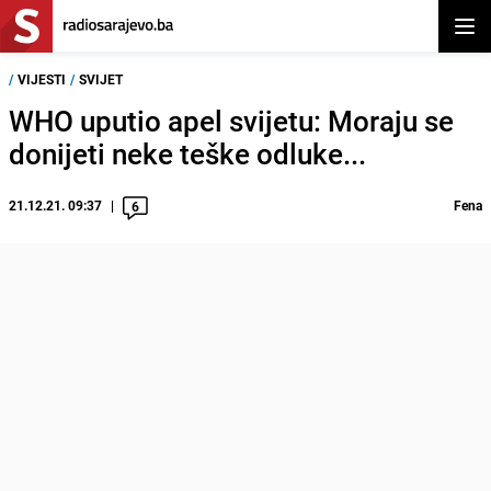
Otvor
/
VIJESTI
/
SVIJET
WHO uputio apel svijetu: Moraju se
donijeti neke teške odluke...
21.12.21. 09:37
Fena
6